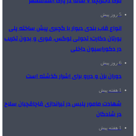
مرگ دختربچه ۷ ساله در پارک اسلامشهر
5 روز پیش
انواع قاب بندی دیوار با گچبری پیش ساخته پلی
یورتان دکارت؛ تحولی لوکس، فوری و بدون تخریب
در دکوراسیون داخلی
6 روز پیش
دوران بزن و دررو برای اشرار گذشته است
1 هفته پیش
شهادت مامور پلیس در تیراندازی قاچاقچیان سلاح
در شادگان
1 هفته پیش