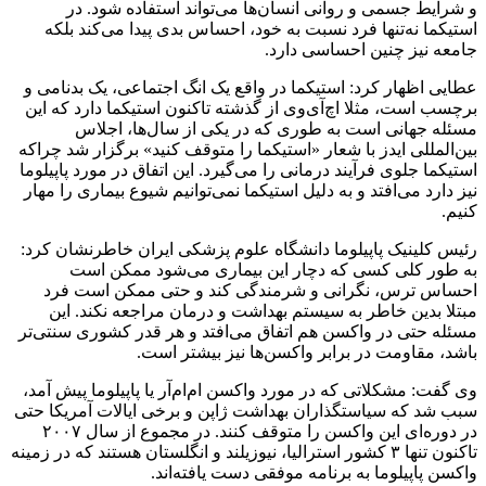
و شرایط جسمی و روانی انسان‌ها می‌تواند استفاده شود. در
استیکما نه‌تنها فرد نسبت به خود، احساس بدی پیدا می‌کند بلکه
جامعه نیز چنین احساسی دارد.
عطایی اظهار کرد: استیکما در واقع یک انگ اجتماعی، یک بدنامی و
برچسب است، مثلا اچ‌آی‌وی از گذشته تاکنون استیکما دارد که این
مسئله جهانی است به طوری که در یکی از سال‌ها، اجلاس
بین‌المللی ایدز با شعار «استیکما را متوقف کنید» برگزار شد چراکه
استیکما جلوی فرآیند درمانی را می‌گیرد. این اتفاق در مورد پاپیلوما
نیز دارد می‌افتد و به دلیل استیکما نمی‌توانیم شیوع بیماری را مهار
کنیم.
رئیس کلینیک پاپیلوما دانشگاه علوم پزشکی ایران خاطرنشان کرد:
به طور کلی کسی که دچار این بیماری می‌شود ممکن است
احساس ترس، نگرانی و شرمندگی کند و حتی ممکن است فرد
مبتلا بدین خاطر به سیستم بهداشت و درمان مراجعه نکند. این
مسئله حتی در واکسن هم اتفاق می‌افتد و هر قدر کشوری سنتی‌تر
باشد، مقاومت در برابر واکسن‌ها نیز بیشتر است.
وی گفت: مشکلاتی که در مورد واکسن ام‌ام‌آر یا پاپیلوما پیش آمد،
سبب شد که سیاستگذاران بهداشت ژاپن و برخی ایالات آمریکا حتی
در دوره‌ای این واکسن را متوقف کنند. در مجموع از سال ۲۰۰۷
تاکنون تنها ۳ کشور استرالیا، نیوزیلند و انگلستان هستند که در زمینه
واکسن پاپیلوما به برنامه موفقی دست یافته‌اند.