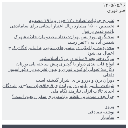
۱۴۰۵/۰۵/۱۶
خبر فوری
تشریح جزئیات تصادف ۱۲ خودرو با ۱۹ مصدوم
تخصیص ۱۵۰۰ میلیارد ریال اعتبار استانی برای ساماندهی
بافت قدیم دزفول
سخنگوی اورژانس تهران: تعداد مصدومان حادثه شهرک
شمس آباد به ۲۱نفر رسید
محدودیت ترافیکی در مسیرهای منتهی به امامزادگان کرج
اعمال می‌شود
مرگ دختربچه ۷ ساله در پارک اسلامشهر
انواع قاب بندی دیوار با گچبری پیش ساخته پلی یورتان
دکارت؛ تحولی لوکس، فوری و بدون تخریب در دکوراسیون
داخلی
دوران بزن و دررو برای اشرار گذشته است
شهادت مامور پلیس در تیراندازی قاچاقچیان سلاح در شادگان
احیای تالاب انزلی نیازمند نگاه ملی
چرا نجف مهم‌ترین نقطه برنامه‌ریزی سفر اربعین است؟
ورود
نوشته تصادفی
سایدبار