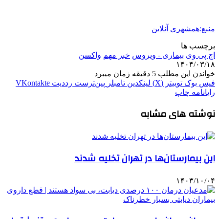
منبع:همشهری آنلاین
برچسب ها
اچ پی وی
بیماری - ویروس
خبر مهم
واکسن
۱۴۰۴/۰۳/۱۸
خواندن این مطلب 5 دقیقه زمان میبرد
فیس بوک
توییتر (X)
لینکدین
‫تامبلر
‫پین‌ترست
‫رددیت
‫VKontakte
رایانامه
چاپ
نوشته های مشابه
این بیمارستان‌ها در تهران تخلیه شدند
۱۴۰۳/۱۰/۰۴