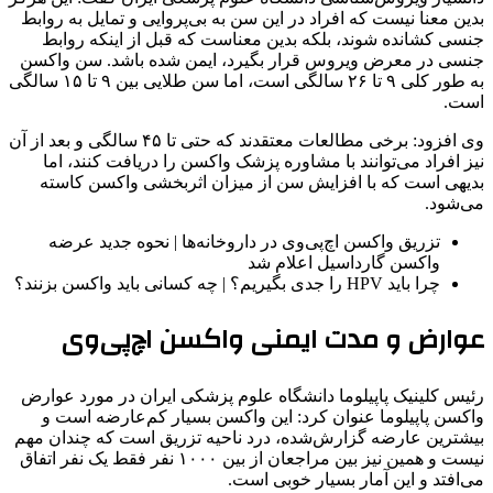
بدین معنا نیست که افراد در این سن به بی‌پروایی و تمایل به روابط
جنسی کشانده شوند، بلکه بدین معناست که قبل از اینکه روابط
جنسی در معرض ویروس قرار بگیرد، ایمن شده باشد. سن واکسن
به طور کلی ۹ تا ۲۶‌ سالگی است، اما سن طلایی بین ۹ تا ۱۵‌ سالگی
است.
وی افزود: برخی مطالعات معتقدند که حتی تا ۴۵‌ سالگی و بعد از آن
نیز افراد می‌توانند با مشاوره‌ پزشک واکسن را دریافت کنند، اما
بدیهی است که با افزایش سن از میزان اثربخشی واکسن کاسته
می‌شود.
تزریق واکسن اچ‌پی‌وی در داروخانه‌ها | نحوه جدید عرضه
واکسن گارداسیل اعلام شد
چرا باید HPV را جدی بگیریم؟ | چه کسانی باید واکسن بزنند؟
عوارض و مدت ایمنی واکسن اچ‌پی‌وی
رئیس کلینیک پاپیلوما دانشگاه علوم پزشکی ایران در مورد عوارض
واکسن پاپیلوما عنوان کرد: این واکسن بسیار کم‌عارضه است و
بیشترین عارضه گزارش‌شده، درد ناحیه‌ تزریق است که چندان مهم
نیست و همین نیز بین مراجعان از بین ۱۰۰۰ نفر فقط یک نفر اتفاق
می‌افتد و این آمار بسیار خوبی است.