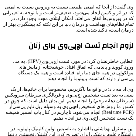
وی گفت: از آنجا که ایمنی طبیعی نسبت به ویروس نسبت به ایمنی
که در اثر واکسن ایجاد می‌شود، ضعیف‌تر است و با توجه به تغییراتی
که در ویروس‌ها اتفاق می‌افتد، امکان ابتلای مجدد وجود دارد. در
تمام نظام‌های بهداشت و درمان دنیا بر این نکته که پیشگیری بهتر از
درمان است، تاکید شده است.
لزوم انجام تست اچ‌پی‌وی برای زنان
عطایی خاطرنشان کرد: در مورد تست اچ‌پی‌وی (HPV)، به مدد
ورود کووید و پاندمی که اتفاق افتاد، خوشبختانه آزمایش‌های
مولکولی در همه جای دنیا راه افتاده است و همه یک دستگاه
پی‌سی‌آر دارند که تست پاپیلوما را انجام دهند.
وی ادامه داد: در واقع ما ناگزیریم، مخصوصا برای خانم‌ها، از یک
سنی به بعد تست تشخیص اچ‌پی‌وی و غربالگری سرطان سرویکس
(سرطان دهانه رحم) را انجام دهیم. این بدان دلیل است که چون در
کشور ما روش‌های تشخیص اچ‌پی‌وی به وسیله‌ ریل‌ تایم پی‌سی‌آر
(Real time PCR) انجام می‌شود، ناچاریم در کنار پاپ اسمیر همیشه
یک تست تشخیص اچ‌پی‌وی نیز انجام دهیم.
این مسئول بهداشتی با اشاره به تاسیس اولین کلینیک پاپیلوما در
دانشگاه علوم پزشکی ایران تصریح کرد: این کلینیک نخستین و تنها