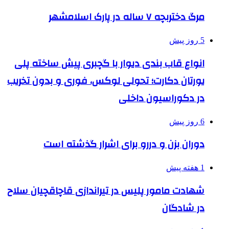
مرگ دختربچه ۷ ساله در پارک اسلامشهر
5 روز پیش
انواع قاب بندی دیوار با گچبری پیش ساخته پلی
یورتان دکارت؛ تحولی لوکس، فوری و بدون تخریب
در دکوراسیون داخلی
6 روز پیش
دوران بزن و دررو برای اشرار گذشته است
1 هفته پیش
شهادت مامور پلیس در تیراندازی قاچاقچیان سلاح
در شادگان