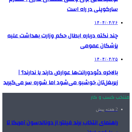
سارکوپنی در راه است
۱۴۰۴/۰۴/۲۶
چند نکته درباره ابطال حکم وزارت بهداشت علیه
پزشکان عمومی
۱۴۰۴/۰۴/۲۵
بالاخره دئودورانت‌ها عوارض دارند یا ندارند؟ |
زیربغل‌تان خوشبو می‌شود اما شوره سر می‌گیرید
منتخب کسب و کار
2 هفته پیش
راهنمای انتخاب برند فیلتر؛ از دونالدسون آمریکا تا