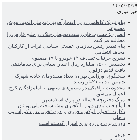
۱۴۰۵/۰۵/۱۹
خبر فوری
پیام تبریک کاظمی در پی افتخارآفرینی تیم‌ملی المپیاد هوش
مصنوعی
انصاری: خسارت‌های زیست‌محیطی جنگ در خلیج فارس را
مطالبه‌ می‌کنیم
پیام تقدیر رئیس سازمان عقیدتی سیاسی فراجا از کارکنان
مجاهد انتظامی
تشریح جزئیات تصادف ۱۲ خودرو با ۱۹ مصدوم
تخصیص ۱۵۰۰ میلیارد ریال اعتبار استانی برای ساماندهی
بافت قدیم دزفول
سخنگوی اورژانس تهران: تعداد مصدومان حادثه شهرک
شمس آباد به ۲۱نفر رسید
محدودیت ترافیکی در مسیرهای منتهی به امامزادگان کرج
اعمال می‌شود
مرگ دختربچه ۷ ساله در پارک اسلامشهر
انواع قاب بندی دیوار با گچبری پیش ساخته پلی یورتان
دکارت؛ تحولی لوکس، فوری و بدون تخریب در دکوراسیون
داخلی
دوران بزن و دررو برای اشرار گذشته است
ورود