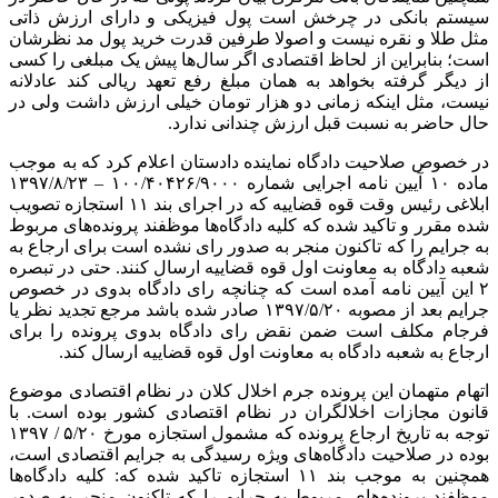
سیستم بانکی در چرخش است پول فیزیکی و دارای ارزش ذاتی
مثل طلا و نقره نیست و اصولا طرفین قدرت خرید پول مد نظرشان
است؛ بنابراین از لحاظ اقتصادی اگر سال‌ها پیش یک مبلغی را کسی
از دیگر گرفته بخواهد به همان مبلغ رفع تعهد ریالی کند عادلانه
نیست، مثل اینکه زمانی دو هزار تومان خیلی ارزش داشت ولی در
حال حاضر به نسبت قبل ارزش چندانی ندارد.
در خصوص صلاحیت دادگاه نماینده دادستان اعلام کرد که به موجب
ماده ۱۰ آیین نامه اجرایی شماره ۱۰۰/۴۰۴۲۶/۹۰۰۰ – ۱۳۹۷/۸/۲۳
ابلاغی رئیس وقت قوه قضاییه که در اجرای بند ۱۱ استجازه تصویب
شده مقرر و تاکید شده که کلیه دادگاه‌ها موظفند پرونده‌های مربوط
به جرایم را که تاکنون منجر به صدور رای نشده است برای ارجاع به
شعبه دادگاه به معاونت اول قوه قضاییه ارسال کنند. حتی در تبصره
۲ این آیین نامه آمده است که چنانچه رای دادگاه بدوی در خصوص
جرایم بعد از مصوبه ۱۳۹۷/۵/۲۰ صادر شده باشد مرجع تجدید نظر یا
فرجام مکلف است ضمن نقض رای دادگاه بدوی پرونده را برای
ارجاع به شعبه دادگاه به معاونت اول قوه قضاییه ارسال کند.
اتهام متهمان این پرونده جرم اخلال کلان در نظام اقتصادی موضوع
قانون مجازات اخلالگران در نظام اقتصادی کشور بوده است. با
توجه به تاریخ ارجاع پرونده که مشمول استجازه مورخ ۵/۲۰ / ۱۳۹۷
بوده در صلاحیت دادگاه‌های ویژه رسیدگی به جرایم اقتصادی است،
همچنین به موجب بند ۱۱ استجازه تاکید شده که: کلیه دادگاه‌ها
موظفند پرونده‌های مربوط به جرایم را که تاکنون منجر به صدور