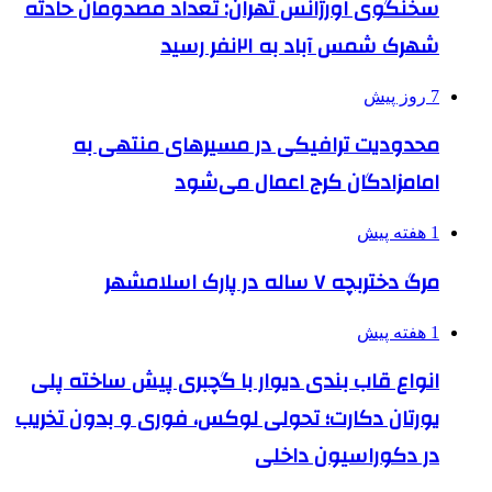
سخنگوی اورژانس تهران: تعداد مصدومان حادثه
شهرک شمس آباد به ۲۱نفر رسید
7 روز پیش
محدودیت ترافیکی در مسیرهای منتهی به
امامزادگان کرج اعمال می‌شود
1 هفته پیش
مرگ دختربچه ۷ ساله در پارک اسلامشهر
1 هفته پیش
انواع قاب بندی دیوار با گچبری پیش ساخته پلی
یورتان دکارت؛ تحولی لوکس، فوری و بدون تخریب
در دکوراسیون داخلی