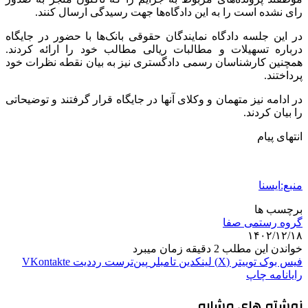
رای نشده است را به این دادگاه‌ها جهت رسیدگی ارسال کنند.
در این جلسه دادگاه نمایندگان حقوقی بانک‌ها با حضور در جایگاه
درباره تسهیلات و مطالبات ریالی مطالب خود را ارائه کردند.
همچنین کارشناسان رسمی دادگستری نیز به بیان نقطه نظرات خود
پرداختند.
در ادامه نیز متهمان و وکلای آنها در جایگاه قرار گرفتند و توضیحاتی
را بیان کردند.
انتهای پیام
منبع:ایسنا
برچسب ها
گروه رستمی صفا
۱۴۰۲/۱۲/۱۸
خواندن این مطلب 2 دقیقه زمان میبرد
فیس بوک
توییتر (X)
لینکدین
‫تامبلر
‫پین‌ترست
‫رددیت
‫VKontakte
رایانامه
چاپ
نوشته های مشابه