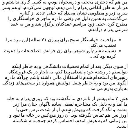
من هم که دختری محجبه و درس‎خوان بودم، به کسی کاری نداشتم و
هر بار به طور اتفاقی پدرام را می‌دیدم، توجهی نمی‌کردم. او هم پسر
سر به زیر و مظلومی نشان می‌داد که خیلی عادی از کنارم
می‌گذشت. به همین دلیل هم وقتی مادرم ماجرای خواستگاری را
مطرح کرد، خیلی زود مراسم عقدکنان برگزار شد و من به عقد
شرعی پدرام درآمدم.
مزاحمت خواستگار سمج برای پیرزن ۷۱ ساله | این مرد مرا
تعقیب می‌کند
دسیسه شرم‌آور شوهر برای زن جوانش | صاحبخانه را دعوت
کرده بود که…
از سوی دیگر، بعد از اتمام تحصیلات دانشگاهی و به خاطر اینکه
نتوانستم در رشته خودم شغلی پیدا کنم، به ناچار در یک فروشگاه
زنجیره‌ای استخدام شدم تا استقلال مالی داشته باشم چراکه مادرم
الگوی من بود و به خاطر شغل دولتیش همواره در سختی‌های زندگی
به یاری پدرم می‌آمد.
هنوز ۲ ماه بیشتر از نامزدی ما نگذشته بود که روزی پدرام به خانه
ما آمد و به دلیل یک مشاجره لفظی ساده ناگهان چنان مرا زیر
مشت و لگد گرفت که بیهوش شدم. او از شدت ترس حتی با
اورژانس هم تماس نگرفته بود. آن روز هیچ‌کس در خانه ما نبود و
من زمانی که به هوش آمدم، احساس کردم جمجمه‌ام شکسته
است.