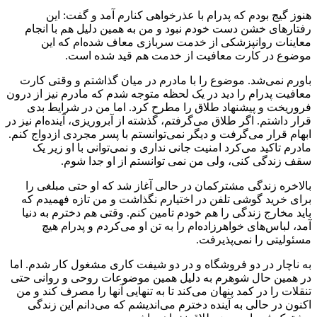
هنوز گیج بودم که پدرام با عذرخواهی کنارم آمد و گفت: این
رفتارهای خشن دست خودم نبود و من به همین دلیل هم با انجام
معاینات روان‎پزشکی از خدمت سربازی معاف شده‌ام که این
موضوع در کارت معافیت از خدمت هم قید شده است.
باورم نمی‌شد. موضوع را با مادرم در میان گذاشتم و وقتی کارت
معافیت پدرام را دید در یک لحظه متوجه شدم که مادرم نیز از درون
فروریخت و پیشنهاد طلاق را مطرح کرد. اما من در شرایط بدی
قرار داشتم. اگر طلاق می‌گرفتم، گذشته از آبروریزی، آینده‌ام نیز در
ابهام قرار می‌گرفت و دیگر نمی‌توانستم با پسر مجردی ازدواج کنم.
مادرم تاکید می‌کرد امنیت جانی نداری و نمی‌توانی با او زیر یک
سقف زندگی کنی، ولی من نمی توانستم از او جدا شوم.
بالاخره زندگی مشترکمان در حالی آغاز شد که او حتی مبلغی را
برای خرید گوشی تلفن در اختیارم نگذاشت و من تازه فهمیدم که
باید مخارج زندگی را هم خودم تامین کنم. وقتی هم دخترم به دنیا
آمد، لباس‌های خواهرزاده‌ام را به تن او می‌کردم و پدرام هیچ
مسئولیتی را نمی‌پذیرفت.
به ناچار در دو فروشگاه و در دو شیفت کاری مشغول کار شدم. اما
در همین حال شوهرم به دلیل همین موضوعات روحی و روانی حتی
تنقلات را در کمد پنهان می‌کند تا به تنهایی آنها را مصرف کند و من
اکنون در حالی به آینده دخترم می‌اندیشم که می‌دانم این زندگی