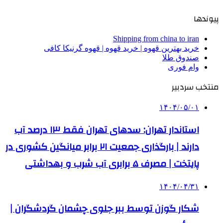
پیوندها
Shipping from china to iran
خرید بهترین قهوه | خرید قهوه | قهوه گرنیکا کافی
صندوق طلا
وام فوری
منتخب سردبیر
۱۴۰۴/۰۵/۰۱
استاندار تهران: سدهای تهران فقط ۱۳ درصد آب
دارند | بارگذاری جمعیت ۲۱ برابر میانگین کشوری در
پایتخت | مصرف ۵ برابری آب شرب و بهداشتی
۱۴۰۴/۰۴/۳۱
شکار گوزن توسط ببر جلوی چشمان گردشگران |