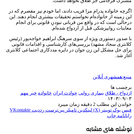
مشترک فرجامی جز طلاق نخواهد داشت.
اگرچه خانواده پدرام مرا فریب دادند، اما خودم نیز مقصرم که در
این زمینه از خانواده‌ام نخواستم تحقیقات بیشتری انجام دهند. این
درحالی است که در واقع من قربانی نبودنِ قانونی برای انجام
معاینات روان‎پزشکی قبل از ازدواج شده‌ام.
با صدور دستوری ویژه از سوی سرهنگ ابراهیم خواجه‌پور (رئیس
کلانتری سجاد مشهد) بررسی‌های کارشناسی و اقدامات قانونی
برای حل مشکل این زن جوان در دایره مددکاری اجتماعی کلانتری
آغاز شد.
منبع:همشهری آنلاین
برچسب ها
ازدواج - طلاق
بیماری روانی
حوادث ایران
خانواده
خبر مهم
۱۴۰۳/۰۹/۰۳
خواندن این مطلب 2 دقیقه زمان میبرد
فیس بوک
توییتر (X)
لینکدین
‫تامبلر
‫پین‌ترست
‫رددیت
‫VKontakte
رایانامه
چاپ
نوشته های مشابه