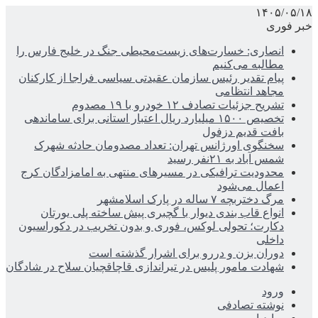
۱۴۰۵/۰۵/۱۸
خبر فوری
انصاری: خسارت‌های زیست‌محیطی جنگ در خلیج فارس را
مطالبه‌ می‌کنیم
پیام تقدیر رئیس سازمان عقیدتی سیاسی فراجا از کارکنان
مجاهد انتظامی
تشریح جزئیات تصادف ۱۲ خودرو با ۱۹ مصدوم
تخصیص ۱۵۰۰ میلیارد ریال اعتبار استانی برای ساماندهی
بافت قدیم دزفول
سخنگوی اورژانس تهران: تعداد مصدومان حادثه شهرک
شمس آباد به ۲۱نفر رسید
محدودیت ترافیکی در مسیرهای منتهی به امامزادگان کرج
اعمال می‌شود
مرگ دختربچه ۷ ساله در پارک اسلامشهر
انواع قاب بندی دیوار با گچبری پیش ساخته پلی یورتان
دکارت؛ تحولی لوکس، فوری و بدون تخریب در دکوراسیون
داخلی
دوران بزن و دررو برای اشرار گذشته است
شهادت مامور پلیس در تیراندازی قاچاقچیان سلاح در شادگان
ورود
نوشته تصادفی