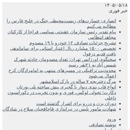
۱۴۰۵/۰۵/۱۸
خبر فوری
انصاری: خسارت‌های زیست‌محیطی جنگ در خلیج فارس را
مطالبه‌ می‌کنیم
پیام تقدیر رئیس سازمان عقیدتی سیاسی فراجا از کارکنان
مجاهد انتظامی
تشریح جزئیات تصادف ۱۲ خودرو با ۱۹ مصدوم
تخصیص ۱۵۰۰ میلیارد ریال اعتبار استانی برای ساماندهی
بافت قدیم دزفول
سخنگوی اورژانس تهران: تعداد مصدومان حادثه شهرک
شمس آباد به ۲۱نفر رسید
محدودیت ترافیکی در مسیرهای منتهی به امامزادگان کرج
اعمال می‌شود
مرگ دختربچه ۷ ساله در پارک اسلامشهر
انواع قاب بندی دیوار با گچبری پیش ساخته پلی یورتان
دکارت؛ تحولی لوکس، فوری و بدون تخریب در دکوراسیون
داخلی
دوران بزن و دررو برای اشرار گذشته است
شهادت مامور پلیس در تیراندازی قاچاقچیان سلاح در شادگان
ورود
نوشته تصادفی