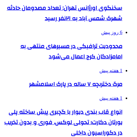
سخنگوی اورژانس تهران: تعداد مصدومان حادثه
شهرک شمس آباد به ۲۱نفر رسید
6 روز پیش
محدودیت ترافیکی در مسیرهای منتهی به
امامزادگان کرج اعمال می‌شود
1 هفته پیش
مرگ دختربچه ۷ ساله در پارک اسلامشهر
1 هفته پیش
انواع قاب بندی دیوار با گچبری پیش ساخته پلی
یورتان دکارت؛ تحولی لوکس، فوری و بدون تخریب
در دکوراسیون داخلی