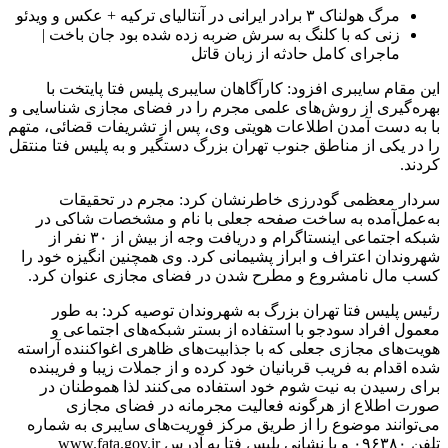
مرگ هولناک ۳ برادر ایرانی در آنتالیای ترکیه + عکس و ویدئو
زنی که با کلنگ به سرش ضربه زده شده بود جان باخت |
ماجرای کامل حادثه از زبان قاتل
این مقام سایبری افزود: کارآگاهان سایبری پلیس فتا پایتخت با
بهره‌گیری از روش‌های علمی مجرم را در فضای مجازی شناسایی و
با به دست آمدن اطلاعات هویتی وی، پس از تشریفات قضائی، متهم
را در یکی از مناطق جنوب تهران بزرگ دستگیر و به پلیس فتا منتقل
کردند.
سردار معظمی گودرزی خاطرنشان کرد: مجرم در تحقیقات
به‌عمل‌آمده به ساخت صفحه جعلی با نام و مشخصات شاکی در
شبکه اجتماعی اینستاگرام و دریافت وجه از بیش از ۳۰ نفر از
شهروندان اعتراف و ابراز پشیمانی کرد. وی همچنین انگیزه خود را
کسب مال نامشروع و مطرح شدن در فضای مجازی عنوان کرد.
رئیس پلیس فتا تهران بزرگ به شهروندان توصیه کرد: به طور
معمول افراد سودجو با استفاده از بستر شبکه‌های اجتماعی و
هویت‌های مجازی جعلی که با جذابیت‌های ظاهری اغواکننده آراسته
شده اقدام به فریب قربانیان خود کرده و از جملات زیبا و فریبنده
برای رسیدن به نیت شوم خود استفاده می‌کنند لذا هموطنان در
صورت اطلاع از هرگونه فعالیت مجرمانه در فضای مجازی
می‌توانند موضوع را از طریق مرکز فوریت‌های سایبری به شماره
تلفن ۰۹۶۳۸۰ و یا نشانی پلیس فتا به آدرس www.fata.gov.ir