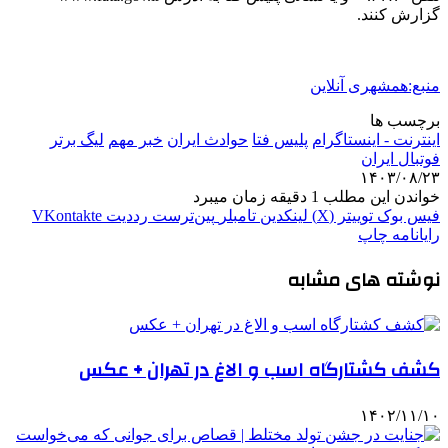
گزارش کنند.
منبع:همشهری آنلاین
برچسب ها
اینترنت - اینستاگرام
پلیس فتا
حوادث ایران
خبر مهم
لیگ برتر
فوتبال ایران
۱۴۰۳/۰۸/۲۳
خواندن این مطلب 1 دقیقه زمان میبرد
فیس بوک
توییتر (X)
لینکدین
‫تامبلر
‫پین‌ترست
‫رددیت
‫VKontakte
رایانامه
چاپ
نوشته های مشابه
کشف کشتارگاه اسب و الاغ در تهران + عکس
۱۴۰۲/۱۱/۱۰