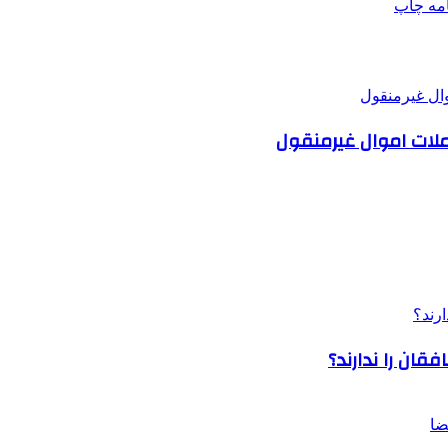
امه
چاپ
املات اموال غیرمنقول
قان را ندارند؟