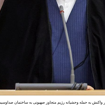
 واکنش به حمله وحشیانه رژیم متجاوز صهیونی به ساختمان صداوسیما،