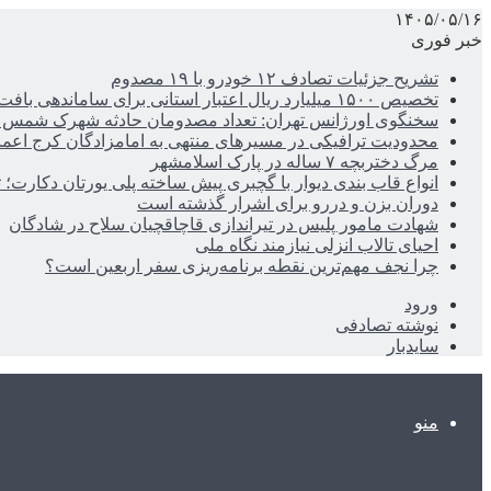
۱۴۰۵/۰۵/۱۶
خبر فوری
تشریح جزئیات تصادف ۱۲ خودرو با ۱۹ مصدوم
تخصیص ۱۵۰۰ میلیارد ریال اعتبار استانی برای ساماندهی بافت قدیم دزفول
سخنگوی اورژانس تهران: تعداد مصدومان حادثه شهرک شمس آباد به ۲۱نف
محدودیت ترافیکی در مسیرهای منتهی به امامزادگان کرج اعم
مرگ دختربچه ۷ ساله در پارک اسلامشهر
انواع قاب بندی دیوار با گچبری پیش ساخته پلی یورتان دکارت
دوران بزن و دررو برای اشرار گذشته است
شهادت مامور پلیس در تیراندازی قاچاقچیان سلاح در شادگان
احیای تالاب انزلی نیازمند نگاه ملی
چرا نجف مهم‌ترین نقطه برنامه‌ریزی سفر اربعین است؟
ورود
نوشته تصادفی
سایدبار
منو