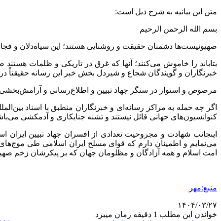
متن این بیانیه به شرح ذیل است:
بسم
الله الرحمن الرحیم
صهیونیست‌ها دشمنان حقیقت و روشنایی هستند؛ این سیاه‌دلان و
فجار
بتاباند را خاموش می‌کنند؛ آنها که غرق در تاریکی و ظلمات هستند ص
خبرنگاران و گویندگان شجاع و شیردل بخش خبر این رسانه حقیقتاً درخش
مرصوص
و استوار در سنگر جهاد تبیین و اطلاع‌رسانی و آرامش‌بخشی
اگر چه حمله به مراکز رسانه‌ای و خبرنگاران منطبق با اسناد بین‌ا
کنوانسیون‌های جهانی قائل نیستند و تشنه
جنایکاری
و آدمکشی می‌باش
اینجانب شهادت و مجروحیت تعدادی از افسران جهاد تبیین ایران ا
امت اسلام و همه آزادگان و مظلومان جهان که بر پیکرشان زخم
صهی
منبع:مهر
۱۴۰۴/۰۳/۲۷
خواندن این مطلب 1 دقیقه زمان میبرد