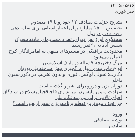
۱۴۰۵/۰۵/۱۶
خبر فوری
تشریح جزئیات تصادف ۱۲ خودرو با ۱۹ مصدوم
تخصیص ۱۵۰۰ میلیارد ریال اعتبار استانی برای ساماندهی
بافت قدیم دزفول
سخنگوی اورژانس تهران: تعداد مصدومان حادثه شهرک
شمس آباد به ۲۱نفر رسید
محدودیت ترافیکی در مسیرهای منتهی به امامزادگان کرج
اعمال می‌شود
مرگ دختربچه ۷ ساله در پارک اسلامشهر
انواع قاب بندی دیوار با گچبری پیش ساخته پلی یورتان
دکارت؛ تحولی لوکس، فوری و بدون تخریب در دکوراسیون
داخلی
دوران بزن و دررو برای اشرار گذشته است
شهادت مامور پلیس در تیراندازی قاچاقچیان سلاح در شادگان
احیای تالاب انزلی نیازمند نگاه ملی
چرا نجف مهم‌ترین نقطه برنامه‌ریزی سفر اربعین است؟
ورود
نوشته تصادفی
سایدبار