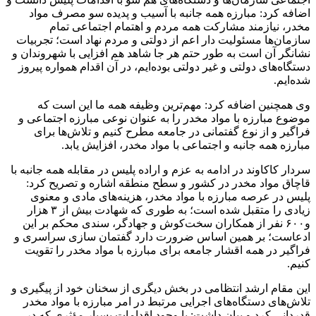
اضافه کرد: مبارزه همه جانبه با آسیب و پدیده سو مصرف مواد
مخدر، نیازمند مشارکت همه مردم و اهتمام اجتماعی تمام
سازمان‌ها مسئولیت دار اعم از دولتی و مردم نهاد است؛ تجربیات
نشانگر آن است به طور حتم هر جا شاهد هم افزایی با شهروندان و
دستگاه‌های دولتی و غیر دولتی بوده‌ایم، در آن اقدام همواره پیروز
شده‌ایم.
وی همچنین اضافه کرد: مهم‌ترین وظیفه همه ما این است که
موضوع مبارزه با مواد مخدر را به عنوان نوعی مبارزه اجتماعی و
فراگیر و از نوع گفتمانی در جامعه مطرح کنیم و تلاش‌ها برای
مبارزه همه جانبه و اجتماعی با مواد مخدر، افزایش یابد.
سردار کاکاوند در ادامه به عزم و اراده پلیس در مقابله همه جانبه با
قاچاق مواد مخدر در کشور و سطح منطقه اشاره و تصریح کرد:
پلیس در عرصه مبارزه با مواد مخدر، هزینه‌های مادی و معنوی
زیادی را متقبل شده است؛ به طوری که شهادت بیش از ۳ هزار
و۶۰۰ نفر از همکاران سخت‌کوش و جهادگر، سندی محکم بر این
ادعاست؛ بر همین اساس ضرورت دارد گفتمان سازی سراسری و
فراگیر در همه اقشار جامعه برای مبارزه با مواد مخدر را تقویت
کنیم.
این مقام ارشد انتظامی در بخش دیگری از سخنان خود از پیگیری و
تلاش‌های دستگاه‌های اجرایی مرتبط در امر مبارزه با مواد مخدر
قدردانی کرد و بیان داشت: با وجود اقدامات بسیار مؤثری که در