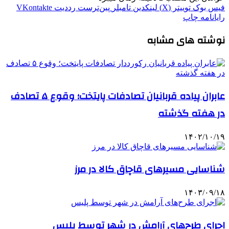
فیس بوک
توییتر (X)
لینکدین
‫تامبلر
‫پین‌ترست
‫رددیت
‫VKontakte
رایانامه
چاپ
نوشته های مشابه
عابران پیاده قربانیان تصادفات پایتخت؛ وقوع ۵ تصادف
در هفته گذشته
۱۴۰۲/۱۰/۱۹
شناسایی مسیرهای قاچاق کالا در مرز
۱۴۰۳/۰۹/۱۸
اجرای طرح‌های آرامش در شهر توسط پلیس