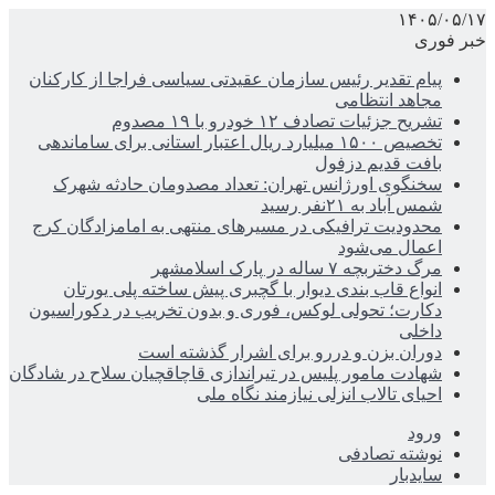
۱۴۰۵/۰۵/۱۷
خبر فوری
پیام تقدیر رئیس سازمان عقیدتی سیاسی فراجا از کارکنان
مجاهد انتظامی
تشریح جزئیات تصادف ۱۲ خودرو با ۱۹ مصدوم
تخصیص ۱۵۰۰ میلیارد ریال اعتبار استانی برای ساماندهی
بافت قدیم دزفول
سخنگوی اورژانس تهران: تعداد مصدومان حادثه شهرک
شمس آباد به ۲۱نفر رسید
محدودیت ترافیکی در مسیرهای منتهی به امامزادگان کرج
اعمال می‌شود
مرگ دختربچه ۷ ساله در پارک اسلامشهر
انواع قاب بندی دیوار با گچبری پیش ساخته پلی یورتان
دکارت؛ تحولی لوکس، فوری و بدون تخریب در دکوراسیون
داخلی
دوران بزن و دررو برای اشرار گذشته است
شهادت مامور پلیس در تیراندازی قاچاقچیان سلاح در شادگان
احیای تالاب انزلی نیازمند نگاه ملی
ورود
نوشته تصادفی
سایدبار