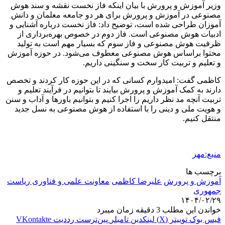
وزیر آموزش و پرورش با بیان اینکه فاز نخست نقشه و سند هوش
مصنوعی در آموزش و پرورش برای هر دو جامعه معلمان و دانش
آموزان طراحی شده است، توضیح داد: فاز نخست درباره آشنایی و
ادبیات هوش مصنوعی است. فاز دوم در خصوص بهره‌برداری از
ظرفیت هوش مصنوعی و فاز سوم که بسیار مهم است به تولید
محتوا
براساس
هوش مصنوعی معطوف می‌شود. در حوزه آموزش
و تعلیم و تربیت کار سخت و سنگینی داریم.
کاظمی گفت: امیدوارم کسانی که در این حوزه کار کردند و تخصص
دارند به کمک آموزش و پرورش بیایند تا بتوانیم در فرآیند تعلیم و
تربیت آنچه مد نظر داریم را اجرا کنیم و بتوانیم باورها و آداب و
سنن
و هویت ملی و دینی را با استفاده از هوش مصنوعی به نسل جدید
منتقل کنیم.
منبع:مهر
برچسب ها
آموزش و پرورش
علیرضا کاظمی
معاونت علمی و فناوری ریاست
جمهوری
۱۴۰۴/۰۲/۲۹
خواندن این مطلب 3 دقیقه زمان میبرد
فیس بوک
توییتر (X)
لینکدین
‫تامبلر
‫پین‌ترست
‫رددیت
‫VKontakte