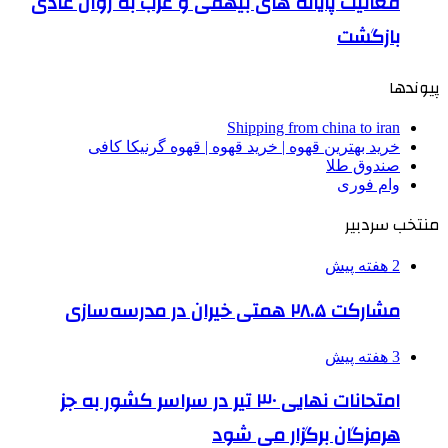
فعالیت پایانه های بیهقی و غرب به روال عادی
بازگشت
پیوندها
Shipping from china to iran
خرید بهترین قهوه | خرید قهوه | قهوه گرنیکا کافی
صندوق طلا
وام فوری
منتخب سردبیر
2 هفته پیش
مشارکت ۲۸.۵ همتی خیران در مدرسه‌سازی
3 هفته پیش
امتحانات نهایی ۳۰ تیر در سراسر کشور به جز
هرمزگان برگزار می شود