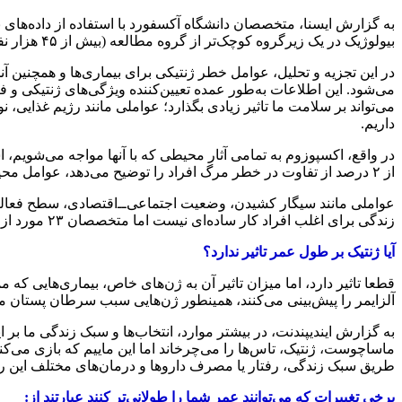
بیولوژیک در یک زیرگروه کوچک‌تر از گروه مطالعه (بیش از ۴۵ هزار نفر) نگاه کردند.
در این تجزیه و تحلیل، عوامل خطر ژنتیکی برای بیماری‌ها و همچنین آن
می‌شود. این اطلاعات به‌طور عمده تعیین‌کننده ویژگی‌های ژنتیکی و ف
می‌تواند بر سلامت ما تاثیر زیادی بگذارد؛ عواملی مانند رژیم غذای
داریم.
در واقع، اکسپوزوم به تمامی آثار محیطی که با آنها مواجه می‌شویم،
از ۲ درصد از تفاوت در خطر مرگ افراد را توضیح می‌دهد، عوامل محیطی مسئول ۱۷ درصد از این تفاوت‌ها هستند.
عواملی مانند سیگار کشیدن، وضعیت اجتماعی‌ــ‌اقتصادی، سطح فعالیت 
زندگی برای اغلب افراد کار ساده‌ای نیست اما متخصصان ۲۳ مورد از ۲۵ متغیر محیطی را قابل‌تغییر یافته‌اند که بسیاری از آنها نسبتا ساده‌ هستند.
آیا ژنتیک بر طول عمر تاثیر ندارد؟
قطعا تاثیر دارد، اما میزان تاثیر آن به ژن‌های خاص، بیماری‌هایی ک
آلزایمر را پیش‌بینی می‌کنند، همینطور ژن‌هایی سبب سرطان پستان می‌ش
به گزارش ایندیپندنت، در بیشتر موارد، انتخاب‌ها و سبک زندگی ما بر 
ماساچوست، ژنتیک، تاس‌ها را می‌چرخاند اما این ماییم که بازی می‌کنی
طریق سبک زندگی، رفتار یا مصرف داروها و درمان‌های مختلف این ر
برخی تغییرات که می‌توانند عمر شما را طولانی‌تر کنند عبارتند از: