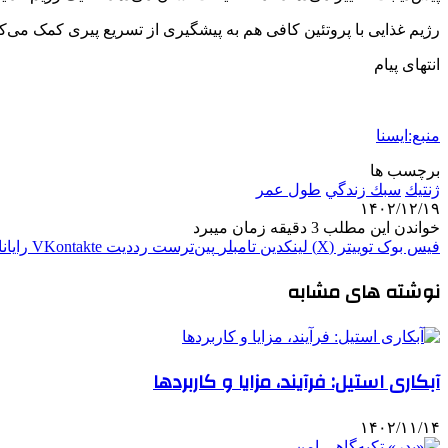
رژیم غذایی با پروتئین کافی هم به پیشگیری از تسریع پیری کمک می‌کند
انتهای پیام
منبع:ایسنا
برچسب ها
ژنتيك
سبك زندگي
طول عمر
۱۴۰۲/۱۲/۱۹
خواندن این مطلب 3 دقیقه زمان میبرد
فیس بوک
توییتر (X)
لینکدین
‫تامبلر
‫پین‌ترست
‫رددیت
‫VKontakte
رایان
نوشته های مشابه
آبکاری استیل: فرآیند، مزایا و کاربردها
۱۴۰۲/۱۱/۱۴