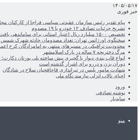
۱۴۰۵/۰۵/۱۷
خبر فوری
پیام تقدیر رئیس سازمان عقیدتی سیاسی فراجا از کارکنان مجا
تشریح جزئیات تصادف ۱۲ خودرو با ۱۹ مصدوم
تخصیص ۱۵۰۰ میلیارد ریال اعتبار استانی برای ساماندهی بافت قدیم دزفول
سخنگوی اورژانس تهران: تعداد مصدومان حادثه شهرک شمس آباد به ۲۱نف
محدودیت ترافیکی در مسیرهای منتهی به امامزادگان کرج اعم
مرگ دختربچه ۷ ساله در پارک اسلامشهر
انواع قاب بندی دیوار با گچبری پیش ساخته پلی یورتان دکارت
دوران بزن و دررو برای اشرار گذشته است
شهادت مامور پلیس در تیراندازی قاچاقچیان سلاح در شادگان
احیای تالاب انزلی نیازمند نگاه ملی
ورود
نوشته تصادفی
سایدبار
منو