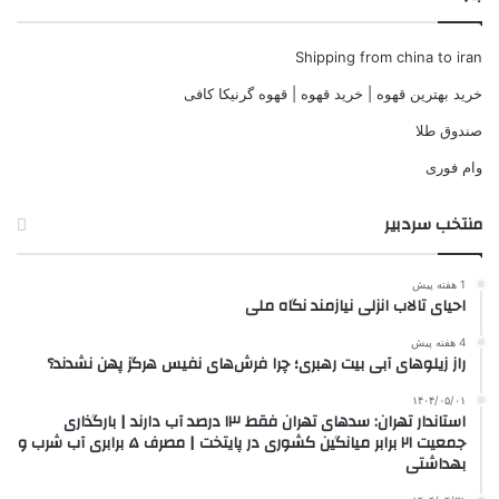
Shipping from china to iran
خرید بهترین قهوه | خرید قهوه | قهوه گرنیکا کافی
صندوق طلا
وام فوری
منتخب سردبیر
1 هفته پیش
احیای تالاب انزلی نیازمند نگاه ملی
4 هفته پیش
راز زیلوهای آبی بیت رهبری؛ چرا فرش‌های نفیس هرگز پهن نشدند؟
۱۴۰۴/۰۵/۰۱
استاندار تهران: سدهای تهران فقط ۱۳ درصد آب دارند | بارگذاری
جمعیت ۲۱ برابر میانگین کشوری در پایتخت | مصرف ۵ برابری آب شرب و
بهداشتی