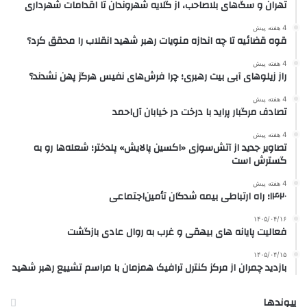
تهران و سگ‌های بلاصاحب، از گلایه شهروندان تا اقدامات شهرداری
4 هفته پیش
قوه قضائیه تا چه اندازه منویات رهبر شهید انقلاب را محقق کرد؟
4 هفته پیش
راز زیلوهای آبی بیت رهبری؛ چرا فرش‌های نفیس هرگز پهن نشدند؟
4 هفته پیش
تصادف مرگبار پراید با درخت در خیابان آل‌احمد
4 هفته پیش
تصاویر جدید از آتش‌سوزی «اکسین پالایش» پلدختر؛ شعله‌ها رو به
گسترش است
4 هفته پیش
۱۴۲۰؛ راه ارتباطی بیمه شدگان تأمین‌اجتماعی
۱۴۰۵/۰۴/۱۶
فعالیت پایانه های بیهقی و غرب به روال عادی بازگشت
۱۴۰۵/۰۴/۱۵
بازدید چمران از مرکز کنترل ترافیک همزمان با مراسم تشییع رهبر شهید
پیوندها