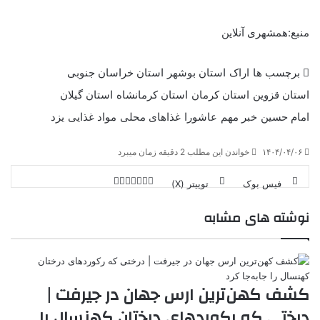
منبع:همشهری آنلاین
برچسب ها
اراک
استان بوشهر
استان خراسان جنوبی
استان قزوین
استان‌ کرمان
استان کرمانشاه
استان گیلان
امام حسین
خبر مهم
عاشورا
غذاهای محلی
مواد غذایی
یزد
۱۴۰۴/۰۴/۰۶
خواندن این مطلب 2 دقیقه زمان میبرد
فیس بوک
توییتر (X)
ل
ر
چ
ی
ت
پ
ا
ا
ر
V
نوشته های مشابه
ن
ا
ی
ی
د
K
پ
ا
د
ک
م
o
ن‌
ب
ت
ی
ن
د
n
ی
ل
ا
t
ر
ت
ر
a
م
ن
س
کشف کهن‌ترین ارس جهان در جیرفت |
k
ه
ت
t
درختی که رکوردهای درختان کهنسال را
e