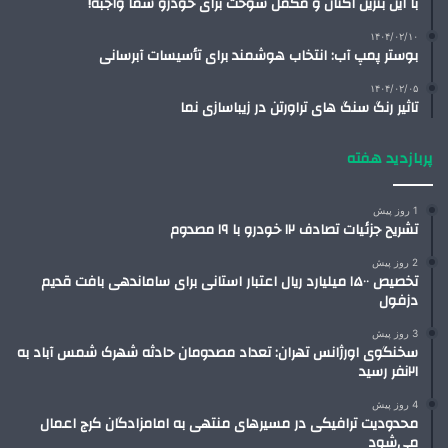
با این بنزین اکتان و مکمل سوخت برای خودرو شما واجبه!
۱۴۰۴/۰۲/۱۰
بوستر پمپ آب: انتخاب هوشمند برای تأسیسات آبرسانی
۱۴۰۴/۰۲/۰۵
تاثیر رنگ سنگ های تراورتن در زیباسازی نما
پربازدید هفته
1 روز پیش
تشریح جزئیات تصادف ۱۲ خودرو با ۱۹ مصدوم
2 روز پیش
تخصیص ۱۵۰۰ میلیارد ریال اعتبار استانی برای ساماندهی بافت قدیم
دزفول
3 روز پیش
سخنگوی اورژانس تهران: تعداد مصدومان حادثه شهرک شمس آباد به
۲۱نفر رسید
4 روز پیش
محدودیت ترافیکی در مسیرهای منتهی به امامزادگان کرج اعمال
می‌شود