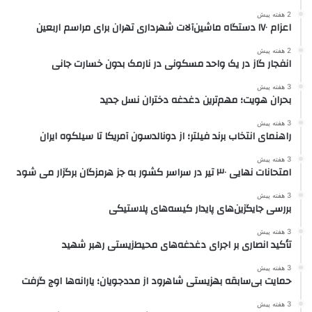
2 هفته پیش
اعزام ۱۷۰ دستگاه ماشین‌آلات شهرداری تهران برای مراسم اربعین
2 هفته پیش
انفجار گاز در یک واحد مسکونی در نارمک بدون خسارت جانی
3 هفته پیش
بحران هویت؛ مهم‌ترین دغدغه دختران نسل جدید
3 هفته پیش
راهنمای انتخاب برند فیلتر؛ از دونالدسون آمریکا تا سیلکوه ایران
3 هفته پیش
امتحانات نهایی ۳۰ تیر در سراسر کشور به جز هرمزگان برگزار می شود
3 هفته پیش
بررسی جایگزین‌های پایدار کیسه‌های پلاستیکی
3 هفته پیش
تأکید انصاری بر اجرای دغدغه‌های محیط‌زیستی رهبر شهید
3 هفته پیش
حمایت بی‌سابقه بهزیستی شاهرود از مددجویان؛ یارانه‌ها اوج گرفت
3 هفته پیش