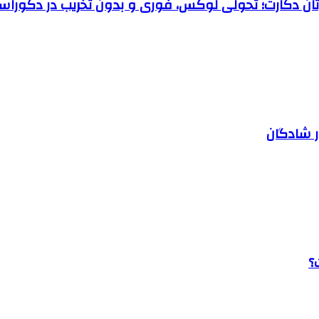
رتان دکارت؛ تحولی لوکس، فوری و بدون تخریب در دکوراس
ر شادگان
؟