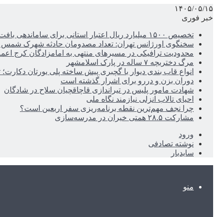
۱۴۰۵/۰۵/۱۵
خبر فوری
تخصیص ۱۵۰۰ میلیارد ریال اعتبار استانی برای ساماندهی بافت قدیم دزفول
سخنگوی اورژانس تهران: تعداد مصدومان حادثه شهرک شمس آباد به ۲۱نف
محدودیت ترافیکی در مسیرهای منتهی به امامزادگان کرج اعم
مرگ دختربچه ۷ ساله در پارک اسلامشهر
انواع قاب بندی دیوار با گچبری پیش ساخته پلی یورتان دکارت
دوران بزن و دررو برای اشرار گذشته است
شهادت مامور پلیس در تیراندازی قاچاقچیان سلاح در شادگان
احیای تالاب انزلی نیازمند نگاه ملی
چرا نجف مهم‌ترین نقطه برنامه‌ریزی سفر اربعین است؟
مشارکت ۲۸.۵ همتی خیران در مدرسه‌سازی
ورود
نوشته تصادفی
سایدبار
منو