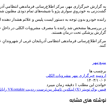
گشت‌زنی به خودرویِ سواری پژو با شیشه‌های تمام دودی مظنون شدن
راننده خودرو بدون توجه به دستور ایست پلیس و علائم هشدار دهنده از 
در بررسی‌ها مشخص شد راننده با مصرف مشروبات الکلی در داخلِ خودر
گزارش پزشکی تحت درمان هستند.
مرکز اطلاع‌رسانی فرماندهی انتظامی آذربایجان غربی از شهروندانِ
کنند.
منبع:مهر
برچسب ها
ارومیه
خبرگزاری مهر
مشروبات الکلی
۱۴۰۳/۱۰/۰۶
خواندن این مطلب 1 دقیقه زمان میبرد
فیس بوک
توییتر (X)
لینکدین
‫تامبلر
‫پین‌ترست
‫رددیت
‫VKontakte
رایان
نوشته های مشابه