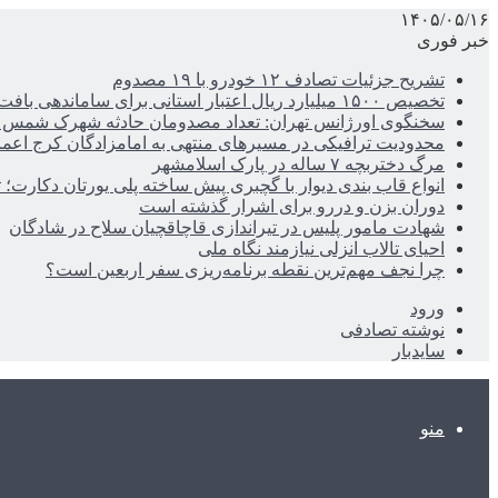
۱۴۰۵/۰۵/۱۶
خبر فوری
تشریح جزئیات تصادف ۱۲ خودرو با ۱۹ مصدوم
تخصیص ۱۵۰۰ میلیارد ریال اعتبار استانی برای ساماندهی بافت قدیم دزفول
سخنگوی اورژانس تهران: تعداد مصدومان حادثه شهرک شمس آباد به ۲۱نف
محدودیت ترافیکی در مسیرهای منتهی به امامزادگان کرج اعم
مرگ دختربچه ۷ ساله در پارک اسلامشهر
انواع قاب بندی دیوار با گچبری پیش ساخته پلی یورتان دکارت
دوران بزن و دررو برای اشرار گذشته است
شهادت مامور پلیس در تیراندازی قاچاقچیان سلاح در شادگان
احیای تالاب انزلی نیازمند نگاه ملی
چرا نجف مهم‌ترین نقطه برنامه‌ریزی سفر اربعین است؟
ورود
نوشته تصادفی
سایدبار
منو