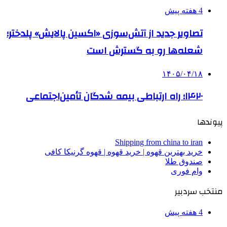
4 هفته پیش
تصاویر جدید از آتش‌سوزی «اکسین پالایش» پلدختر؛
شعله‌ها رو به گسترش است
۱۴۰۵/۰۴/۱۸
۱۴۲۰؛ راه ارتباطی بیمه شدگان تأمین‌اجتماعی
پیوندها
Shipping from china to iran
خرید بهترین قهوه | خرید قهوه | قهوه گرنیکا کافی
صندوق طلا
وام فوری
منتخب سردبیر
4 هفته پیش