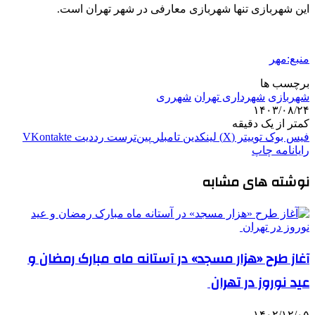
این شهربازی تنها شهربازی معارفی در شهر تهران است.
منبع:مهر
برچسب ها
شهربازی
شهرداری تهران
شهرری
۱۴۰۳/۰۸/۲۴
کمتر از یک دقیقه
فیس بوک
توییتر (X)
لینکدین
‫تامبلر
‫پین‌ترست
‫رددیت
‫VKontakte
رایانامه
چاپ
نوشته های مشابه
آغاز طرح «هزار مسجد» در آستانه ماه مبارک رمضان و
عید نوروز در تهران
۱۴۰۲/۱۲/۰۵