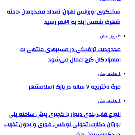
سخنگوی اورژانس تهران: تعداد مصدومان حادثه
شهرک شمس آباد به ۲۱نفر رسید
6 روز پیش
محدودیت ترافیکی در مسیرهای منتهی به
امامزادگان کرج اعمال می‌شود
1 هفته پیش
مرگ دختربچه ۷ ساله در پارک اسلامشهر
1 هفته پیش
انواع قاب بندی دیوار با گچبری پیش ساخته پلی
یورتان دکارت؛ تحولی لوکس، فوری و بدون تخریب
در دکوراسیون داخلی