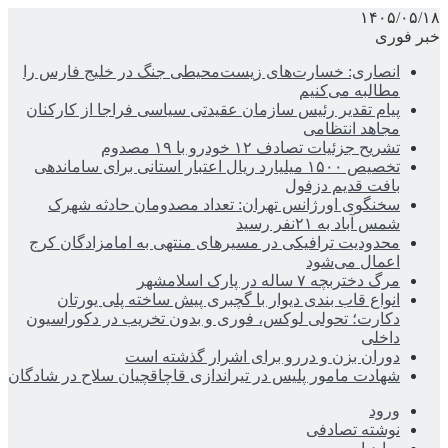
۱۴۰۵/۰۵/۱۸
خبر فوری
انصاری: خسارت‌های زیست‌محیطی جنگ در خلیج فارس را
مطالبه‌ می‌کنیم
پیام تقدیر رئیس سازمان عقیدتی سیاسی فراجا از کارکنان
مجاهد انتظامی
تشریح جزئیات تصادف ۱۲ خودرو با ۱۹ مصدوم
تخصیص ۱۵۰۰ میلیارد ریال اعتبار استانی برای ساماندهی
بافت قدیم دزفول
سخنگوی اورژانس تهران: تعداد مصدومان حادثه شهرک
شمس آباد به ۲۱نفر رسید
محدودیت ترافیکی در مسیرهای منتهی به امامزادگان کرج
اعمال می‌شود
مرگ دختربچه ۷ ساله در پارک اسلامشهر
انواع قاب بندی دیوار با گچبری پیش ساخته پلی یورتان
دکارت؛ تحولی لوکس، فوری و بدون تخریب در دکوراسیون
داخلی
دوران بزن و دررو برای اشرار گذشته است
شهادت مامور پلیس در تیراندازی قاچاقچیان سلاح در شادگان
ورود
نوشته تصادفی