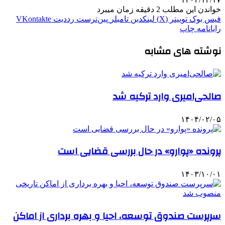
خواندن این مطلب 2 دقیقه زمان میبرد
فیس بوک
توییتر (X)
لینکدین
‫تامبلر
‫پین‌ترست
‫رددیت
‫VKontakte
رایانامه
چاپ
نوشته های مشابه
صالحی‌امیری وارد ترکیه شد
۱۴۰۴/۰۲/۰۵
پرونده «پوارو» در حال بررسی قضایی است
۱۴۰۳/۱۰/۰۱
سرپرست صندوق توسعه، احیا و بهره برداری از اماکن