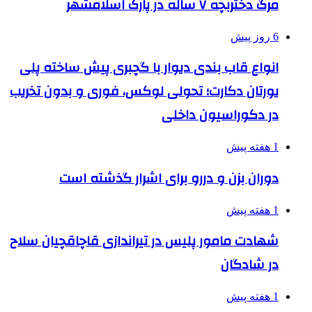
مرگ دختربچه ۷ ساله در پارک اسلامشهر
6 روز پیش
انواع قاب بندی دیوار با گچبری پیش ساخته پلی
یورتان دکارت؛ تحولی لوکس، فوری و بدون تخریب
در دکوراسیون داخلی
1 هفته پیش
دوران بزن و دررو برای اشرار گذشته است
1 هفته پیش
شهادت مامور پلیس در تیراندازی قاچاقچیان سلاح
در شادگان
1 هفته پیش