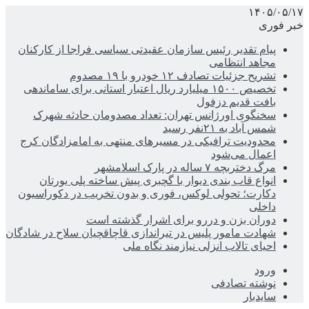
۱۴۰۵/۰۵/۱۷
خبر فوری
پیام تقدیر رئیس سازمان عقیدتی سیاسی فراجا از کارکنان
مجاهد انتظامی
تشریح جزئیات تصادف ۱۲ خودرو با ۱۹ مصدوم
تخصیص ۱۵۰۰ میلیارد ریال اعتبار استانی برای ساماندهی
بافت قدیم دزفول
سخنگوی اورژانس تهران: تعداد مصدومان حادثه شهرک
شمس آباد به ۲۱نفر رسید
محدودیت ترافیکی در مسیرهای منتهی به امامزادگان کرج
اعمال می‌شود
مرگ دختربچه ۷ ساله در پارک اسلامشهر
انواع قاب بندی دیوار با گچبری پیش ساخته پلی یورتان
دکارت؛ تحولی لوکس، فوری و بدون تخریب در دکوراسیون
داخلی
دوران بزن و دررو برای اشرار گذشته است
شهادت مامور پلیس در تیراندازی قاچاقچیان سلاح در شادگان
احیای تالاب انزلی نیازمند نگاه ملی
ورود
نوشته تصادفی
سایدبار