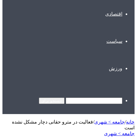
اقتصادی
سیاست
ورزش
جستجو برای
خانه
/
جامعه > شهری
/
فعالیت در مترو حقانی دچار مشکل نشده
است
جامعه > شهری