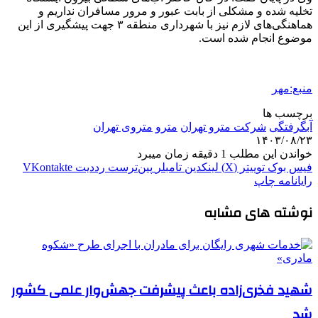
تخلیه شده و مشکلی از بابت
عبور و مرور
مسافران نداریم و
هماهنگی‌های لازم نیز با شهرداری منطقه ۳ جهت پیشگیری از این
موضوع انجام شده است.
منبع:مهر
برچسب ها
آبگرفتگی
شرکت مترو تهران
مترو
متروی تهران
۱۴۰۳/۰۸/۲۳
خواندن این مطلب 1 دقیقه زمان میبرد
فیس بوک
توییتر (X)
لینکدین
‫تامبلر
‫پین‌ترست
‫رددیت
‫VKontakte
رایانامه
چاپ
نوشته های مشابه
شهید فخری‌زاده باعث پیشرفت جهش‌وار علمی کشور
شد