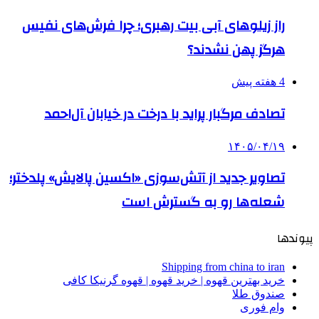
راز زیلوهای آبی بیت رهبری؛ چرا فرش‌های نفیس
هرگز پهن نشدند؟
4 هفته پیش
تصادف مرگبار پراید با درخت در خیابان آل‌احمد
۱۴۰۵/۰۴/۱۹
تصاویر جدید از آتش‌سوزی «اکسین پالایش» پلدختر؛
شعله‌ها رو به گسترش است
پیوندها
Shipping from china to iran
خرید بهترین قهوه | خرید قهوه | قهوه گرنیکا کافی
صندوق طلا
وام فوری