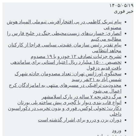
۱۴۰۵/۰۵/۱۹
خبر فوری
پیام تبریک کاظمی در پی افتخارآفرینی تیم‌ملی المپیاد هوش
مصنوعی
انصاری: خسارت‌های زیست‌محیطی جنگ در خلیج فارس را
مطالبه‌ می‌کنیم
پیام تقدیر رئیس سازمان عقیدتی سیاسی فراجا از کارکنان
مجاهد انتظامی
تشریح جزئیات تصادف ۱۲ خودرو با ۱۹ مصدوم
تخصیص ۱۵۰۰ میلیارد ریال اعتبار استانی برای ساماندهی
بافت قدیم دزفول
سخنگوی اورژانس تهران: تعداد مصدومان حادثه شهرک
شمس آباد به ۲۱نفر رسید
محدودیت ترافیکی در مسیرهای منتهی به امامزادگان کرج
اعمال می‌شود
مرگ دختربچه ۷ ساله در پارک اسلامشهر
انواع قاب بندی دیوار با گچبری پیش ساخته پلی یورتان
دکارت؛ تحولی لوکس، فوری و بدون تخریب در دکوراسیون
داخلی
دوران بزن و دررو برای اشرار گذشته است
ورود