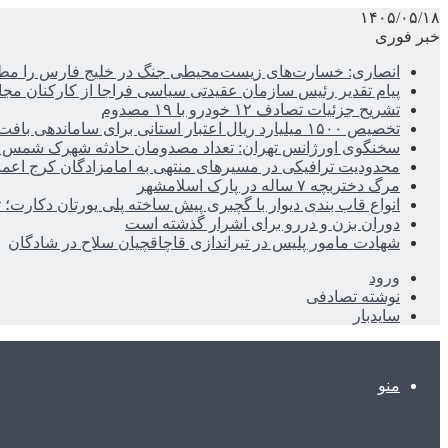
۱۴۰۵/۰۵/۱۸
خبر فوری
انصاری: خسارت‌های زیست‌محیطی جنگ در خلیج فارس را مطالب
پیام تقدیر رئیس سازمان عقیدتی سیاسی فراجا از کارکنان مجا
تشریح جزئیات تصادف ۱۲ خودرو با ۱۹ مصدوم
تخصیص ۱۵۰۰ میلیارد ریال اعتبار استانی برای ساماندهی بافت قدیم دزفول
سخنگوی اورژانس تهران: تعداد مصدومان حادثه شهرک شمس آباد به ۲۱نف
محدودیت ترافیکی در مسیرهای منتهی به امامزادگان کرج اعم
مرگ دختربچه ۷ ساله در پارک اسلامشهر
انواع قاب بندی دیوار با گچبری پیش ساخته پلی یورتان دکارت
دوران بزن و دررو برای اشرار گذشته است
شهادت مامور پلیس در تیراندازی قاچاقچیان سلاح در شادگان
ورود
نوشته تصادفی
سایدبار
منو