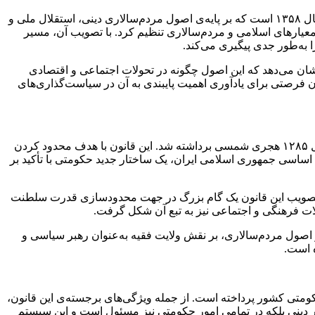
، یادآور تصویب این سند تاریخی در سال ۱۳۵۸ است که بر پایه‌ی اصول مردم‌سالاری دینی، استقلال ملی و
عیارهای اسلامی و مردم‌سالاری تنظیم کرد. با تصویب آن، مسیر
به‌طور جدی پیگیری می‌کند.
ان می‌دهد که این اصول چگونه در تحولات اجتماعی و اقتصادی
ن فرصتی برای یادآوری اهمیت پایبندی به آن در سیاست‌گذاری‌های
قانون اساسی ایران در مسیر تاریخی خود تحولات زیادی را تجربه کرده است. اولین گام در این راه با تصویب قانون اساسی مشروطه در سال ۱۲۸۵ هجری شمسی برداشته شد. این قانون با هدف محدود کردن
ین‌بار در تاریخ ایران به تصویب رسید. پس از پیروزی انقلاب اسلامی، در سال ۱۳۵۸ با تصویب قانون اساسی جمهوری اسلامی ایران، یک ساختار جدید حکومتی با تأکید بر
 تصویب این قانون یک‌ گام بزرگ در جهت محدودسازی قدرت سلطنت
ولات فرهنگی و اجتماعی نیز به تبع آن شکل گرفت.
با رأی ۹۸.۲ درصد مردم تصویب شد. این قانون علاوه‌بر اصول مردم‌سالاری، بر نقش ولایت فقیه به‌عنوان رهبر سیاسی و
ه است.
ومتی کشور پرداخته است. از جمله ویژگی‌های برجسته‌ی این قانون،
یی و دینی کشور را تعیین می‌کند. بر اساس اصول ۵ و ۵۷، ولایت فقیه نه‌تنها در امور دینی بلکه در تمامی امور حکومتی نیز مسئول است و این سیستم