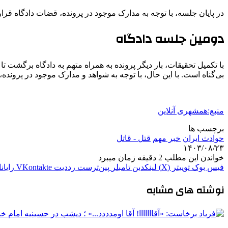
در پایان جلسه، با توجه به مدارک‌ موجود در پرونده، قضات دادگاه قرار
دومین جلسه دادگاه
با تکمیل تحقیقات، بار دیگر پرونده به همراه متهم به دادگاه برگشت 
بی‌گناه است. با این حال، با توجه به شواهد و مدارک موجود در پرون
منبع:همشهری آنلاین
برچسب ها
حوادث ایران
خبر مهم
قتل - قاتل
۱۴۰۳/۰۸/۲۳
خواندن این مطلب 2 دقیقه زمان میبرد
فیس بوک
توییتر (X)
لینکدین
‫تامبلر
‫پین‌ترست
‫رددیت
‫VKontakte
رایان
نوشته های مشابه