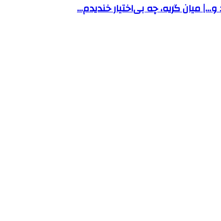
…| میان گریه، چه بی‌اختیار خندیدم…