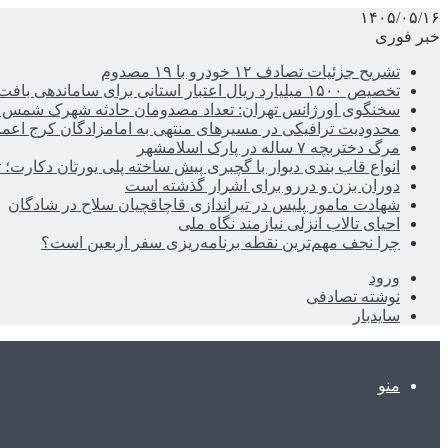
۱۴۰۵/۰۵/۱۶
خبر فوری
تشریح جزئیات تصادف ۱۲ خودرو با ۱۹ مصدوم
تخصیص ۱۵۰۰ میلیارد ریال اعتبار استانی برای ساماندهی بافت قدیم دزفول
سخنگوی اورژانس تهران: تعداد مصدومان حادثه شهرک شمس آباد به ۲۱نف
محدودیت ترافیکی در مسیرهای منتهی به امامزادگان کرج اعم
مرگ دختربچه ۷ ساله در پارک اسلامشهر
انواع قاب بندی دیوار با گچبری پیش ساخته پلی یورتان دکارت
دوران بزن و دررو برای اشرار گذشته است
شهادت مامور پلیس در تیراندازی قاچاقچیان سلاح در شادگان
احیای تالاب انزلی نیازمند نگاه ملی
چرا نجف مهم‌ترین نقطه برنامه‌ریزی سفر اربعین است؟
ورود
نوشته تصادفی
سایدبار
منو