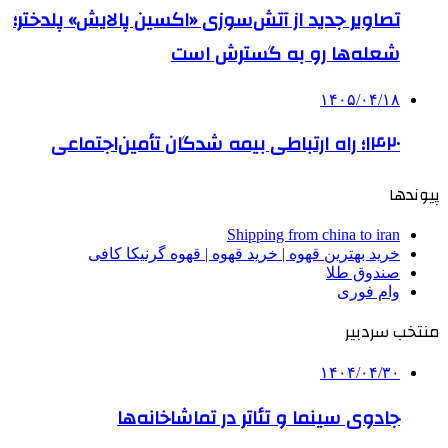
تصاویر جدید از آتش‌سوزی «اکسین پالایش» پلدختر؛
شعله‌ها رو به گسترش است
۱۴۰۵/۰۴/۱۸
۱۴۲۰؛ راه ارتباطی بیمه شدگان تأمین‌اجتماعی
پیوندها
Shipping from china to iran
خرید بهترین قهوه | خرید قهوه | قهوه گرنیکا کافی
صندوق طلا
وام فوری
منتخب سردبیر
۱۴۰۴/۰۴/۳۰
جادوی سینما و تئاتر در تماشاخانه‌ها