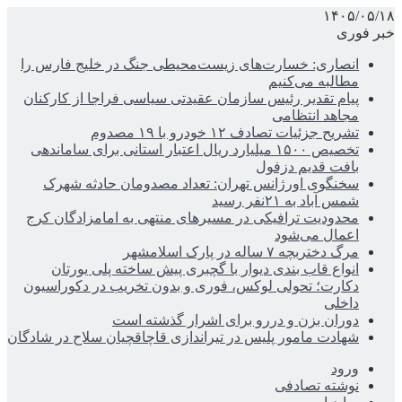
۱۴۰۵/۰۵/۱۸
خبر فوری
انصاری: خسارت‌های زیست‌محیطی جنگ در خلیج فارس را
مطالبه‌ می‌کنیم
پیام تقدیر رئیس سازمان عقیدتی سیاسی فراجا از کارکنان
مجاهد انتظامی
تشریح جزئیات تصادف ۱۲ خودرو با ۱۹ مصدوم
تخصیص ۱۵۰۰ میلیارد ریال اعتبار استانی برای ساماندهی
بافت قدیم دزفول
سخنگوی اورژانس تهران: تعداد مصدومان حادثه شهرک
شمس آباد به ۲۱نفر رسید
محدودیت ترافیکی در مسیرهای منتهی به امامزادگان کرج
اعمال می‌شود
مرگ دختربچه ۷ ساله در پارک اسلامشهر
انواع قاب بندی دیوار با گچبری پیش ساخته پلی یورتان
دکارت؛ تحولی لوکس، فوری و بدون تخریب در دکوراسیون
داخلی
دوران بزن و دررو برای اشرار گذشته است
شهادت مامور پلیس در تیراندازی قاچاقچیان سلاح در شادگان
ورود
نوشته تصادفی