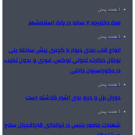
1 هفته پیش
مرگ دختربچه ۷ ساله در پارک اسلامشهر
1 هفته پیش
انواع قاب بندی دیوار با گچبری پیش ساخته پلی
یورتان دکارت؛ تحولی لوکس، فوری و بدون تخریب
در دکوراسیون داخلی
1 هفته پیش
دوران بزن و دررو برای اشرار گذشته است
1 هفته پیش
شهادت مامور پلیس در تیراندازی قاچاقچیان سلاح