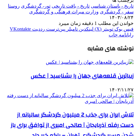
برچسب ها
تاریخ - باستان‌ شناسی
تاریخ - بافت تاریخی
تور- گردشگری
روستا
سفر - گردشگری
وزارت میراث فرهنگی و گردشگری
۱۴۰۳/۰۸/۲۴
خواندن این مطلب 1 دقیقه زمان میبرد
فیس بوک
توییتر (X)
لینکدین
‫تامبلر
‫پین‌ترست
‫رددیت
‫VKontakte
رایانامه
چاپ
نوشته های مشابه
زیباترین قلعه‌های جهان را بشناسید | عکس
۱۴۰۲/۱۱/۲۷
تلاش ایران برای جذب 2 میلیون گردشگر سالیانه از
دست رفته آذربایجان | صالحی امیری از توافق برای باز
شدن مسیر گردشگری تهران – باکو خبر داد