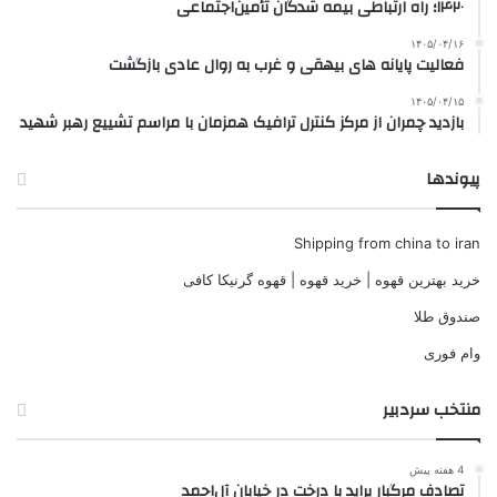
۱۴۲۰؛ راه ارتباطی بیمه شدگان تأمین‌اجتماعی
۱۴۰۵/۰۴/۱۶
فعالیت پایانه های بیهقی و غرب به روال عادی بازگشت
۱۴۰۵/۰۴/۱۵
بازدید چمران از مرکز کنترل ترافیک همزمان با مراسم تشییع رهبر شهید
پیوندها
Shipping from china to iran
خرید بهترین قهوه | خرید قهوه | قهوه گرنیکا کافی
صندوق طلا
وام فوری
منتخب سردبیر
4 هفته پیش
تصادف مرگبار پراید با درخت در خیابان آل‌احمد