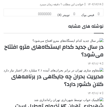
۱۴۰۲/۱۲/۱۹
خواندن این مطلب 1 دقیقه زمان میبرد
فیس بوک
توییتر (X)
ل
ر
چ
ی
ت
پ
ا
ا
ر
V
نوشته های مشابه
ن
ا
ی
ی
د
K
پ
ا
د
ک
م
o
ن‌
ب
ت
ی
ن
د
n
ی
ل
ا
t
ر
ت
در سال جدید کدام ایستگاه‌های مترو افتتاح
ر
a
م
ن
س
k
ه
ت
می‌شود؟
t
e
۱۴۰۲/۱۱/۰۹
مدیریت بحران چه جایگاهی در برنامه‌های
کلان کشور دارد؟
۱۴۰۲/۱۱/۰۷
شهرداری تهران ۲۶ آذرماه تعطیل است