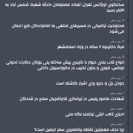
سخنگوی اورژانس تهران: تعداد مصدومان حادثه شهرک شمس آباد به
۲۱نفر رسید
4 روز پیش
محدودیت ترافیکی در مسیرهای منتهی به امامزادگان کرج اعمال
می‌شود
6 روز پیش
مرگ دختربچه ۷ ساله در پارک اسلامشهر
6 روز پیش
انواع قاب بندی دیوار با گچبری پیش ساخته پلی یورتان دکارت؛ تحولی
لوکس، فوری و بدون تخریب در دکوراسیون داخلی
7 روز پیش
دوران بزن و دررو برای اشرار گذشته است
1 هفته پیش
شهادت مامور پلیس در تیراندازی قاچاقچیان سلاح در شادگان
1 هفته پیش
احیای تالاب انزلی نیازمند نگاه ملی
1 هفته پیش
چرا نجف مهم‌ترین نقطه برنامه‌ریزی سفر اربعین است؟