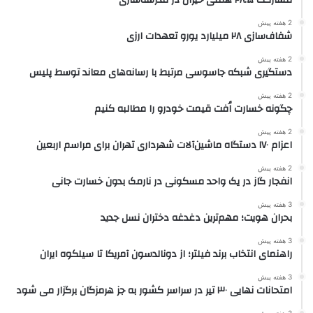
مشارکت ۲۸.۵ همتی خیران در مدرسه‌سازی
2 هفته پیش
شفاف‌سازی ۲۸ میلیارد یورو تعهدات ارزی
2 هفته پیش
دستگیری شبکه جاسوسی مرتبط با رسانه‌های معاند توسط پلیس
2 هفته پیش
چگونه خسارت اُفت قیمت خودرو را مطالبه کنیم
2 هفته پیش
اعزام ۱۷۰ دستگاه ماشین‌آلات شهرداری تهران برای مراسم اربعین
2 هفته پیش
انفجار گاز در یک واحد مسکونی در نارمک بدون خسارت جانی
3 هفته پیش
بحران هویت؛ مهم‌ترین دغدغه دختران نسل جدید
3 هفته پیش
راهنمای انتخاب برند فیلتر؛ از دونالدسون آمریکا تا سیلکوه ایران
3 هفته پیش
امتحانات نهایی ۳۰ تیر در سراسر کشور به جز هرمزگان برگزار می شود