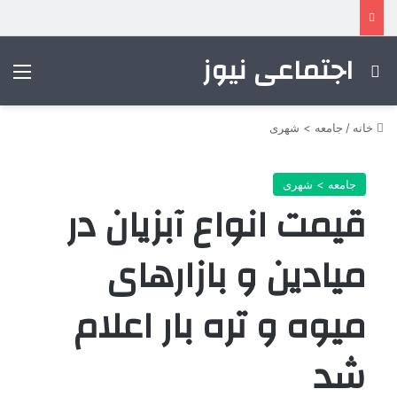
اجتماعی نیوز
جستجو برای
منو
خانه
/
جامعه > شهری
جامعه > شهری
قیمت انواع آبزیان در
میادین و بازارهای
میوه و تره بار اعلام
شد