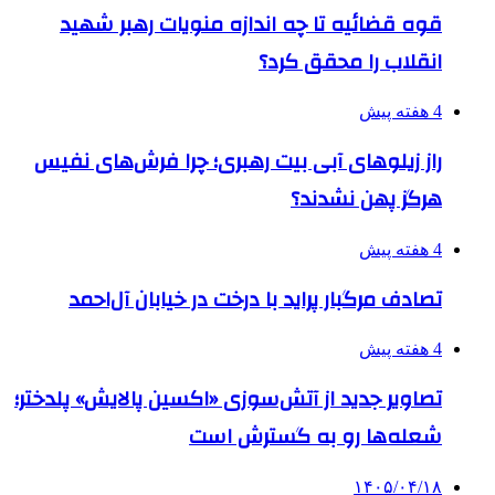
قوه قضائیه تا چه اندازه منویات رهبر شهید
انقلاب را محقق کرد؟
4 هفته پیش
راز زیلوهای آبی بیت رهبری؛ چرا فرش‌های نفیس
هرگز پهن نشدند؟
4 هفته پیش
تصادف مرگبار پراید با درخت در خیابان آل‌احمد
4 هفته پیش
تصاویر جدید از آتش‌سوزی «اکسین پالایش» پلدختر؛
شعله‌ها رو به گسترش است
۱۴۰۵/۰۴/۱۸