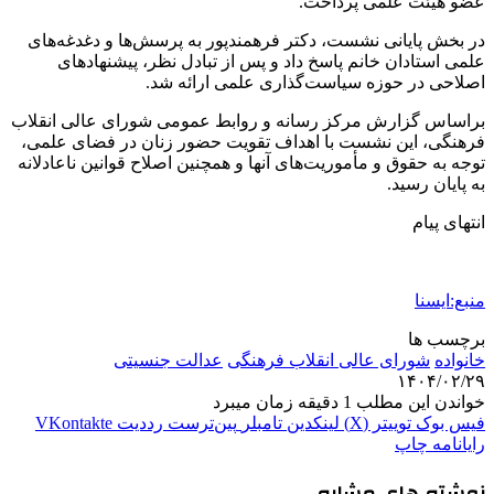
عضو هیئت علمی پرداخت.
در بخش پایانی نشست، دکتر فرهمندپور به پرسش‌ها و دغدغه‌های
علمی استادان خانم پاسخ داد و پس از تبادل نظر، پیشنهادهای
اصلاحی در حوزه سیاست‌گذاری علمی ارائه شد.
براساس گزارش مرکز رسانه و روابط عمومی شورای عالی انقلاب
فرهنگی، این نشست با اهداف تقویت حضور زنان در فضای علمی،
توجه به حقوق و مأموریت‌های آنها و همچنین اصلاح قوانین ناعادلانه
به پایان رسید.
انتهای پیام
منبع:ایسنا
برچسب ها
خانواده
شورای عالی انقلاب فرهنگی
عدالت جنسیتی
۱۴۰۴/۰۲/۲۹
خواندن این مطلب 1 دقیقه زمان میبرد
فیس بوک
توییتر (X)
لینکدین
‫تامبلر
‫پین‌ترست
‫رددیت
‫VKontakte
رایانامه
چاپ
نوشته های مشابه