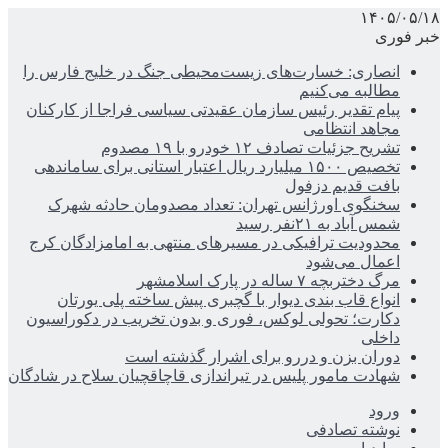
۱۴۰۵/۰۵/۱۸
خبر فوری
انصاری: خسارت‌های زیست‌محیطی جنگ در خلیج فارس را
مطالبه‌ می‌کنیم
پیام تقدیر رئیس سازمان عقیدتی سیاسی فراجا از کارکنان
مجاهد انتظامی
تشریح جزئیات تصادف ۱۲ خودرو با ۱۹ مصدوم
تخصیص ۱۵۰۰ میلیارد ریال اعتبار استانی برای ساماندهی
بافت قدیم دزفول
سخنگوی اورژانس تهران: تعداد مصدومان حادثه شهرک
شمس آباد به ۲۱نفر رسید
محدودیت ترافیکی در مسیرهای منتهی به امامزادگان کرج
اعمال می‌شود
مرگ دختربچه ۷ ساله در پارک اسلامشهر
انواع قاب بندی دیوار با گچبری پیش ساخته پلی یورتان
دکارت؛ تحولی لوکس، فوری و بدون تخریب در دکوراسیون
داخلی
دوران بزن و دررو برای اشرار گذشته است
شهادت مامور پلیس در تیراندازی قاچاقچیان سلاح در شادگان
ورود
نوشته تصادفی