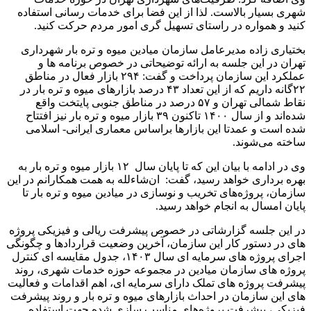
شهری بسیار بالاست. لذا از این فضا برای خدمات رسانی استفاده
کنید و همواره در راستای تسهیل گری امور مردم حرکت کنید.
بختیاری زاده مدیرعامل سازمان میادین میوه و تره بار شهرداری
تهران در این جلسه به ارائه توضیحاتی در خصوص برنامه ها و
عملکرد این سازمان پرداخت و گفت: ۲۹۴ بازار فعال در مناطق
۲۲گانه داریم که از این تعداد ۴۳ درصد بازارهای میوه و تره بار در
نقاط شمالی تهران و ۵۷ درصد در مناطق جنوبی پایتخت واقع
شده‌اند و از سال ۱۴۰۰ تاکنون ۳۹ بازار میوه و تره بار نیز افتتاح
شده است و عمدتا این بازارها براساس معماری ایرانی- اسلامی
ساخته می‌شوند.
وی در ادامه با بیان این که تا پایان سال ۱۲ بازار میوه و تره بار به
بهره برداری خواهد رسید، گفت: ان‌شاءلله به همت همکارانم در این
سازمان، پروژه‌های تخریب و نوسازی در میادین میوه و تره بار تا
پایان امسال به انجام خواهد رسید.
در این جلسه گزارشاتی در خصوص پیشرفت ریالی و فیزیکی پروژه
های در دستور کار این سازمان، آخرین وضعیت قراردادها و چگونگی
اجرای پروژه های سرمایه ای سال ۱۴۰۳، جدول مقایسه ای کنترل
پروژه های سازمان میادین در مجموعه حوزه خدمات شهری، روند
پیشرفت پروژه های تملک دارای سرمایه ای، اهم اقدامات و فعالیت
های این سازمان در احداث بازارهای میوه و تره بار و روند پیشرفت
فیزیکی، پیشرفت پروژه‌های مناسب سازی شده جهت استفاده