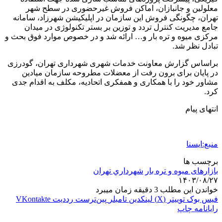
معلولین و جانبازان، اماکن فروش غیرحضوری در سطح شهر
تهران، چگونگی فروش این سازمان در اپلیکیشن شهرزاد، سامانه
جامع مدیریت کنترل تردد و توزین بر بستر تکنولوژی در میدان
مرکزی میوه و تره بار و… ارائه شد و در خصوص موارد فوق بحث و
تبادل نظر شد.
براساس گزارش معاونت خدمات شهری شهرداری تهران، گودرزی
در پایان برای برون رفت از معضلات مطروحه سازمان میادین
مشاور خود را با همکاری و همفکری اتحادیه، مکلف به اقدام جدی
کرد.
انتهای پیام
منبع:ایسنا
برچسب ها
بازارهای میوه و تره بار
شهرداري تهران
۱۴۰۳/۰۸/۲۷
خواندن این مطلب 3 دقیقه زمان میبرد
فیس بوک
توییتر (X)
لینکدین
‫تامبلر
‫پین‌ترست
‫رددیت
‫VKontakte
رایانامه
چاپ