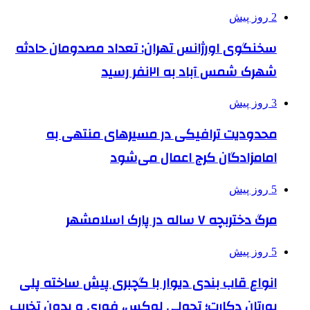
2 روز پیش
سخنگوی اورژانس تهران: تعداد مصدومان حادثه
شهرک شمس آباد به ۲۱نفر رسید
3 روز پیش
محدودیت ترافیکی در مسیرهای منتهی به
امامزادگان کرج اعمال می‌شود
5 روز پیش
مرگ دختربچه ۷ ساله در پارک اسلامشهر
5 روز پیش
انواع قاب بندی دیوار با گچبری پیش ساخته پلی
یورتان دکارت؛ تحولی لوکس، فوری و بدون تخریب