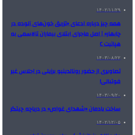
۱۴۰۲/۱۱/۲۹
همه چیز درباره ادعای «تزریق خون‌های آلوده در
چابهار» | اصل ماجرای ابتلای بیماران تالاسمی به
هپاتیت C
۱۴۰۳/۰۸/۲۲
تصاویری از حضور رونالدینیو برزیلی در اجلاس غیر
فوتبالی!
۱۴۰۳/۰۹/۲۰
ساخت یادمان «شهدای غواص» در دریاچه چیتگر
۱۴۰۲/۱۲/۰۵