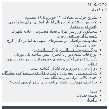
۱۴۰۵/۰۵/۱۶
خبر فوری
تشریح جزئیات تصادف ۱۲ خودرو با ۱۹ مصدوم
تخصیص ۱۵۰۰ میلیارد ریال اعتبار استانی برای ساماندهی
بافت قدیم دزفول
سخنگوی اورژانس تهران: تعداد مصدومان حادثه شهرک
شمس آباد به ۲۱نفر رسید
محدودیت ترافیکی در مسیرهای منتهی به امامزادگان کرج
اعمال می‌شود
مرگ دختربچه ۷ ساله در پارک اسلامشهر
انواع قاب بندی دیوار با گچبری پیش ساخته پلی یورتان
دکارت؛ تحولی لوکس، فوری و بدون تخریب در دکوراسیون
داخلی
دوران بزن و دررو برای اشرار گذشته است
شهادت مامور پلیس در تیراندازی قاچاقچیان سلاح در شادگان
احیای تالاب انزلی نیازمند نگاه ملی
چرا نجف مهم‌ترین نقطه برنامه‌ریزی سفر اربعین است؟
ورود
نوشته تصادفی
سایدبار