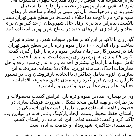
شود که نقش بسیار مهمی در تنظیم بازار دارد. لذا استقبال
شهروندان و درخواست آنان نیز مبنی بر ایجاد و ساخت بازارهای
میوه و تره بار با توجه به اختلاف قیمت‌ها در سطح شهر تهران بسیار
بالاست، بنابراین باید برای رفاه حال شهروندان از حداکثر توان برای
ایجاد و راه اندازی بازارهای جدید در سطح شهر تهران استفاده کنید.
گودرزی با تاکید بر این که براساس منویات شهردار محترم تهران
ساخت و راه اندازی ۱۰۰ بازار میوه و تره بار در سطح شهر تهران
باید در دستور کار سازمان میادین میوه و تره بار قرار گیرد، گفت:
اکنون ۳۹ میدان به بهره برداری رسیده است اما باید با جدیت و
تلاش مجدانه بازارهای بیشتری احداث و راه اندازی شود. رفع و حل
معارضات املاک، سامانه توزین، املاک بلااستفاده، سردخانه این
سازمان، لزوم تعامل حداکثری با اتحادیه بارفروشان و… در دستور
کار این سازمان قرار گیرد و زمانبندی دقیق مجموعه اقدامات،
فعالیت ها و پروژه ها نیز تهیه و تدوین و ارائه شود.
وی بر بهسازی میادین میوه و تره بار، افزایش کیفیت محصولات و
نیز طراحی و تهیه لباس متحدالشکل، ضرورت فرهنگ سازی در
خصوص کاهش استفاده شهروندان از کیسه های پلاستیکی در
راستای حفظ محیط زیست، ایجاد پارکینگ و نمازخانه در میادین و…
تاکید کرد و گفت: فلسفه تمامی این اقدامات در راستای کسب
رضایتمندی حداکثری شهروندان و خدمت به آنان است.
وی اضافه کرد: ظرفیت‌های شهرداری تهران در حوزه خدمات