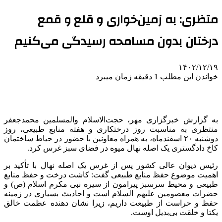
متظری: به زمین‌خواری و قلع و قمع
درختان بدون مسامحه رسیدگی می‌کنیم
۱۴۰۲/۱۲/۱۹
خواندن این مطلب 1 دقیقه زمان میبرد
به گزارش خبرگزاری مهر، حجت‌الاسلام والمسلمین محمدجعفر
منتظری به مناسبت روز درختکاری و هفته منابع طبیعی، روز
دوشنبه ۲۰ اسفندماه، به همراه معاونین با حضور در حیاط ساختمان
کاخ دادگستری یک اصله نهال میوه در فضای سبز غرس کرد.
رئیس دیوان عالی کشور پس از غرس یک اصله نهال با تأکید بر
اهمیت موضوع حفظ منابع طبیعی گفت: کاشت درخت و حفظ منابع
طبیعی و محیط سرسبز پیرامون از سیره نبی مکرم اسلام (
ص)
و
حضرات معصومین علیهم السلام است و احادیث بسیاری در زمینه
حفظ و حراست از طبیعت داریم، زیرا نشان دهنده عظمت خالق
یکتا و خلقت بی‌بدیل اوست.