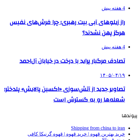
4 هفته پیش
راز زیلوهای آبی بیت رهبری؛ چرا فرش‌های نفیس
هرگز پهن نشدند؟
4 هفته پیش
تصادف مرگبار پراید با درخت در خیابان آل‌احمد
۱۴۰۵/۰۴/۱۹
تصاویر جدید از آتش‌سوزی «اکسین پالایش» پلدختر؛
شعله‌ها رو به گسترش است
پیوندها
Shipping from china to iran
خرید بهترین قهوه | خرید قهوه | قهوه گرنیکا کافی
صندوق طلا