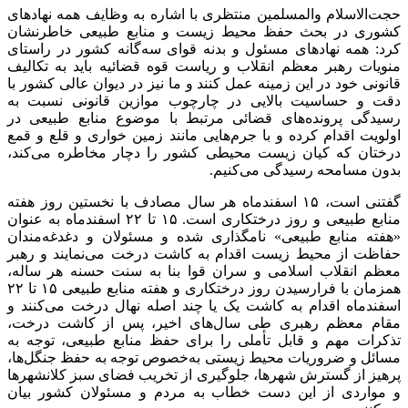
حجت‌الاسلام والمسلمین منتظری با اشاره به وظایف همه نهادهای
کشوری در بحث حفظ محیط زیست و منابع طبیعی خاطرنشان
کرد: همه نهادهای مسئول و بدنه قوای سه‌گانه کشور در راستای
منویات رهبر معظم انقلاب و ریاست قوه قضائیه باید به تکالیف
قانونی خود در این زمینه عمل کنند و ما نیز در دیوان عالی کشور با
دقت و حساسیت بالایی در چارچوب موازین قانونی نسبت به
رسیدگی پرونده‌های قضائی مرتبط با موضوع منابع طبیعی در
اولویت اقدام کرده و با جرم‌هایی مانند زمین خواری و
قلع
و
قمع
درختان که کیان زیست محیطی کشور را دچار مخاطره می‌کند،
بدون مسامحه رسیدگی می‌کنیم.
گفتنی است، ۱۵ اسفندماه هر سال مصادف با نخستین روز هفته
منابع طبیعی و روز درختکاری است. ۱۵ تا ۲۲ اسفندماه به عنوان
«هفته منابع طبیعی» نامگذاری شده و مسئولان و دغدغه‌مندان
حفاظت از محیط زیست اقدام به کاشت درخت می‌نمایند و رهبر
معظم انقلاب اسلامی و سران قوا بنا به سنت حسنه هر ساله،
همزمان با فرارسیدن روز درختکاری و هفته منابع طبیعی ۱۵ تا ۲۲
اسفندماه اقدام به کاشت یک یا چند اصله نهال درخت می‌کنند و
مقام معظم رهبری طی سال‌های اخیر، پس از کاشت درخت،
تذکرات مهم و قابل تأملی را برای حفظ منابع طبیعی، توجه به
مسائل و ضروریات محیط زیستی به‌خصوص توجه به حفظ جنگل‌ها،
پرهیز از گسترش شهرها، جلوگیری از تخریب فضای سبز کلانشهرها
و مواردی از این دست خطاب به مردم و مسئولان کشور بیان