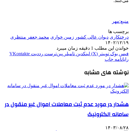
می‌کنند.
منبع:مهر
برچسب ها
درختکاری
دیوان عالی کشور
زمین خواری
محمد جعفر منتظری
۱۴۰۲/۱۲/۱۹
خواندن این مطلب 1 دقیقه زمان میبرد
فیس بوک
توییتر (X)
لینکدین
‫تامبلر
‫پین‌ترست
‫رددیت
‫VKontakte
رایانامه
چاپ
نوشته های مشابه
هشدار در مورد عدم ثبت معاملات اموال غیر منقول در
سامانه الکترونیک
۱۴۰۳/۰۸/۲۸