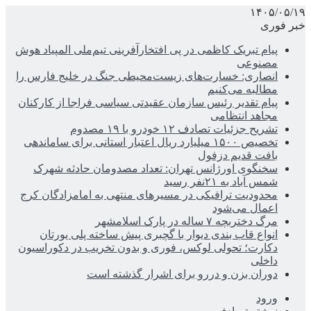
۱۴۰۵/۰۵/۱۹
خبر فوری
پیام تبریک کاظمی در پی افتخارآفرینی تیم‌ملی المپیاد هوش
مصنوعی
انصاری: خسارت‌های زیست‌محیطی جنگ در خلیج فارس را
مطالبه‌ می‌کنیم
پیام تقدیر رئیس سازمان عقیدتی سیاسی فراجا از کارکنان
مجاهد انتظامی
تشریح جزئیات تصادف ۱۲ خودرو با ۱۹ مصدوم
تخصیص ۱۵۰۰ میلیارد ریال اعتبار استانی برای ساماندهی
بافت قدیم دزفول
سخنگوی اورژانس تهران: تعداد مصدومان حادثه شهرک
شمس آباد به ۲۱نفر رسید
محدودیت ترافیکی در مسیرهای منتهی به امامزادگان کرج
اعمال می‌شود
مرگ دختربچه ۷ ساله در پارک اسلامشهر
انواع قاب بندی دیوار با گچبری پیش ساخته پلی یورتان
دکارت؛ تحولی لوکس، فوری و بدون تخریب در دکوراسیون
داخلی
دوران بزن و دررو برای اشرار گذشته است
ورود