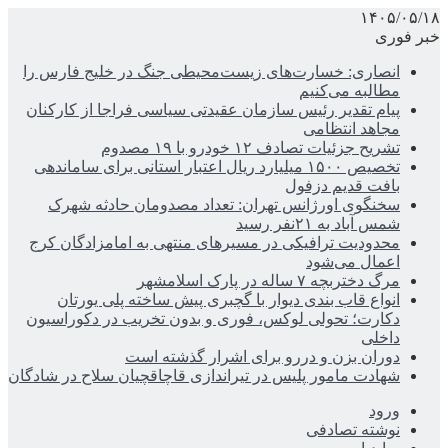
۱۴۰۵/۰۵/۱۸
خبر فوری
انصاری: خسارت‌های زیست‌محیطی جنگ در خلیج فارس را
مطالبه‌ می‌کنیم
پیام تقدیر رئیس سازمان عقیدتی سیاسی فراجا از کارکنان
مجاهد انتظامی
تشریح جزئیات تصادف ۱۲ خودرو با ۱۹ مصدوم
تخصیص ۱۵۰۰ میلیارد ریال اعتبار استانی برای ساماندهی
بافت قدیم دزفول
سخنگوی اورژانس تهران: تعداد مصدومان حادثه شهرک
شمس آباد به ۲۱نفر رسید
محدودیت ترافیکی در مسیرهای منتهی به امامزادگان کرج
اعمال می‌شود
مرگ دختربچه ۷ ساله در پارک اسلامشهر
انواع قاب بندی دیوار با گچبری پیش ساخته پلی یورتان
دکارت؛ تحولی لوکس، فوری و بدون تخریب در دکوراسیون
داخلی
دوران بزن و دررو برای اشرار گذشته است
شهادت مامور پلیس در تیراندازی قاچاقچیان سلاح در شادگان
ورود
نوشته تصادفی