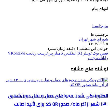
انتهای پیام
منبع:ایسنا
برچسب ها
شوراي شهر تهران
۱۴۰۳/۰۹/۰۵
خواندن این مطلب 1 دقیقه زمان میبرد
فیس بوک
توییتر (X)
لینکدین
‫تامبلر
‫پین‌ترست
‫رددیت
‫VKontakte
رایانامه
چاپ
نوشته های مشابه
الکترونیکی شدن مجوزهای حمل و نقل درون‌شهری
۱۳۰۰ شهر از آذر ماه/ صدور QR کد برای تأیید اصالت