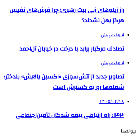
راز زیلوهای آبی بیت رهبری؛ چرا فرش‌های نفیس
هرگز پهن نشدند؟
4 هفته پیش
تصادف مرگبار پراید با درخت در خیابان آل‌احمد
4 هفته پیش
تصاویر جدید از آتش‌سوزی «اکسین پالایش» پلدختر؛
شعله‌ها رو به گسترش است
۱۴۰۵/۰۴/۱۸
۱۴۲۰؛ راه ارتباطی بیمه شدگان تأمین‌اجتماعی
پیوندها