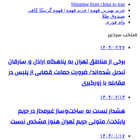
Shipping from china to iran
خرید بهترین قهوه | خرید قهوه | قهوه گرنیکا کافی
صندوق طلا
وام فوری
منتخب سردبیر
۱۴۰۴/۰۲/۲۷
برخی از مناطق تهران به پناهگاه اراذل و سارقان
تبدیل شده‌اند/ ضرورت حمایت قضایی از پلیس در
مقابله با زورگیری
۱۴۰۴/۰۲/۱۳
هشدار نسبت به ساخت‌وساز غیرمجاز در حریم
پایتخت/ متولی حریم تهران هنوز مشخص نیست
۱۴۰۴/۰۱/۱۷