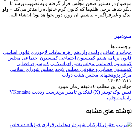
موضوع در دستور صحن مجلس قرار گرفته و به تصویب برسد تا
دیگر شاهد برخی ظلم‌ها که کانون گرم خانواده را متأثر می‌کند – ولو
اندک و غیرفراگیر – نباشیم. آن روز، دور نخوا هد بود؛ ان‌شاء الله.
منبع:مهر
برچسب ها
حجاب و عفاف
دولت دوازدهم
زهره سادات لاجوردی
قانون اساسی
قانون برنامه هفتم
کمیسیون اجتماعی
کمیسیون اجتماعی مجلس
کمیسیون اجتماعی مجلس شورای اسلامی
کمیسیون قضایی
کمیسیون قضایی و حقوقی مجلس
لایحه
مجلس شورای اسلامی
مرکز پژوهشهای مجلس
هیئت دولت
۱۴۰۴/۰۲/۱۱
خواندن این مطلب 6 دقیقه زمان میبرد
فیس بوک
توییتر (X)
لینکدین
‫تامبلر
‫پین‌ترست
‫رددیت
‫VKontakte
رایانامه
چاپ
نوشته های مشابه