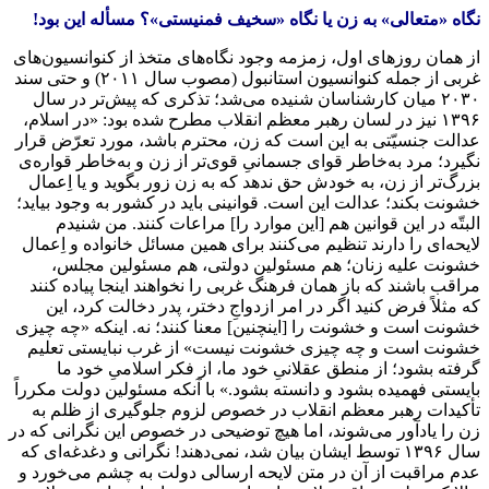
نگاه «متعالی» به زن یا نگاه «سخیف فمنیستی»؟ مسأله این بود!
از همان روزهای اول، زمزمه وجود نگاه‌های متخذ از کنوانسیون‌های
غربی از جمله کنوانسیون استانبول (مصوب سال ۲۰۱۱) و حتی سند
۲۰۳۰ میان کارشناسان شنیده می‌شد؛ تذکری که پیش‌تر در سال
۱۳۹۶ نیز در لسان رهبر معظم انقلاب مطرح شده بود: «در اسلام،
عدالت جنسیّتی به این است که زن، محترم باشد، مورد تعرّض قرار
نگیرد؛ مرد به‌خاطر قوای جسمانیِ قوی‌تر از زن و به‌خاطر قواره‌ی
بزرگ‌تر از زن، به خودش حق ندهد که به زن زور بگوید و یا اِعمال
خشونت بکند؛ عدالت این است. قوانینی باید در کشور به وجود بیاید؛
البتّه در این قوانین هم [این موارد را] مراعات کنند. من شنیدم
لایحه‌ای را دارند تنظیم می‌کنند برای همین مسائل خانواده و اِعمال
خشونت علیه زنان؛ هم مسئولین دولتی، هم مسئولین مجلس،
مراقب باشند که باز همان فرهنگ غربی را نخواهند اینجا پیاده کنند
که مثلاً فرض کنید اگر در امر ازدواجِ دختر، پدر دخالت کرد، این
خشونت است و خشونت را [اینچنین] معنا کنند؛ نه. اینکه «چه چیزی
خشونت است و چه چیزی خشونت نیست» از غرب نبایستی تعلیم
گرفته بشود؛ از منطق عقلانیِ خود ما، از فکر اسلامیِ خود ما
بایستی فهمیده بشود و دانسته بشود.» با آنکه مسئولین دولت مکرراً
تأکیدات رهبر معظم انقلاب در خصوص لزوم جلوگیری از ظلم به
زن را یادآور می‌شوند، اما هیچ توضیحی در خصوص این نگرانی که در
سال ۱۳۹۶ توسط ایشان بیان شد، نمی‌دهند! نگرانی و دغدغه‌ای که
عدم مراقبت از آن در متن لایحه ارسالی دولت به چشم می‌خورد و