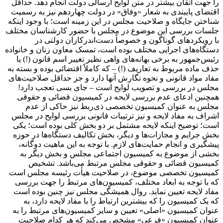
را جهت اتقان بیشتر در متن لوایح ارسالی دولت انجام دهد. حداقل
اقتضای پایبندی به شعار «وفاق» در دولت چهاردهم نیز به رسمیت
شناختن جایگاه و صلاحیت مجلس در این زمینه است؛ با وجود اینکه
جلسات بررسی این موضوع در مجلس با حضور کارشناسان مختلف
با رویکردهای گوناگون و خصوصاً دست‌اندرکاران دولتی در
دستگاه‌های اجرایی مختلف بوده است، تمسک معاون زنان و خانواده
رئیس‌جمهور به برخی بهانه‌های واهی نظیر تغییر اسم قانون (!) یا
حذف ماده مربوط به تعاریف (!) – که کاملاً اقتضائی بوده و بسته به
مفاد مواد قانونی و نحوه نگارش آنها دارد و جز حداقل صلاحیت‌های
مجلس در بررسی و تصویب لوایح است – جای بسی تعجب دارد!
همچنین ادعای عدم بررسی لایحه در کمیسیون قضائی و حقوقی
مجلس به عنوان کمیسیون تخصصی ذی‌ربط نیز حاکی از عدم
اشراف به مفاد لایحه و نیز ترتیبات قانونی بررسی لوایح در مجلس
است؛ توضیح اینکه لایحه مشتمل بر دو بخش کلی بوده است؛ یکی
بخش جرایم و مجازات‌ها و دیگر، بخش تکالیف دستگاه‌ها در حوزه
پیشگیری و انجام حمایت‌های لازم. با توجه به این ماهیت دوگانه،
بخشی از موضوع به کمیسیون اجتماعی مجلس و بخش دیگر به
کمیسیون قضائی و حقوقی مجلس مرتبط می‌باشد. تشخیص
کمیسیون تخصصی موضوع، در صلاحیت هیأت رئیسه مجلس است
که با توجه به ابعاد مختلف، کمیسیون‌های مرتبط را جهت بررسی
مفاد لایحه تعیین نماید. روال همیشگی مجلس نیز چنین بوده است
که یک کمیسیون را که بیشترین ارتباط را با مفاد لایحه دارد، به
عنوان کمیسیون «اصلی» تعیین و سایر کمیسیون‌های مرتبط را به
عنوان کمیسیون «فرعی» مشخص می‌کند که هر کدام صلاحیت