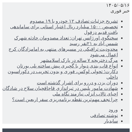
۱۴۰۵/۰۵/۱۶
خبر فوری
تشریح جزئیات تصادف ۱۲ خودرو با ۱۹ مصدوم
تخصیص ۱۵۰۰ میلیارد ریال اعتبار استانی برای ساماندهی
بافت قدیم دزفول
سخنگوی اورژانس تهران: تعداد مصدومان حادثه شهرک
شمس آباد به ۲۱نفر رسید
محدودیت ترافیکی در مسیرهای منتهی به امامزادگان کرج
اعمال می‌شود
مرگ دختربچه ۷ ساله در پارک اسلامشهر
انواع قاب بندی دیوار با گچبری پیش ساخته پلی یورتان
دکارت؛ تحولی لوکس، فوری و بدون تخریب در دکوراسیون
داخلی
دوران بزن و دررو برای اشرار گذشته است
شهادت مامور پلیس در تیراندازی قاچاقچیان سلاح در شادگان
احیای تالاب انزلی نیازمند نگاه ملی
چرا نجف مهم‌ترین نقطه برنامه‌ریزی سفر اربعین است؟
ورود
نوشته تصادفی
سایدبار