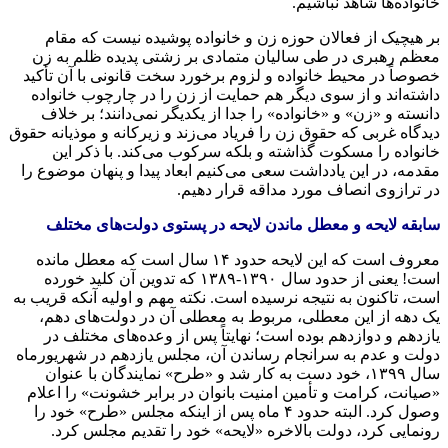
خانواده‌ها شاهد نباشیم.
بر هیچیک از فعالان حوزه زن و خانواده پوشیده نیست که مقام
معظم رهبری در طی سالیان متمادی بر زشتی پدیده ظلم به زن
خصوصاً در محیط خانواده و لزوم برخورد سخت قانونی با آن تأکید
داشته‌اند و از سوی دیگر هم حمایت از زن را در چارچوب خانواده
دانسته و «زن» و «خانواده» را جدا از یکدیگر نمی‌دانند؛ بر خلاف
دیدگاه غربی که حقوق زن را فریاد می‌زند و زیرکانه و موذیانه حقوق
خانواده را مسکوت گذاشته و بلکه سرکوب می‌کند. با ذکر این
مقدمه، در این یادداشت سعی می‌کنیم ابعاد پیدا و پنهان موضوع را
در ترازوی انصاف مورد مداقه قرار دهیم.
سابقه لایحه و معطل ماندن لایحه در پستوی دولت‌های مختلف
معروف است که این لایحه حدود ۱۴ سال است که معطل مانده
است! یعنی از حدود سال ۱۳۹۰-۱۳۸۹ که تدوین آن کلید خورده
است، تاکنون به نتیجه نرسیده است. نکته مهم و اولیه آنکه قریب به
یک دهه از این معطلی، مربوط به معطلی آن در دولت‌های دهم،
یازدهم و دوازدهم بوده است؛ نهایتاً پس از وعده‌های مختلف در
دولت و عدم به سرانجام رساندن آن، مجلس یازدهم در شهریورماه
سال ۱۳۹۹، خود دست به کار شد و «طرح» نمایندگان با عنوان
«صیانت، کرامت و تأمین امنیت بانوان در برابر خشونت» را اعلام
وصول کرد. البته حدود ۴ ماه پس از اینکه مجلس «طرح» خود را
رونمایی کرد، دولت بالاخره «لایحه» خود را تقدیم مجلس کرد.