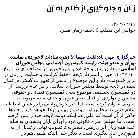
زنان و جلوگیری از ظلم به زن
۱۴۰۴/۰۲/۱۱
خواندن این مطلب 6 دقیقه زمان میبرد
خبرگزاری مهر، یادداشت مهمان؛
زهره سادات لاجوردی، نماینده
تهران و عضو هیئت رئیسه کمیسیون اجتماعی مجلس شورای
اسلامی:
معاون زنان و خانواده رئیس جمهور در مصاحبه‌ای در تاریخ
۱۴۰۴/۲/۱۰ خبر از استرداد لایحه «حفظ کرامت و حمایت از زنان در
برابر خشونت» داد و این موضوع را ناشی از تغییرات گسترده اِعمال
شده در لایحه توسط مجلس شورای اسلامی و نیز عدم بررسی آن
در کمیسیون تخصصی موضوع یعنی کمیسیون قضائی و حقوقی
مجلس و مواردی از قبیل تغییر عنوان و حذف ماده مربوط به
تعاریف عنوان کرده است. اما خبر خوش پایانی را در همین ابتدا باید
اعلام کنیم که مجلس این موضوع مهم را رها نخواهد کرد و خبرها
حاکی از آن است که علی‌رغم اینکه دولت لایحه خود را پس گرفته
است، اما مجلس طرح قانونی خود را برای پایان بخشیدن به ظلم
علیه همه زنان ایران‌زمین، مصرانه تا تصویب نهایی و تبدیل آن به
قانون در حال پیگیری است تا دیگر حتی اندک ظلمی هم در