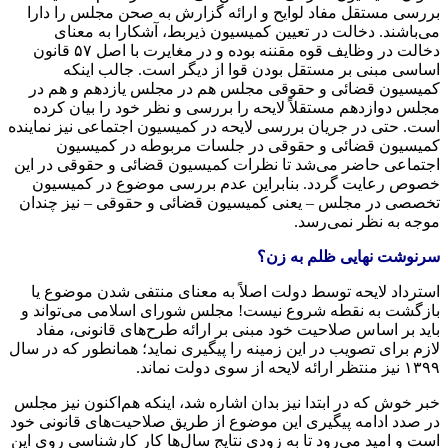
بررسی مستقل مفاد لوایح و ارائه گزارش به صحن مجلس را دارا
می‌باشند. دخالت در تعیین کمیسیون ذیربط، آشکارا به معنای
دخالت در وظایف قوه مقننه بوده و در مغایرت با اصل ۵۷ قانون
اساسی مبنی بر مستقل بودن قوا از دیگر است. جالب اینکه
کمیسیون قضائی و حقوقی مجلس هم در مجلس یازدهم و هم در
مجلس دوازدهم مستقلاً لایحه را بررسی و نظر خود را بیان کرده
است. حتی در جریان بررسی لایحه در کمیسیون اجتماعی نیز نماینده
کمیسیون قضائی و حقوقی در جلسات مربوطه در کمیسیون
اجتماعی حاضر می‌شد تا نظرات کمیسیون قضائی و حقوقی در این
خصوص رعایت گردد. بنابراین عدم بررسی موضوع در کمیسیون
تخصصی در مجلس – یعنی کمیسیون قضائی و حقوقی – نیز چندان
موجه به نظر نمی‌رسد.
سرنوشت نهایی ظلم به زن؟
استرداد لایحه توسط دولت اصلاً به معنای منتفی شدن موضوع یا
بازگشت به نقطه شروع نیست! مجلس شورای اسلامی می‌تواند و
باید بر اساس صلاحیت خود مبنی بر ارائه طرح‌های قانونی، مفاد
لازم برای تصویب در این زمینه را پیگیری نماید؛ همانطور که در سال
۱۳۹۹ نیز منتظر ارائه لایحه از سوی دولت نماند.
خبر خوش که در ابتدا نیز بدان اشاره شد، اینکه هم‌اکنون نیز مجلس
در صدد ادامه پیگیری این موضوع از طریق صلاحیت‌های قانونی خود
است و امید می‌رود تا به زودی نتایج سال‌ها کار کارشناسی روی این