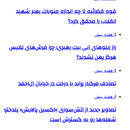
قوه قضائیه تا چه اندازه منویات رهبر شهید
انقلاب را محقق کرد؟
4 هفته پیش
راز زیلوهای آبی بیت رهبری؛ چرا فرش‌های نفیس
هرگز پهن نشدند؟
4 هفته پیش
تصادف مرگبار پراید با درخت در خیابان آل‌احمد
4 هفته پیش
تصاویر جدید از آتش‌سوزی «اکسین پالایش» پلدختر؛
شعله‌ها رو به گسترش است