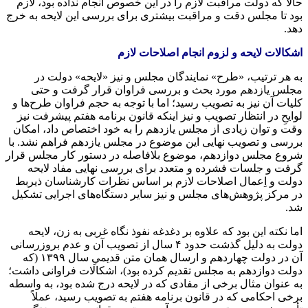
حالا که دولت مراقبت لازم را در این خصوص انجام نداده بود، لازم
بود تا مجلس دقت و مراقبت بیشتری برای بررسی این لایحه به خرج
دهد.
اشکالات لایحه و لزوم انجام اصلاحات لازم
به هر ترتیب، «طرح» نمایندگان مجلس و نیز «لایحه» دولت در
مجلس یازدهم مورد بحث و بررسی فراوان قرار گرفت و حتی
کلیات آن نیز به تصویب رسید؛ اما با توجه به حجم فراوان طرح‌ها و
لوایحِ در انتظار تصویب و نیز اینکه قانون برنامه هفتم پیشرفت نیز
وقت و توان زیادی از مجلس یازدهم را به خود اختصاص داد، امکان
بررسی و تصویب نهایی این موضوع در مجلس یازدهم فراهم نشد. با
شروع مجلس دوازدهم، موضوع بلافاصله در دستور کار مجلس قرار
گرفت و جلسات فشرده و متعدد برای بررسی نهایی مفاد لایحه
دولت و اِعمال اصلاحات لازم بر اساس نظرات کارشناسان ذیربط
در مرکز پژوهش‌های مجلس و نیز سایر دستگاه‌های اجرایی تشکیل
شد.
اما نکته این بود که علاوه بر دغدغه نفوذ نگاه غربی به زن، لایحه
دولت به دلیل گذشت حدود ۴ سال از تصویب آن و عدم بروزرسانی
آن در دولت چهاردهم و ارسال همان متن قدیمیِ سال ۱۳۹۹ (که
دولت دوازدهم به مجلس تقدیم کرده بود)، اشکالات فراوانی داشت؛
به عنوان مثال برخی از مفادی که در لایحه درج شده بود، به واسطه
برخی احکامی که در قانون برنامه هفتم به تصویب رسید، عملاً