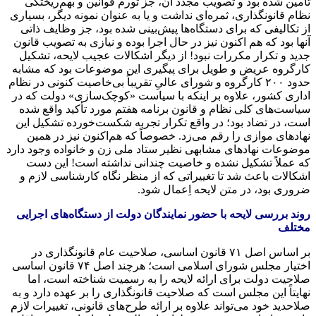
تأمین شده بود و تصویب مجدد آن، جز تورم قوانین و بهم‌ریختگی
نظام قانونگذاری، ثمره‌ای نداشت و یا به عنوان نمونه دیگر، بسیاری
از تکالیفی که برای دستگاه‌ها پیش‌بینی شده بود، جز وظایف ذاتی
آنها بود که هم اکنون نیز در حال اجرا بوده و نیازی به تصویب قانون
جدید و تکرار مکررات نبود! از دیگر اشکالات عجیب لایحه، تشکیل
کارگروه عریض و طویل برای پیگیری این موضوعات بود که مشابه
حدود ۲۰۰ کارگروه و شورای عالیِ تقریباً بی‌خاصیت کنونی در نظام
اداری کشور، علاوه بر اینکه با سیاست «کوچک‌سازی» دولت که در
سیاست‌های کلی نظام و قانون برنامه هفتم مورد تأکید واقع شده
است، در تضاد بود؛ در واقع تکرار تجربه شکست‌خورده تشکیل این
نهادهای موازی را رقم می‌زد. خصوصاً که هم‌اکنون نیز در همین
موضوعات نهادهای مشابهی نظیر ستاد ملی زن و خانواده وجود دارد
که عملاً تشکیل نشده و خاصیت چندانی نداشته است! این دست
اشکالات باعث شد تا تغییراتی که از منظر نگاه کارشناسی لازم و
ضروری بود، در متن لایحه اِعمال شود.
روند بررسی لایحه با حضور نمایندگان دولت از دستگاه‌های اجرایی
مختلف
بر اساس اصل ۷۱ قانون اساسی، صلاحیت عام قانونگذاری در
اختیار مجلس شورای اسلامی است؛ هرچند اصل ۷۴ قانون اساسی
صلاحیت دولت برای ارائه لایحه را به رسمیت شناخته است، اما
نهایتاً این مجلس است که صلاحیت قانونگذاری را بر عهده دارد و به
صلاحدید خود می‌تواند علاوه بر ارائه طرح‌های قانونی، تغییرات لازم