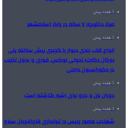
1 هفته پیش
مرگ دختربچه ۷ ساله در پارک اسلامشهر
1 هفته پیش
انواع قاب بندی دیوار با گچبری پیش ساخته پلی
یورتان دکارت؛ تحولی لوکس، فوری و بدون تخریب
در دکوراسیون داخلی
1 هفته پیش
دوران بزن و دررو برای اشرار گذشته است
1 هفته پیش
شهادت مامور پلیس در تیراندازی قاچاقچیان سلاح