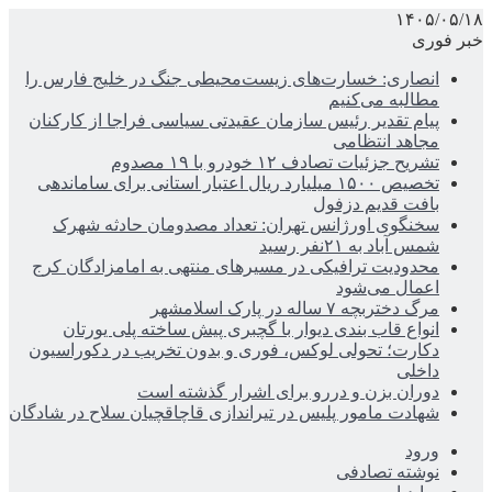
۱۴۰۵/۰۵/۱۸
خبر فوری
انصاری: خسارت‌های زیست‌محیطی جنگ در خلیج فارس را
مطالبه‌ می‌کنیم
پیام تقدیر رئیس سازمان عقیدتی سیاسی فراجا از کارکنان
مجاهد انتظامی
تشریح جزئیات تصادف ۱۲ خودرو با ۱۹ مصدوم
تخصیص ۱۵۰۰ میلیارد ریال اعتبار استانی برای ساماندهی
بافت قدیم دزفول
سخنگوی اورژانس تهران: تعداد مصدومان حادثه شهرک
شمس آباد به ۲۱نفر رسید
محدودیت ترافیکی در مسیرهای منتهی به امامزادگان کرج
اعمال می‌شود
مرگ دختربچه ۷ ساله در پارک اسلامشهر
انواع قاب بندی دیوار با گچبری پیش ساخته پلی یورتان
دکارت؛ تحولی لوکس، فوری و بدون تخریب در دکوراسیون
داخلی
دوران بزن و دررو برای اشرار گذشته است
شهادت مامور پلیس در تیراندازی قاچاقچیان سلاح در شادگان
ورود
نوشته تصادفی