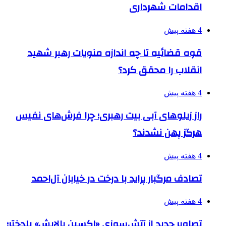
اقدامات شهرداری
4 هفته پیش
قوه قضائیه تا چه اندازه منویات رهبر شهید
انقلاب را محقق کرد؟
4 هفته پیش
راز زیلوهای آبی بیت رهبری؛ چرا فرش‌های نفیس
هرگز پهن نشدند؟
4 هفته پیش
تصادف مرگبار پراید با درخت در خیابان آل‌احمد
4 هفته پیش
تصاویر جدید از آتش‌سوزی «اکسین پالایش» پلدختر؛