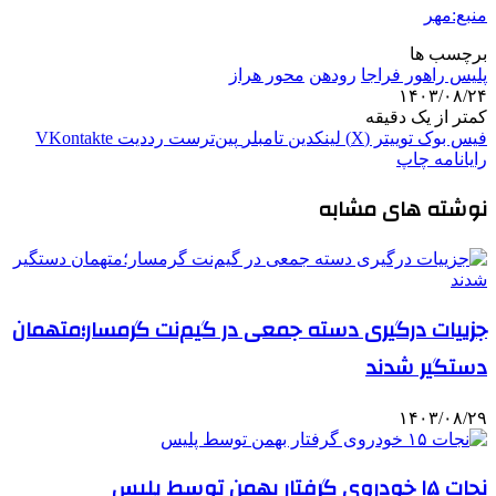
منبع:مهر
برچسب ها
پلیس راهور فراجا
رودهن
محور هراز
۱۴۰۳/۰۸/۲۴
کمتر از یک دقیقه
فیس بوک
توییتر (X)
لینکدین
‫تامبلر
‫پین‌ترست
‫رددیت
‫VKontakte
رایانامه
چاپ
نوشته های مشابه
جزییات درگیری دسته جمعی در گیم‌نت گرمسار؛متهمان
دستگیر شدند
۱۴۰۳/۰۸/۲۹
نجات ۱۵ خودروی گرفتار بهمن توسط پلیس