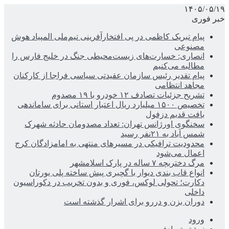
۱۴۰۵/۰۵/۱۹
خبر فوری
پیام تبریک کاظمی در پی افتخارآفرینی تیم‌ملی المپیاد هوش
مصنوعی
انصاری: خسارت‌های زیست‌محیطی جنگ در خلیج فارس را
مطالبه‌ می‌کنیم
پیام تقدیر رئیس سازمان عقیدتی سیاسی فراجا از کارکنان
مجاهد انتظامی
تشریح جزئیات تصادف ۱۲ خودرو با ۱۹ مصدوم
تخصیص ۱۵۰۰ میلیارد ریال اعتبار استانی برای ساماندهی
بافت قدیم دزفول
سخنگوی اورژانس تهران: تعداد مصدومان حادثه شهرک
شمس آباد به ۲۱نفر رسید
محدودیت ترافیکی در مسیرهای منتهی به امامزادگان کرج
اعمال می‌شود
مرگ دختربچه ۷ ساله در پارک اسلامشهر
انواع قاب بندی دیوار با گچبری پیش ساخته پلی یورتان
دکارت؛ تحولی لوکس، فوری و بدون تخریب در دکوراسیون
داخلی
دوران بزن و دررو برای اشرار گذشته است
ورود