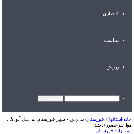
اقتصادی
سیاست
ورزش
جستجو برای
خانه
/
استانها > خوزستان
/
مدارس ۶ شهر خوزستان به دلیل آلودگی
هوا غیرحضوری شد
استانها > خوزستان