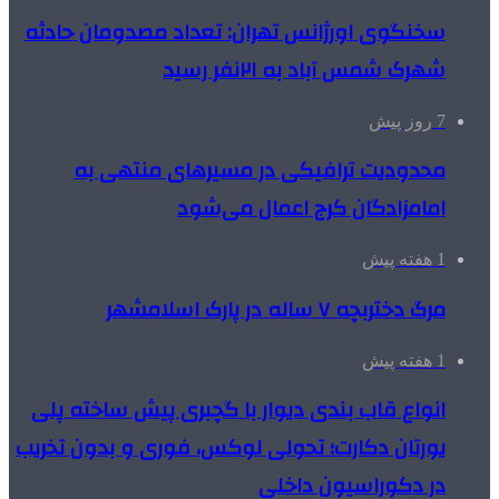
سخنگوی اورژانس تهران: تعداد مصدومان حادثه
شهرک شمس آباد به ۲۱نفر رسید
7 روز پیش
محدودیت ترافیکی در مسیرهای منتهی به
امامزادگان کرج اعمال می‌شود
1 هفته پیش
مرگ دختربچه ۷ ساله در پارک اسلامشهر
1 هفته پیش
انواع قاب بندی دیوار با گچبری پیش ساخته پلی
یورتان دکارت؛ تحولی لوکس، فوری و بدون تخریب
در دکوراسیون داخلی