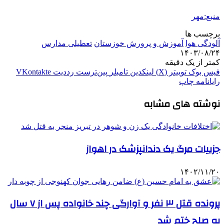
منبع:مهر
برچسب ها
آلودگی هوا
آموزش و پرورش خوزستان
تعطیلی مدارس
۱۴۰۳/۰۸/۲۴
کمتر از یک دقیقه
فیس بوک
توییتر (X)
لینکدین
‫تامبلر
‫پین‌ترست
‫رددیت
‫VKontakte
رایانامه
چاپ
نوشته های مشابه
جزییات مرگ یک دندانپزشک در اهواز
۱۴۰۲/۱۱/۲۰
پرونده قتل ۳ نفر و آوارگی چند خانواده پس از ۷ سال
به صلح ختم شد