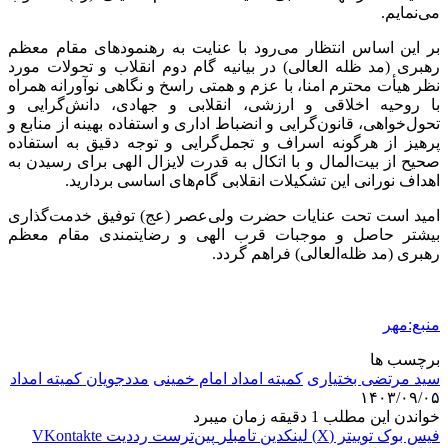
می‌نمایم.
بر این اساس انتظار می‌رود با عنایت به رهنمودهای مقام معظم
رهبری (مد
ظله
العالی
) در بیانیه گام دوم انقلاب و تحولات مورد
نظر هیأت محترم امنا، با عزم و همتی راسخ و نگاهی نوآورانه همراه
با روحیه اخلاقی و ارزشی، انقلابی و جهادی، دانش‌گرایی و
تحول‌خواهی، قانون‌گرایی و انضباط اداری و استفاده بهینه از منابع و
پرهیز از هرگونه اسراف و تجمل‌گرایی و توجه دقیق به استفاده
صحیح از بیت‌المال و با
اتکال
به قدرت لایزال الهی برای رسیدن به
اهداف نورانی این تشکیلات انقلابی گام‌های اساسی بردارید.
امید است تحت عنایات حضرت ولی‌عصر (
عج
) توفیق خدمت‌گذاری
بیشتر حاصل و موجبات قرب الهی و رضایتمندی مقام معظم
رهبری (مد
ظله‌العالی
) فراهم گردد.
منبع:مهر
برچسب ها
سید مرتضی بختیاری
کمیته امداد امام خمینی
مددجویان کمیته امداد
۱۴۰۳/۰۹/۰۵
خواندن این مطلب 1 دقیقه زمان میبرد
فیس بوک
توییتر (X)
لینکدین
‫تامبلر
‫پین‌ترست
‫رددیت
‫VKontakte