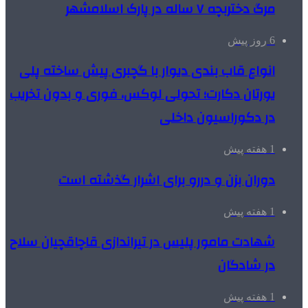
مرگ دختربچه ۷ ساله در پارک اسلامشهر
6 روز پیش
انواع قاب بندی دیوار با گچبری پیش ساخته پلی
یورتان دکارت؛ تحولی لوکس، فوری و بدون تخریب
در دکوراسیون داخلی
1 هفته پیش
دوران بزن و دررو برای اشرار گذشته است
1 هفته پیش
شهادت مامور پلیس در تیراندازی قاچاقچیان سلاح
در شادگان
1 هفته پیش