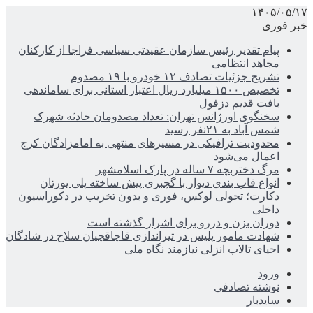
۱۴۰۵/۰۵/۱۷
خبر فوری
پیام تقدیر رئیس سازمان عقیدتی سیاسی فراجا از کارکنان
مجاهد انتظامی
تشریح جزئیات تصادف ۱۲ خودرو با ۱۹ مصدوم
تخصیص ۱۵۰۰ میلیارد ریال اعتبار استانی برای ساماندهی
بافت قدیم دزفول
سخنگوی اورژانس تهران: تعداد مصدومان حادثه شهرک
شمس آباد به ۲۱نفر رسید
محدودیت ترافیکی در مسیرهای منتهی به امامزادگان کرج
اعمال می‌شود
مرگ دختربچه ۷ ساله در پارک اسلامشهر
انواع قاب بندی دیوار با گچبری پیش ساخته پلی یورتان
دکارت؛ تحولی لوکس، فوری و بدون تخریب در دکوراسیون
داخلی
دوران بزن و دررو برای اشرار گذشته است
شهادت مامور پلیس در تیراندازی قاچاقچیان سلاح در شادگان
احیای تالاب انزلی نیازمند نگاه ملی
ورود
نوشته تصادفی
سایدبار