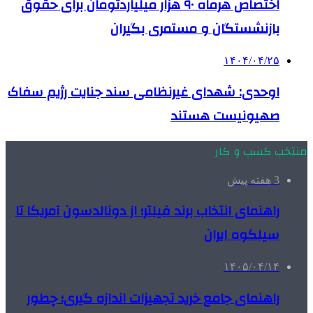
اختصاص هرماه ۹۰ هزار میلیاردتومان برای حقوق
بازنشستگان و مستمری بگیران
۱۴۰۴/۰۴/۲۵
اوحدی: شهدای غیرنظامی سند جنایت رژیم سفاک
صهیونیست هستند
منتخب کسب و کار
3 هفته پیش
راهنمای انتخاب برند فیلتر؛ از دونالدسون آمریکا تا
سیلکوه ایران
۱۴۰۵/۰۴/۱۴
راهنمای جامع خرید تجهیزات اندازه گیری؛ چطور