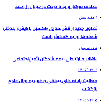
تصادف مرگبار پراید با درخت در خیابان آل‌احمد
4 هفته پیش
تصاویر جدید از آتش‌سوزی «اکسین پالایش» پلدختر؛
شعله‌ها رو به گسترش است
4 هفته پیش
۱۴۲۰؛ راه ارتباطی بیمه شدگان تأمین‌اجتماعی
۱۴۰۵/۰۴/۱۶
فعالیت پایانه های بیهقی و غرب به روال عادی
بازگشت
۱۴۰۵/۰۴/۱۵