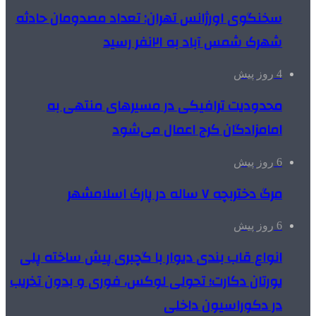
سخنگوی اورژانس تهران: تعداد مصدومان حادثه
شهرک شمس آباد به ۲۱نفر رسید
4 روز پیش
محدودیت ترافیکی در مسیرهای منتهی به
امامزادگان کرج اعمال می‌شود
6 روز پیش
مرگ دختربچه ۷ ساله در پارک اسلامشهر
6 روز پیش
انواع قاب بندی دیوار با گچبری پیش ساخته پلی
یورتان دکارت؛ تحولی لوکس، فوری و بدون تخریب
در دکوراسیون داخلی