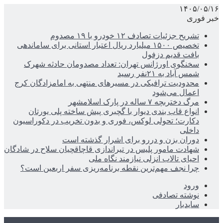
۱۴۰۵/۰۵/۱۶
خبر فوری
تشریح جزئیات تصادف ۱۲ خودرو با ۱۹ مصدوم
تخصیص ۱۵۰۰ میلیارد ریال اعتبار استانی برای ساماندهی
بافت قدیم دزفول
سخنگوی اورژانس تهران: تعداد مصدومان حادثه شهرک
شمس آباد به ۲۱نفر رسید
محدودیت ترافیکی در مسیرهای منتهی به امامزادگان کرج
اعمال می‌شود
مرگ دختربچه ۷ ساله در پارک اسلامشهر
انواع قاب بندی دیوار با گچبری پیش ساخته پلی یورتان
دکارت؛ تحولی لوکس، فوری و بدون تخریب در دکوراسیون
داخلی
دوران بزن و دررو برای اشرار گذشته است
شهادت مامور پلیس در تیراندازی قاچاقچیان سلاح در شادگان
احیای تالاب انزلی نیازمند نگاه ملی
چرا نجف مهم‌ترین نقطه برنامه‌ریزی سفر اربعین است؟
ورود
نوشته تصادفی
سایدبار