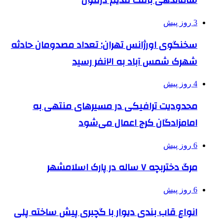
ساماندهی بافت قدیم دزفول
3 روز پیش
سخنگوی اورژانس تهران: تعداد مصدومان حادثه
شهرک شمس آباد به ۲۱نفر رسید
4 روز پیش
محدودیت ترافیکی در مسیرهای منتهی به
امامزادگان کرج اعمال می‌شود
6 روز پیش
مرگ دختربچه ۷ ساله در پارک اسلامشهر
6 روز پیش
انواع قاب بندی دیوار با گچبری پیش ساخته پلی