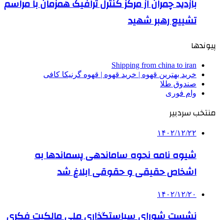
بازدید چمران از مرکز کنترل ترافیک همزمان با مراسم
تشییع رهبر شهید
پیوندها
Shipping from china to iran
خرید بهترین قهوه | خرید قهوه | قهوه گرنیکا کافی
صندوق طلا
وام فوری
منتخب سردبیر
۱۴۰۲/۱۲/۲۲
شیوه نامه نحوه ساماندهی پسماندها به
اشخاص حقیقی و حقوقی ابلاغ شد
۱۴۰۲/۱۲/۲۰
نشست شورای سیاستگذاری ملی مالکیت فکری