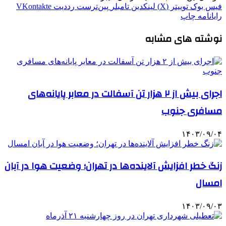
فیس بوک
توییتر (X)
لینکدین
‫تامبلر
‫پین‌ترست
‫رددیت
‫VKontakte
رایانامه
چاپ
نوشته های مشابه
اجرای بیش از ۲ هزار تن آسفالت در معابر پایانه‌های
مسافری جنوب
۱۴۰۳/۰۹/۰۴
زنگ خطر افزایش آلاینده‌ها در تهران؛ وضعیت هوا در آبان
امسال
۱۴۰۳/۰۹/۰۳