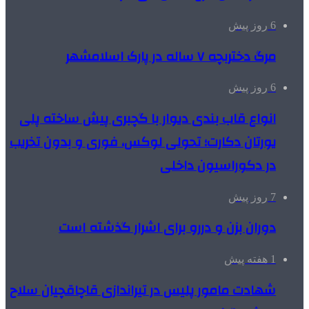
6 روز پیش
مرگ دختربچه ۷ ساله در پارک اسلامشهر
6 روز پیش
انواع قاب بندی دیوار با گچبری پیش ساخته پلی
یورتان دکارت؛ تحولی لوکس، فوری و بدون تخریب
در دکوراسیون داخلی
7 روز پیش
دوران بزن و دررو برای اشرار گذشته است
1 هفته پیش
شهادت مامور پلیس در تیراندازی قاچاقچیان سلاح