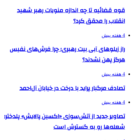
قوه قضائیه تا چه اندازه منویات رهبر شهید
انقلاب را محقق کرد؟
4 هفته پیش
راز زیلوهای آبی بیت رهبری؛ چرا فرش‌های نفیس
هرگز پهن نشدند؟
4 هفته پیش
تصادف مرگبار پراید با درخت در خیابان آل‌احمد
4 هفته پیش
تصاویر جدید از آتش‌سوزی «اکسین پالایش» پلدختر؛
شعله‌ها رو به گسترش است