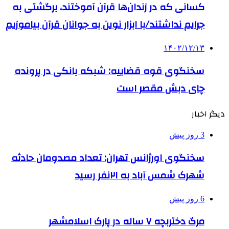
کسانی که در زندان‌ها قرآن آموختند، برگشتی به
جرایم نداشتند/با ابزار نوین به جوانان قرآن بیاموزیم
۱۴۰۲/۱۲/۱۳
سخنگوی قوه قضاییه: شبکه بانکی در پرونده
چای دبش مقصر است
دیگر اخبار
3 روز پیش
سخنگوی اورژانس تهران: تعداد مصدومان حادثه
شهرک شمس آباد به ۲۱نفر رسید
6 روز پیش
مرگ دختربچه ۷ ساله در پارک اسلامشهر