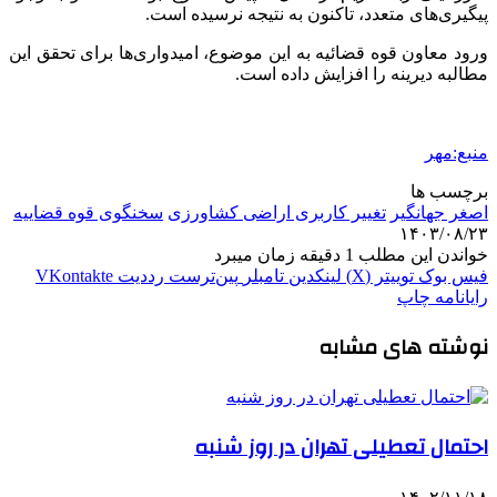
پیگیری‌های متعدد، تاکنون به نتیجه نرسیده است.
ورود معاون قوه قضائیه به این موضوع، امیدواری‌ها برای تحقق این
مطالبه دیرینه را افزایش داده است.
منبع:مهر
برچسب ها
اصغر جهانگیر
تغییر کاربری اراضی کشاورزی
سخنگوی قوه قضاییه
۱۴۰۳/۰۸/۲۳
خواندن این مطلب 1 دقیقه زمان میبرد
فیس بوک
توییتر (X)
لینکدین
‫تامبلر
‫پین‌ترست
‫رددیت
‫VKontakte
رایانامه
چاپ
نوشته های مشابه
احتمال تعطیلی تهران در روز شنبه