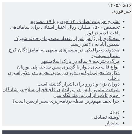
۱۴۰۵/۰۵/۱۶
خبر فوری
تشریح جزئیات تصادف ۱۲ خودرو با ۱۹ مصدوم
تخصیص ۱۵۰۰ میلیارد ریال اعتبار استانی برای ساماندهی
بافت قدیم دزفول
سخنگوی اورژانس تهران: تعداد مصدومان حادثه شهرک
شمس آباد به ۲۱نفر رسید
محدودیت ترافیکی در مسیرهای منتهی به امامزادگان کرج
اعمال می‌شود
مرگ دختربچه ۷ ساله در پارک اسلامشهر
انواع قاب بندی دیوار با گچبری پیش ساخته پلی یورتان
دکارت؛ تحولی لوکس، فوری و بدون تخریب در دکوراسیون
داخلی
دوران بزن و دررو برای اشرار گذشته است
شهادت مامور پلیس در تیراندازی قاچاقچیان سلاح در شادگان
احیای تالاب انزلی نیازمند نگاه ملی
چرا نجف مهم‌ترین نقطه برنامه‌ریزی سفر اربعین است؟
ورود
نوشته تصادفی
سایدبار