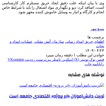
وی با بیان اینکه علت دقیق ایجاد حریق مستلزم کار کارشناسی
است، اضافه کرد: دپو و نگهداری مواد اشتعال
زا
باید با شرایط خاص
انجام و کارگاه و انبار به وسایل خاموش کننده مجهز شود.
منبع:مهر
برچسب ها
اطفای حریق
امداد رسانی
سازمان آتش نشانی
عملیات امداد و
نجات
۱۴۰۴/۰۴/۲۳
خواندن این مطلب 1 دقیقه زمان میبرد
فیس بوک
توییتر (X)
لینکدین
‫تامبلر
‫پین‌ترست
‫رددیت
‫VKontakte
رایانامه
چاپ
نوشته های مشابه
تربیت دانش‌آموزان «ابر پروژه» اقتصادی جامعه است