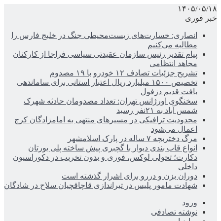
۱۴۰۵/۰۵/۱۸
خبر فوری
انصاری: خسارت‌های زیست‌محیطی جنگ در خلیج فارس را
مطالبه‌ می‌کنیم
پیام تقدیر رئیس سازمان عقیدتی سیاسی فراجا از کارکنان
مجاهد انتظامی
تشریح جزئیات تصادف ۱۲ خودرو با ۱۹ مصدوم
تخصیص ۱۵۰۰ میلیارد ریال اعتبار استانی برای ساماندهی
بافت قدیم دزفول
سخنگوی اورژانس تهران: تعداد مصدومان حادثه شهرک
شمس آباد به ۲۱نفر رسید
محدودیت ترافیکی در مسیرهای منتهی به امامزادگان کرج
اعمال می‌شود
مرگ دختربچه ۷ ساله در پارک اسلامشهر
انواع قاب بندی دیوار با گچبری پیش ساخته پلی یورتان
دکارت؛ تحولی لوکس، فوری و بدون تخریب در دکوراسیون
داخلی
دوران بزن و دررو برای اشرار گذشته است
شهادت مامور پلیس در تیراندازی قاچاقچیان سلاح در شادگان
ورود
نوشته تصادفی