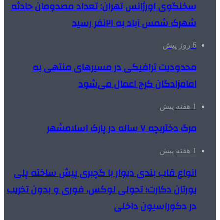
سخنگوی اورژانس تهران: تعداد مصدومان حادثه
شهرک شمس آباد به ۲۱نفر رسید
6 روز پیش
محدودیت ترافیکی در مسیرهای منتهی به
امامزادگان کرج اعمال می‌شود
1 هفته پیش
مرگ دختربچه ۷ ساله در پارک اسلامشهر
1 هفته پیش
انواع قاب بندی دیوار با گچبری پیش ساخته پلی
یورتان دکارت؛ تحولی لوکس، فوری و بدون تخریب
در دکوراسیون داخلی