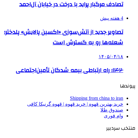
تصادف مرگبار پراید با درخت در خیابان آل‌احمد
4 هفته پیش
تصاویر جدید از آتش‌سوزی «اکسین پالایش» پلدختر؛
شعله‌ها رو به گسترش است
۱۴۰۵/۰۴/۱۸
۱۴۲۰؛ راه ارتباطی بیمه شدگان تأمین‌اجتماعی
پیوندها
Shipping from china to iran
خرید بهترین قهوه | خرید قهوه | قهوه گرنیکا کافی
صندوق طلا
وام فوری
منتخب سردبیر