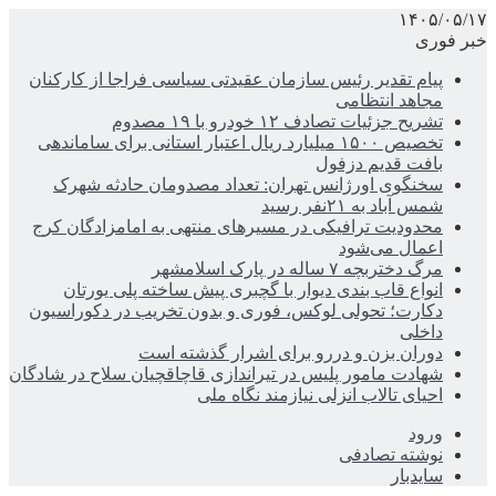
۱۴۰۵/۰۵/۱۷
خبر فوری
پیام تقدیر رئیس سازمان عقیدتی سیاسی فراجا از کارکنان
مجاهد انتظامی
تشریح جزئیات تصادف ۱۲ خودرو با ۱۹ مصدوم
تخصیص ۱۵۰۰ میلیارد ریال اعتبار استانی برای ساماندهی
بافت قدیم دزفول
سخنگوی اورژانس تهران: تعداد مصدومان حادثه شهرک
شمس آباد به ۲۱نفر رسید
محدودیت ترافیکی در مسیرهای منتهی به امامزادگان کرج
اعمال می‌شود
مرگ دختربچه ۷ ساله در پارک اسلامشهر
انواع قاب بندی دیوار با گچبری پیش ساخته پلی یورتان
دکارت؛ تحولی لوکس، فوری و بدون تخریب در دکوراسیون
داخلی
دوران بزن و دررو برای اشرار گذشته است
شهادت مامور پلیس در تیراندازی قاچاقچیان سلاح در شادگان
احیای تالاب انزلی نیازمند نگاه ملی
ورود
نوشته تصادفی
سایدبار