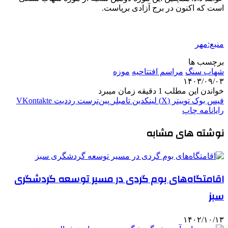
است که اکنون در برج آزادی برپاست.
منبع:مهر
برچسب ها
شهاب سنگ
مراسم افتتاحیه
موزه
۱۴۰۳/۰۹/۰۳
خواندن این مطلب 1 دقیقه زمان میبرد
فیس بوک
توییتر (X)
لینکدین
‫تامبلر
‫پین‌ترست
‫رددیت
‫VKontakte
رایانامه
چاپ
نوشته های مشابه
اقامتگاه‌های بوم گردی در مسیر توسعه گردشگری
سبز
۱۴۰۲/۱۰/۱۳