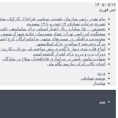
۱۴۰۵/۰۵/۱۷
خبر فوری
پیام تقدیر رئیس سازمان عقیدتی سیاسی فراجا از کارکنان مجا
تشریح جزئیات تصادف ۱۲ خودرو با ۱۹ مصدوم
تخصیص ۱۵۰۰ میلیارد ریال اعتبار استانی برای ساماندهی بافت قدیم دزفول
سخنگوی اورژانس تهران: تعداد مصدومان حادثه شهرک شمس آباد به ۲۱نف
محدودیت ترافیکی در مسیرهای منتهی به امامزادگان کرج اعم
مرگ دختربچه ۷ ساله در پارک اسلامشهر
انواع قاب بندی دیوار با گچبری پیش ساخته پلی یورتان دکارت
دوران بزن و دررو برای اشرار گذشته است
شهادت مامور پلیس در تیراندازی قاچاقچیان سلاح در شادگان
احیای تالاب انزلی نیازمند نگاه ملی
ورود
نوشته تصادفی
سایدبار
منو