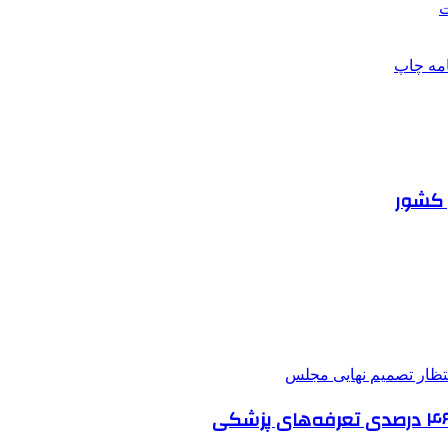
ت
امه
چاپ