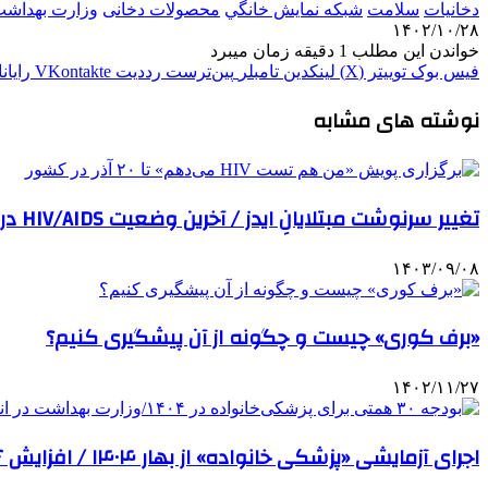
دخانيات
سلامت
شبكه نمايش خانگي
محصولات دخانی
وزارت بهداش
۱۴۰۲/۱۰/۲۸
خواندن این مطلب 1 دقیقه زمان میبرد
فیس بوک
توییتر (X)
لینکدین
‫تامبلر
‫پین‌ترست
‫رددیت
‫VKontakte
رایان
نوشته های مشابه
تغییر سرنوشت مبتلایانِ ایدز / آخرین وضعیت HIV/AIDS در کشور
۱۴۰۳/۰۹/۰۸
«برف کوری» چیست و چگونه از آن پیشگیری کنیم؟
۱۴۰۲/۱۱/۲۷
اجرای آزمایشی «پزشکی خانواده» از بهار ۱۴۰۴ / افزایش ۴۶ درصدی تعرفه‌های پزشکی