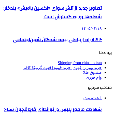
تصاویر جدید از آتش‌سوزی «اکسین پالایش» پلدختر؛
شعله‌ها رو به گسترش است
۱۴۰۵/۰۴/۱۸
۱۴۲۰؛ راه ارتباطی بیمه شدگان تأمین‌اجتماعی
پیوندها
Shipping from china to iran
خرید بهترین قهوه | خرید قهوه | قهوه گرنیکا کافی
صندوق طلا
وام فوری
منتخب سردبیر
1 هفته پیش
شهادت مامور پلیس در تیراندازی قاچاقچیان سلاح