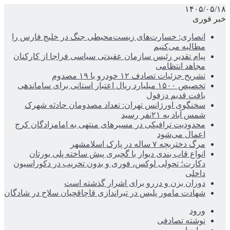
۱۴۰۵/۰۵/۱۸
خبر فوری
انصاری: خسارت‌های زیست‌محیطی جنگ در خلیج فارس را
مطالبه‌ می‌کنیم
پیام تقدیر رئیس سازمان عقیدتی سیاسی فراجا از کارکنان
مجاهد انتظامی
تشریح جزئیات تصادف ۱۲ خودرو با ۱۹ مصدوم
تخصیص ۱۵۰۰ میلیارد ریال اعتبار استانی برای ساماندهی
بافت قدیم دزفول
سخنگوی اورژانس تهران: تعداد مصدومان حادثه شهرک
شمس آباد به ۲۱نفر رسید
محدودیت ترافیکی در مسیرهای منتهی به امامزادگان کرج
اعمال می‌شود
مرگ دختربچه ۷ ساله در پارک اسلامشهر
انواع قاب بندی دیوار با گچبری پیش ساخته پلی یورتان
دکارت؛ تحولی لوکس، فوری و بدون تخریب در دکوراسیون
داخلی
دوران بزن و دررو برای اشرار گذشته است
شهادت مامور پلیس در تیراندازی قاچاقچیان سلاح در شادگان
ورود
نوشته تصادفی