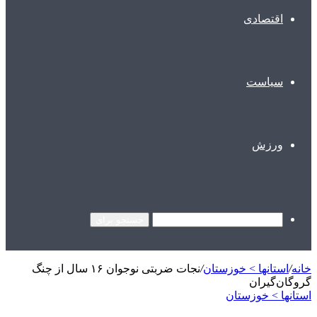
اقتصادی
سیاست
ورزش
جستجو برای
خانه
/
استانها > خوزستان
/
نجات ضربتی نوجوان ۱۶ سال از چنگ
گروگان‌گیران
استانها > خوزستان