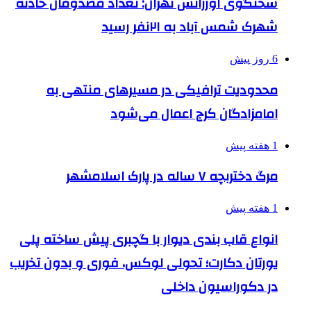
سخنگوی اورژانس تهران: تعداد مصدومان حادثه
شهرک شمس آباد به ۲۱نفر رسید
6 روز پیش
محدودیت ترافیکی در مسیرهای منتهی به
امامزادگان کرج اعمال می‌شود
1 هفته پیش
مرگ دختربچه ۷ ساله در پارک اسلامشهر
1 هفته پیش
انواع قاب بندی دیوار با گچبری پیش ساخته پلی
یورتان دکارت؛ تحولی لوکس، فوری و بدون تخریب
در دکوراسیون داخلی