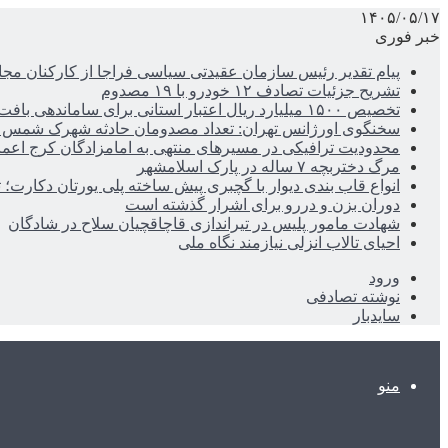
۱۴۰۵/۰۵/۱۷
خبر فوری
پیام تقدیر رئیس سازمان عقیدتی سیاسی فراجا از کارکنان مجا
تشریح جزئیات تصادف ۱۲ خودرو با ۱۹ مصدوم
تخصیص ۱۵۰۰ میلیارد ریال اعتبار استانی برای ساماندهی بافت قدیم دزفول
سخنگوی اورژانس تهران: تعداد مصدومان حادثه شهرک شمس آباد به ۲۱نف
محدودیت ترافیکی در مسیرهای منتهی به امامزادگان کرج اعم
مرگ دختربچه ۷ ساله در پارک اسلامشهر
انواع قاب بندی دیوار با گچبری پیش ساخته پلی یورتان دکارت
دوران بزن و دررو برای اشرار گذشته است
شهادت مامور پلیس در تیراندازی قاچاقچیان سلاح در شادگان
احیای تالاب انزلی نیازمند نگاه ملی
ورود
نوشته تصادفی
سایدبار
منو