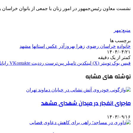
نشست معاون رئیس‌جمهور در امور زنان با جمعی از بانوان خراسان
منبع:مهر
برچسب ها
خانواده
خراسان رضوی
زهرا بهروزآذر
عکس استانها
مشهد
۱۴۰۴/۰۴/۲۱
کمتر از یک دقیقه
فیس بوک
توییتر (X)
لینکدین
‫تامبلر
‫پین‌ترست
‫رددیت
‫VKontakte
رایان
نوشته های مشابه
ماجرای انفجار در میدان شهدای مشهد
۱۴۰۳/۰۹/۱۶