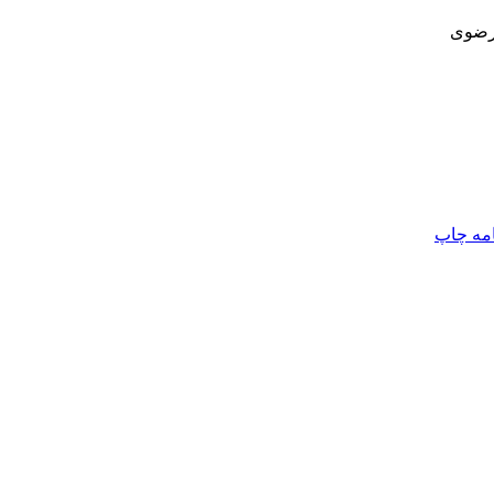
 رضوی
امه
چاپ