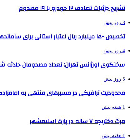
تشریح جزئیات تصادف ۱۲ خودرو با ۱۹ مصدوم
3 روز پیش
تخصیص ۱۵۰۰ میلیارد ریال اعتبار استانی برای ساماندهی بافت قدیم دزفول
4 روز پیش
سخنگوی اورژانس تهران: تعداد مصدومان حادثه شهرک شمس
5 روز پیش
محدودیت ترافیکی در مسیرهای منتهی به امامزادگ
1 هفته پیش
مرگ دختربچه ۷ ساله در پارک اسلامشهر
1 هفته پیش