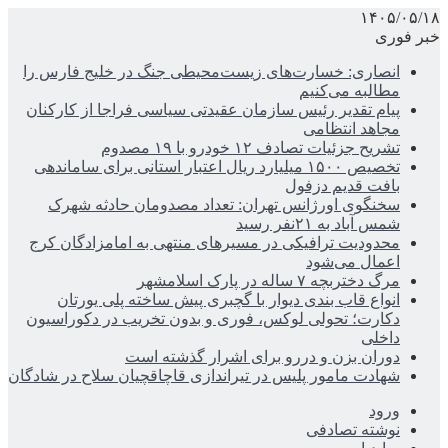
۱۴۰۵/۰۵/۱۸
خبر فوری
انصاری: خسارت‌های زیست‌محیطی جنگ در خلیج فارس را
مطالبه‌ می‌کنیم
پیام تقدیر رئیس سازمان عقیدتی سیاسی فراجا از کارکنان
مجاهد انتظامی
تشریح جزئیات تصادف ۱۲ خودرو با ۱۹ مصدوم
تخصیص ۱۵۰۰ میلیارد ریال اعتبار استانی برای ساماندهی
بافت قدیم دزفول
سخنگوی اورژانس تهران: تعداد مصدومان حادثه شهرک
شمس آباد به ۲۱نفر رسید
محدودیت ترافیکی در مسیرهای منتهی به امامزادگان کرج
اعمال می‌شود
مرگ دختربچه ۷ ساله در پارک اسلامشهر
انواع قاب بندی دیوار با گچبری پیش ساخته پلی یورتان
دکارت؛ تحولی لوکس، فوری و بدون تخریب در دکوراسیون
داخلی
دوران بزن و دررو برای اشرار گذشته است
شهادت مامور پلیس در تیراندازی قاچاقچیان سلاح در شادگان
ورود
نوشته تصادفی