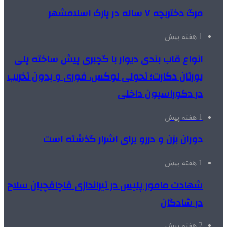
مرگ دختربچه ۷ ساله در پارک اسلامشهر
1 هفته پیش
انواع قاب بندی دیوار با گچبری پیش ساخته پلی
یورتان دکارت؛ تحولی لوکس، فوری و بدون تخریب
در دکوراسیون داخلی
1 هفته پیش
دوران بزن و دررو برای اشرار گذشته است
1 هفته پیش
شهادت مامور پلیس در تیراندازی قاچاقچیان سلاح
در شادگان
2 هفته پیش