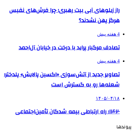
راز زیلوهای آبی بیت رهبری؛ چرا فرش‌های نفیس
هرگز پهن نشدند؟
4 هفته پیش
تصادف مرگبار پراید با درخت در خیابان آل‌احمد
4 هفته پیش
تصاویر جدید از آتش‌سوزی «اکسین پالایش» پلدختر؛
شعله‌ها رو به گسترش است
۱۴۰۵/۰۴/۱۸
۱۴۲۰؛ راه ارتباطی بیمه شدگان تأمین‌اجتماعی
پیوندها