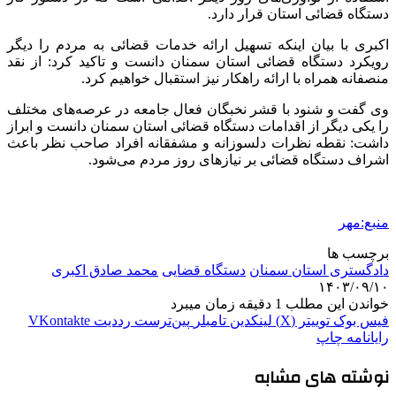
دستگاه قضائی استان قرار دارد.
اکبری با بیان اینکه تسهیل ارائه خدمات قضائی به مردم را دیگر
رویکرد دستگاه قضائی استان سمنان دانست و تاکید کرد: از نقد
منصفانه همراه با ارائه راهکار نیز استقبال خواهیم کرد.
وی گفت و شنود با قشر نخبگان فعال جامعه در عرصه‌های مختلف
را یکی دیگر از اقدامات دستگاه قضائی استان سمنان دانست و ابراز
داشت: نقطه نظرات دلسوزانه و مشفقانه افراد صاحب نظر باعث
اشراف دستگاه قضائی بر نیازهای روز مردم می‌شود.
منبع:مهر
برچسب ها
دادگستری استان سمنان
دستگاه قضایی
محمد صادق اکبری
۱۴۰۳/۰۹/۱۰
خواندن این مطلب 1 دقیقه زمان میبرد
فیس بوک
توییتر (X)
لینکدین
‫تامبلر
‫پین‌ترست
‫رددیت
‫VKontakte
رایانامه
چاپ
نوشته های مشابه