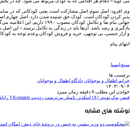
می گوید:« انجام هر اقدامی که به کودک مربوط می شود، چه در بخش
وی افزود: اصل سوم اصل مشارکت است یعنی کودکانی که در سامان 
پذیر کردن کودکان است. کودک حق شنیده شدن دارد. اصل چهارم اصل 
جهانی بنام بقا و تکامل کودکا
یادگیری و رشد باشد. آن‌ها باید در زندگی به تکامل برسند.» این اص
و آزار جنسی، بی توجهی، خرید و فروش کودکان وعدم توجه به کودکان 
انتهای پیام
منبع:ایسنا
برچسب ها
جرایم اطفال و نوجوانان
دادگاه اطفال و نوجوانان
۱۴۰۳/۰۹/۰۴
خواندن این مطلب 8 دقیقه زمان میبرد
فیس بوک
توییتر (X)
لینکدین
‫تامبلر
‫پین‌ترست
‫رددیت
‫VKontakte
رایان
نوشته های مشابه