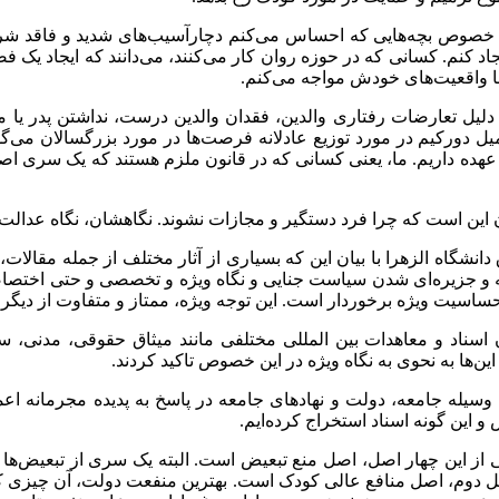
ر خصوص بچه‌هایی که احساس می‌کنم دچارآسیب‌های شدید و فاقد شرا
جاد کنم. کسانی که در حوزه روان کار می‌کنند، می‌دانند که ایجاد یک فضا
با واقعیت‌های خودش مواجه می‌کنم.
لیل تعارضات رفتاری والدین، فقدان والدین درست، نداشتن پدر یا ماد
 دورکیم در مورد توزیع عادلانه فرصت‌ها در مورد بزرگسالان می‌گ
 عهده داریم. ما، یعنی کسانی که در قانون ملزم هستند که یک سری ا
این است که چرا فرد دستگیر و مجازات نشوند. نگاهشان، نگاه عدالت 
ه الزهرا با بیان این که بسیاری از آثار مختلف از جمله مقالات، کت
ه و جزیره‌ای شدن سیاست جنایی و نگاه ویژه و تخصصی و حتی اختصاص
یت ویژه برخوردار است. این توجه ویژه، ممتاز و متفاوت از دیگران
ن اسناد و معاهدات بین المللی مختلفی مانند میثاق حقوقی، مدنی،
‌ها به نحوی به نگاه ویژه در این خصوص تاکید کردند.
 جامعه، دولت و نهادهای جامعه در پاسخ به پدیده مجرمانه اعمال 
 این گونه اسناد استخراج کرده‌ایم.
ز این چهار اصل‌، اصل منع تبعیض است. البته یک سری از تبعیض‌ها 
ل دوم، اصل منافع عالی کودک است. بهترین منفعت دولت، آن چیزی ک