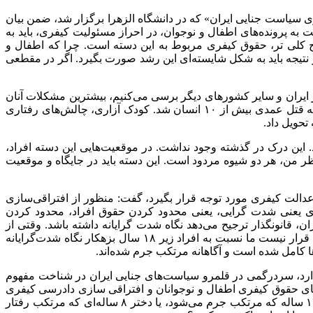
سیاست جنایی ایران» که در دانشگاه الزهرا برگزار شد، ضمن بیان
ه پرونده‌های اطفال و نوجوان، در احراز مسئولیت کیفری، باید به
کلی تر، حقوق کیفری مربوط به این دسته است. چرا که اطفال و
نتیجه باید به شکل شایسته‌ای این رشد صورت بگیرد. اگر در مقطعی
در ایران و سایر کشورهای دیگر برسی می‌کنیم، بیشترین مشکلات آنان
در شکل‌گیری شخصیتی در دوران کودکی و نوجوانی آنان بوده است. کلثوم اکبری نمونه‌ای از این پرونده‌ها است. قاتل سریالی که مرتکب به قتل عمدی بیش از ۱۰ انسان شد. کودک آزاری، چالش‌های رفتاری
 این درک در گذشته وجود نداشت. در موقعیت‌هایی این دسته افراد،
ظر من، هر دو شیوه مردود است. این دسته باید در جایگاه و موقعیت
عدالت کیفری مورد توجه قرار بگیرد، گفت: منظور از افتراقی‌سازی
یعنی شدت گرایی، یعنی محدود کردن حقوق افراد، محدود کردن
ن، قانونگذار ترجیح می‌دهد نگاه شدت گرایانه داشته باشد. وقتی از
تخصصی‌سازی صحبت می‌کنیم، نگاه به اطفال و نوجوانان، چه بزهکار و چه بزه دیده، باید از نوع مداراگرایی و حمایت نسبت به آن‌ها باشد. قرار نیست ما نسبت به افراد زیر ۱۸ سال بزهکار نگاه شدت‌گرایانه
ا کامل شده است و آگاهانه مرتکب جرم شده‌اند.
 دارد، سردرگمی در قلمرو سیاست‌های جنایی ایران در شناخت مفهوم
‌های حقوق کیفری اطفال و نوجوانان و افتراقی سازی دادرسی کیفری
اطفال و نوجوانان بزهکار و بزه دیده، پیشگیری رشدمدار است. یکی از سوالاتی که برای ما به وجود می‌آید این است که، یک پسر بچه ۹ یا ۱۲ ساله که مرتکب جرم می‌شود، یا دختر ۸ ساله‌ای که مرتکب رفتار