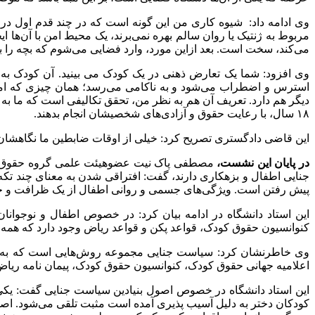
وی ادامه داد: شیوه کاری من این گونه است که در چند قدم اول د
مربوط به ژنتیک یا روان سالم بهره نمی‌برند، یک محیط امن با آن‌ها ای
می‌کند، سخت است. بعد ازاین مورد، وارد فضایی می‌شوم که بچه را 
وی افزود: شما یک تعارض ذهنی در یک کودک می بینید. آن کودک به د
استرس و اضطراب می‌شود و به ناکامی می‌رسد؛ همان چیزی که امیل
دیگر هم دارد. تعریف آن هم به نظر من، تحقق تکالیفی است که ما به
۱۸ سال، با رعایت حقوق و آزادی‌های شخصیشان انجام بدهند.
این قاضی دادگستری تصریح کرد: خیلی از اوقات ضابطین ما نگاهشان 
در پایان این نشست،
مصطفی پاک‌ نیت عضوهیئت علمی گروه حقوق دانشگا
جنایی اطفال و بزهکاری دارند، گفت: افتراقی شدن به معنای چند تک
پیش رفتن است. ویژگی‌های جسمی و روانی اطفال از یک ظرافت و حساس
این استاد دانشگاه در ادامه بیان کرد: در خصوص اطفال و نوجوانا
کنوانسیون حقوق کودک، قواعد پکن و قواعد ریاض وجود دارد که همه این
وی خاطرنشان کرد: سیاست جنایی مجموعه روش‌هایی است که به وسیله
اعلامیه جهانی حقوق کودک، کنوانسیون حقوق کودک، پیمان نامه ریاض و
این استاد دانشگاه در خصوص اصول بنیادین سیاست جنایی گفت: یکی ا
کودکان دختر به دلیل آسیب پذیری آمده است مثبت تلقی می‌شود. اص