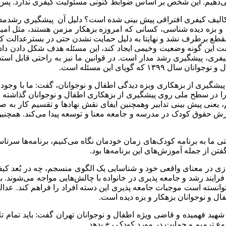
ی‌دهیم. این شخص بر اساس ضوابط کنونی مسئولیت کیفری ندارد. پس چ
 تکالیف کیفری افتراقی پیش بینی شده است؟ دلیل آن پیشگیری رشدمدا
بزه دیده شناسی، کسانی که امروزه بزهکار مزمن هستند، مثل امید 
ن مقطع برطرف نشد و نهایتا به دلیل حمایت نشدن حتی در بسترعدالت کیف
ه گویای این مسئله است.
 پیشگیری از بزهکاری وبزه دیدگی اطفال و نوجوانان، گفت: ما با وجود
 را در سطح ملی روی پیشگیری از بزهکاری اطفال و نوجوانان گذاشته 
م، یعنی پیش بینی تدابیر وهمچنین ایفای نقش نهادها و تقسیم کار به
حقوق کودک در مدرسه‌ و جامعه معنا و توسعه پیدا می‌کند. همچنین ا
به برنامه کودک‌های زمان خودمان نگاه می‌کنیم، برنامه‌ها سرتاسر ا
ن از جمله آموزش‌های این برنامه‌ها بود.
ی در معنای واقعی خود و شناسایی یک الگوی منسجم، چه در بُعد کیفری 
رایند رشد و جامعه پذیری در خانواده با چالش‌هایی مواجه می‌شوند. به 
 نتوانسته است موجبات جامعه پذیری این دسته افراد را فراهم کند. عدا
ل و نوجوانان بزهکار و بزه دیده است.
د فهمیده و قاضی ویژه اطفال و نوجوانان تهران گفت: باید تمام تل
وع ترمیم و حمایت در مورد کودک رخ بدهد.