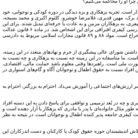
را او را محاکمه می‌کنیم؟
ر است. تجربه بزهکاری و بزه دیدگی در دوره کودکی و نوجوانی، خود
برک، مهین قدیری، غلامرضا خوشرو، کلثوم اکبری و محمد بسیجه،
ری، به بزهکاران مزمن و به عادت یا حرفه‌ای تبدیل شدند. برای این
که تجربه بزهکاری و بزه دیدگی در دوره کودکی و نوجوانی، ممکن است این گونه وضعیت وخیمی ایجاد کند، این مسئله هدف شکل دادن دادرسی کیفری افتراقی برای این اشخاص شد. در ماده ۶ قانون عدالت
کیفری نوجوانان کانادا صراحتا آمده است که یکی از اهداف عدالت کیفری، پیشگیری رشد مدار است. در قوانین ما نیز به راحتی قابل استخراج است. مواد ۸۸ و ۸۹ قانون مجازات اسلامی مربوط به دادرسی
 داشتن شورای عالی پیشگیری از جرم و نهادهای متعدد در این زمینه،
است. ما متاسفانه در این زمینه چه نسبت به بزهکاری و چه نسبت به
 صورت ملی است. راهبردها وقتی معلوم باشد حمایت مالی، اقتصادی،
فراد نسبت به حقوق اطفال و نوجوانان آگاه و گام‌های استواری در
رزش‌های اجتماعی را آموزش می‌داد. احترام به بزرگتر، احترام به
و چه در بُعد ترمیمی و توافقی برای پاسخ دادن به این دسته افراد
طور مثال خانواده‌ای با پدر یا مادری که بزهکار یا آزار دهنده است و
لت کیفری جامعه پذیر کننده اطفال و نوجوانان است. در نتیجه به نظر
اش اندیشمندان حوزه حقوق کودک یا کارکنان و دست اندرکاران این