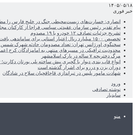
۱۴۰۵/۰۵/۱۸
خبر فوری
انصاری: خسارت‌های زیست‌محیطی جنگ در خلیج فارس را مطالب
پیام تقدیر رئیس سازمان عقیدتی سیاسی فراجا از کارکنان مجا
تشریح جزئیات تصادف ۱۲ خودرو با ۱۹ مصدوم
تخصیص ۱۵۰۰ میلیارد ریال اعتبار استانی برای ساماندهی بافت قدیم دزفول
سخنگوی اورژانس تهران: تعداد مصدومان حادثه شهرک شمس آباد به ۲۱نف
محدودیت ترافیکی در مسیرهای منتهی به امامزادگان کرج اعم
مرگ دختربچه ۷ ساله در پارک اسلامشهر
انواع قاب بندی دیوار با گچبری پیش ساخته پلی یورتان دکارت
دوران بزن و دررو برای اشرار گذشته است
شهادت مامور پلیس در تیراندازی قاچاقچیان سلاح در شادگان
ورود
نوشته تصادفی
سایدبار
منو