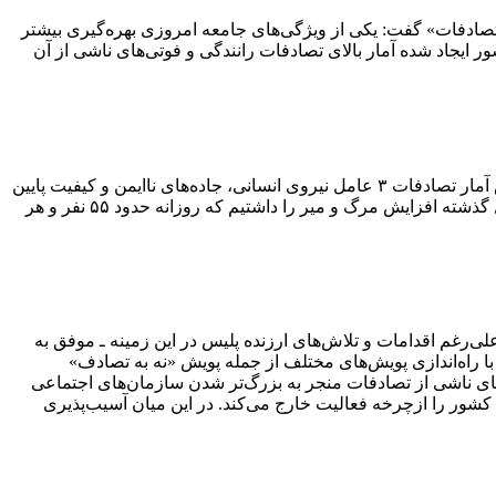
ادفات» گفت: یکی از ویژگی‌های جامعه امروزی بهره‌گیری بیشتر
ور ایجاد شده آمار بالای تصادفات رانندگی و فوتی‌های ناشی از آن
وی افزود: طبق اعلام پزشکی قانونی، در سال گذشته تعداد تلفات حوادث رانندگی با رشد ۲.۸ درصدی به ۲۰ هزار و ۴۵ نفر رسید. در افزایش آمار تصادفات ۳ عامل نیروی انسانی، جاده‌های ناایمن و کیفیت پایین
ایمنی خودروها تاثیرگذارند. علی‌رغم این که در سال‌های گذشته روند فوتی‌ها از حدود ۲۷ هزار به حدود ۱۶ هزار نفر کاهش پیدا کرده بود، سال گذشته افزایش مرگ و میر را داشتیم که روزانه حدود ۵۵ نفر و هر
رغم اقدامات و تلاش‌های ارزنده پلیس در این زمینه ـ موفق به
با راه‌اندازی پویش‌های مختلف از جمله پویش «نه به تصادف»
های ناشی از تصادفات منجر به بزرگ‌تر شدن سازمان‌های اجتماعی
 کشور را ازچرخه فعالیت خارج می‌کند. در این میان آسیب‌پذیری