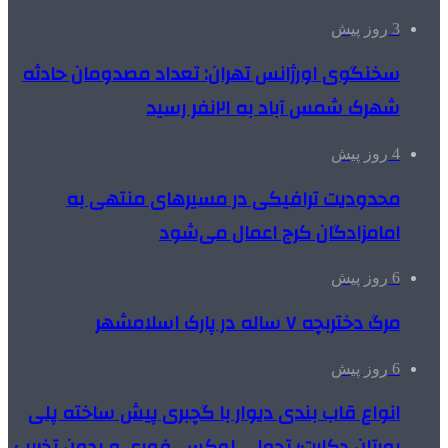
3 روز پیش
سخنگوی اورژانس تهران: تعداد مصدومان حادثه
شهرک شمس آباد به ۲۱نفر رسید
4 روز پیش
محدودیت ترافیکی در مسیرهای منتهی به
امامزادگان کرج اعمال می‌شود
6 روز پیش
مرگ دختربچه ۷ ساله در پارک اسلامشهر
6 روز پیش
انواع قاب بندی دیوار با گچبری پیش ساخته پلی
یورتان دکارت؛ تحولی لوکس، فوری و بدون تخریب