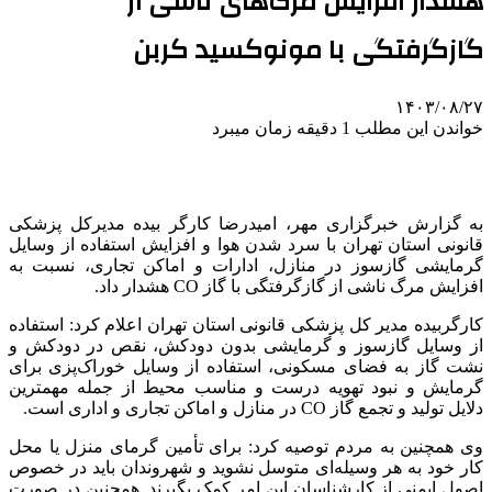
هشدار افزایش مرگ‌های ناشی از
گازگرفتگی با مونوکسید کربن
۱۴۰۳/۰۸/۲۷
خواندن این مطلب 1 دقیقه زمان میبرد
به گزارش خبرگزاری مهر، امیدرضا کارگر
بیده
مدیرکل پزشکی
قانونی استان تهران با سرد شدن هوا و افزایش استفاده از وسایل
گرمایشی گازسوز در منازل، ادارات و اماکن تجاری، نسبت به
افزایش مرگ ناشی از گازگرفتگی با گاز CO هشدار داد.
کارگربیده
مدیر کل پزشکی قانونی استان تهران اعلام کرد: استفاده
از وسایل گازسوز و گرمایشی بدون دودکش، نقص در دودکش و
نشت گاز به فضای مسکونی، استفاده از وسایل خوراک‌پزی برای
گرمایش و نبود تهویه درست و مناسب محیط از جمله مهمترین
دلایل تولید و تجمع گاز CO در منازل و اماکن تجاری و اداری است.
وی همچنین به مردم توصیه کرد: برای تأمین گرمای منزل یا محل
کار خود به هر وسیله‌ای متوسل نشوید و شهروندان باید در خصوص
اصول ایمنی از کارشناسان این امر کمک بگیرند. همچنین در صورت