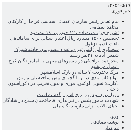
۱۴۰۵/۰۵/۱۷
خبر فوری
پیام تقدیر رئیس سازمان عقیدتی سیاسی فراجا از کارکنان
مجاهد انتظامی
تشریح جزئیات تصادف ۱۲ خودرو با ۱۹ مصدوم
تخصیص ۱۵۰۰ میلیارد ریال اعتبار استانی برای ساماندهی
بافت قدیم دزفول
سخنگوی اورژانس تهران: تعداد مصدومان حادثه شهرک
شمس آباد به ۲۱نفر رسید
محدودیت ترافیکی در مسیرهای منتهی به امامزادگان کرج
اعمال می‌شود
مرگ دختربچه ۷ ساله در پارک اسلامشهر
انواع قاب بندی دیوار با گچبری پیش ساخته پلی یورتان
دکارت؛ تحولی لوکس، فوری و بدون تخریب در دکوراسیون
داخلی
دوران بزن و دررو برای اشرار گذشته است
شهادت مامور پلیس در تیراندازی قاچاقچیان سلاح در شادگان
احیای تالاب انزلی نیازمند نگاه ملی
ورود
نوشته تصادفی
سایدبار