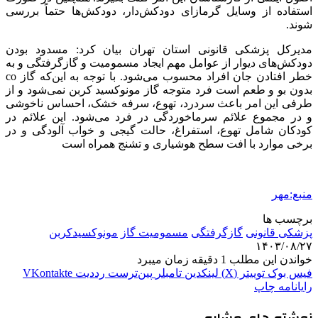
استفاده از وسایل گرمازای دودکش‌دار، دودکش‌ها حتماً بررسی
شوند.
مدیرکل پزشکی قانونی استان تهران بیان کرد: مسدود بودن
دودکش‌های دیوار از عوامل مهم ایجاد مسمومیت و گازگرفتگی و به
خطر افتادن جان افراد محسوب می‌شود. با توجه به این‌که گاز co
بدون بو و طعم است فرد متوجه گاز مونوکسید کربن نمی‌شود و از
طرفی این امر باعث سردرد، تهوع، سرفه خشک، احساس ناخوشی
و در مجموع علائم سرماخوردگی در فرد می‌شود. این علائم در
کودکان شامل تهوع، استفراغ، حالت گیجی و خواب آلودگی و در
برخی موارد با افت سطح هوشیاری و تشنج همراه است
منبع:مهر
برچسب ها
پزشکی قانونی
گازگرفتگی
مسمومیت گاز
مونوکسیدکربن
۱۴۰۳/۰۸/۲۷
خواندن این مطلب 1 دقیقه زمان میبرد
فیس بوک
توییتر (X)
لینکدین
‫تامبلر
‫پین‌ترست
‫رددیت
‫VKontakte
رایانامه
چاپ