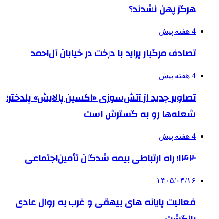
هرگز پهن نشدند؟
4 هفته پیش
تصادف مرگبار پراید با درخت در خیابان آل‌احمد
4 هفته پیش
تصاویر جدید از آتش‌سوزی «اکسین پالایش» پلدختر؛
شعله‌ها رو به گسترش است
4 هفته پیش
۱۴۲۰؛ راه ارتباطی بیمه شدگان تأمین‌اجتماعی
۱۴۰۵/۰۴/۱۶
فعالیت پایانه های بیهقی و غرب به روال عادی