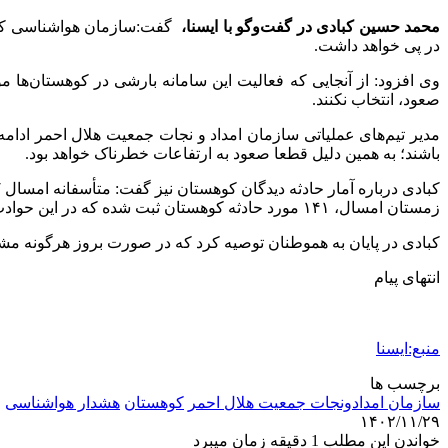
محمد حسین کبادی در گفت‌وگو با ایسنا،
گفت:سازمان هواشناسی کشور
در پی خواهد داشت.
وی افزود: از آنجایی که فعالیت این سامانه بارشی در کوهستان‌ها 
صعود، انتخاب نکنند.
مدیر تیم‌های عملیاتی سازمان امداد و نجات جمعیت هلال احمر ادام
باشند؛ به همین دلیل قطعا صعود به ارتفاعات خطرناک خواهد بود.
زمستان امسال، ۱۴۱ مورد حادثه کوهستان ثبت شده که در این حوادث ۲۳۴ نفر دچار حادثه شده‌اند، ۱۰۵ نفر مصدوم، ۵۹ نفر به مراکز درمانی منتقل و ۵۲ عملیات فنی سخت کوهستانی انجام داده‌ایم.
کبادی در پایان به هموطنان توصیه کرد که در صورت بروز هرگونه مشکلی در جاده‌ها و کوهستا
انتهای پیام
منبع:ایسنا
برچسب ها
سازمان امدادونجات جمعیت هلال احمر
كوهستان
هشدار هواشناسی
۱۴۰۲/۱۱/۲۹
خواندن این مطلب 1 دقیقه زمان میبرد