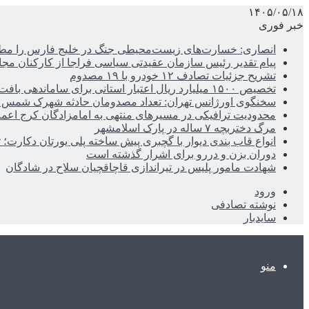
۱۴۰۵/۰۵/۱۸
خبر فوری
انصاری: خسارت‌های زیست‌محیطی جنگ در خلیج فارس را مطالب
پیام تقدیر رئیس سازمان عقیدتی سیاسی فراجا از کارکنان مجا
تشریح جزئیات تصادف ۱۲ خودرو با ۱۹ مصدوم
تخصیص ۱۵۰۰ میلیارد ریال اعتبار استانی برای ساماندهی بافت قدیم دزفول
سخنگوی اورژانس تهران: تعداد مصدومان حادثه شهرک شمس آباد به ۲۱نف
محدودیت ترافیکی در مسیرهای منتهی به امامزادگان کرج اعم
مرگ دختربچه ۷ ساله در پارک اسلامشهر
انواع قاب بندی دیوار با گچبری پیش ساخته پلی یورتان دکارت
دوران بزن و دررو برای اشرار گذشته است
شهادت مامور پلیس در تیراندازی قاچاقچیان سلاح در شادگان
ورود
نوشته تصادفی
سایدبار
منو