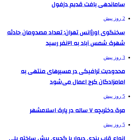
ساماندهی بافت قدیم دزفول
2 روز پیش
سخنگوی اورژانس تهران: تعداد مصدومان حادثه
شهرک شمس آباد به ۲۱نفر رسید
3 روز پیش
محدودیت ترافیکی در مسیرهای منتهی به
امامزادگان کرج اعمال می‌شود
5 روز پیش
مرگ دختربچه ۷ ساله در پارک اسلامشهر
5 روز پیش
انواع قاب بندی دیوار با گچبری پیش ساخته پلی