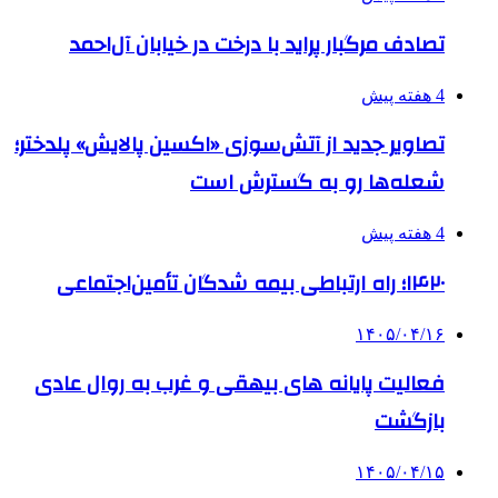
تصادف مرگبار پراید با درخت در خیابان آل‌احمد
4 هفته پیش
تصاویر جدید از آتش‌سوزی «اکسین پالایش» پلدختر؛
شعله‌ها رو به گسترش است
4 هفته پیش
۱۴۲۰؛ راه ارتباطی بیمه شدگان تأمین‌اجتماعی
۱۴۰۵/۰۴/۱۶
فعالیت پایانه های بیهقی و غرب به روال عادی
بازگشت
۱۴۰۵/۰۴/۱۵