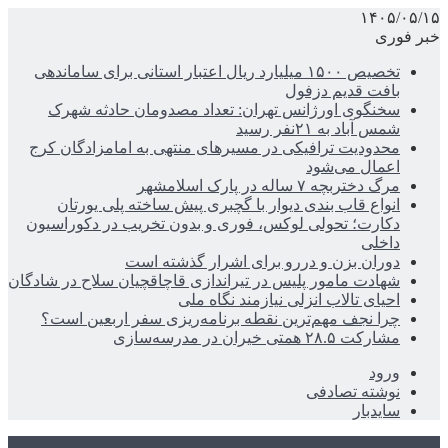
۱۴۰۵/۰۵/۱۵
خبر فوری
تخصیص ۱۵۰۰ میلیارد ریال اعتبار استانی برای ساماندهی
بافت قدیم دزفول
سخنگوی اورژانس تهران: تعداد مصدومان حادثه شهرک
شمس آباد به ۲۱نفر رسید
محدودیت ترافیکی در مسیرهای منتهی به امامزادگان کرج
اعمال می‌شود
مرگ دختربچه ۷ ساله در پارک اسلامشهر
انواع قاب بندی دیوار با گچبری پیش ساخته پلی یورتان
دکارت؛ تحولی لوکس، فوری و بدون تخریب در دکوراسیون
داخلی
دوران بزن و دررو برای اشرار گذشته است
شهادت مامور پلیس در تیراندازی قاچاقچیان سلاح در شادگان
احیای تالاب انزلی نیازمند نگاه ملی
چرا نجف مهم‌ترین نقطه برنامه‌ریزی سفر اربعین است؟
مشارکت ۲۸.۵ همتی خیران در مدرسه‌سازی
ورود
نوشته تصادفی
سایدبار