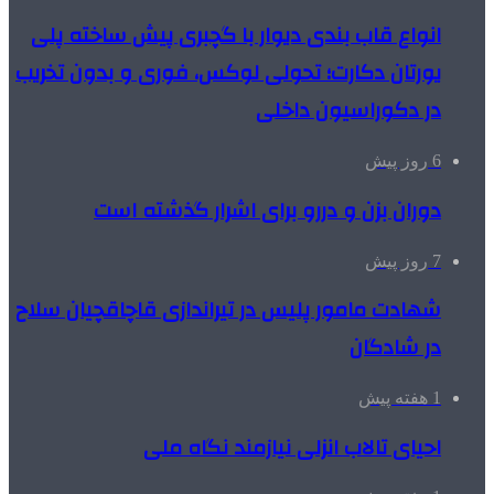
انواع قاب بندی دیوار با گچبری پیش ساخته پلی
یورتان دکارت؛ تحولی لوکس، فوری و بدون تخریب
در دکوراسیون داخلی
6 روز پیش
دوران بزن و دررو برای اشرار گذشته است
7 روز پیش
شهادت مامور پلیس در تیراندازی قاچاقچیان سلاح
در شادگان
1 هفته پیش
احیای تالاب انزلی نیازمند نگاه ملی