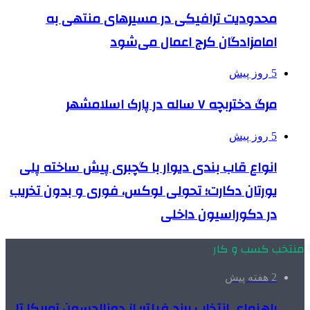
محدودیت ترافیکی در مسیرهای منتهی به
امامزادگان کرج اعمال می‌شود
5 روز پیش
مرگ دختربچه ۷ ساله در پارک اسلامشهر
5 روز پیش
انواع قاب بندی دیوار با گچبری پیش ساخته پلی
یورتان دکارت؛ تحولی لوکس، فوری و بدون تخریب
در دکوراسیون داخلی
منتخب کسب و کار
2 هفته پیش
راهنمای انتخاب برند فیلتر؛ از دونالدسون آمریکا تا