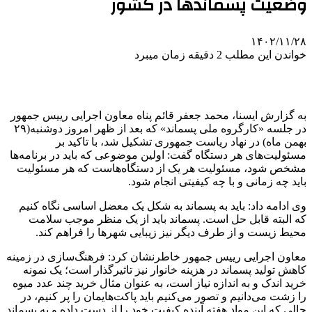
وضعیت پسماندها در کشور
۱۴۰۲/۱۱/۲۸
خواندن این مطلب 2 دقیقه زمان میبرد
به گزارش ایسنا، محمد جعفر قائم پناه معاون اجرایی رییس جمهور
در جلسه «کارگروه ملی پسماند» که بعد از ظهر امروز دوشنبه(۲۹
بهمن ماه) در نهاد ریاست جمهوری تشکیل شد، با تاکید بر
مسئولیت‌های هر دستگاه گفت: اولین موضوعی که باید در برنامه‌ها
مشخص شود، مسئولیت هر یک از دستگاه‌هاست که هر مسئولیت
باید چه زمانی و با چه کیفیتی انجام شود.
وی ادامه داد: باید به پسماند به شکل یک معضل اساسی نگاه کنیم
که البته قابل حل است. پسماند باید از یک منظر موجب سلامت
محیط زیست و از طرف دیگر نیز زیبایی شهرها را فراهم کند.
معاون اجرایی رییس جمهور خاطرنشان کرد: فرهنگ‌سازی در زمینه
کاهش تولید پسماند در هزینه خانوار نیز تاثیرگذار است؛ یک نمونه
خرید اندک و به اندازه نیاز است، به عنوان مثال خرید چند عدد میوه
را زشت می‌دانیم و تصور می‌کنیم باید پاکت‌هایمان را پر کنیم، در
حالی که این مواد هفته آینده کیفیت خود را از دست داده و به پسماند