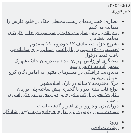
۱۴۰۵/۰۵/۱۸
خبر فوری
انصاری: خسارت‌های زیست‌محیطی جنگ در خلیج فارس را
مطالبه‌ می‌کنیم
پیام تقدیر رئیس سازمان عقیدتی سیاسی فراجا از کارکنان
مجاهد انتظامی
تشریح جزئیات تصادف ۱۲ خودرو با ۱۹ مصدوم
تخصیص ۱۵۰۰ میلیارد ریال اعتبار استانی برای ساماندهی
بافت قدیم دزفول
سخنگوی اورژانس تهران: تعداد مصدومان حادثه شهرک
شمس آباد به ۲۱نفر رسید
محدودیت ترافیکی در مسیرهای منتهی به امامزادگان کرج
اعمال می‌شود
مرگ دختربچه ۷ ساله در پارک اسلامشهر
انواع قاب بندی دیوار با گچبری پیش ساخته پلی یورتان
دکارت؛ تحولی لوکس، فوری و بدون تخریب در دکوراسیون
داخلی
دوران بزن و دررو برای اشرار گذشته است
شهادت مامور پلیس در تیراندازی قاچاقچیان سلاح در شادگان
ورود
نوشته تصادفی