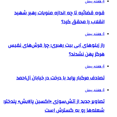
4 هفته پیش
قوه قضائیه تا چه اندازه منویات رهبر شهید
انقلاب را محقق کرد؟
4 هفته پیش
راز زیلوهای آبی بیت رهبری؛ چرا فرش‌های نفیس
هرگز پهن نشدند؟
4 هفته پیش
تصادف مرگبار پراید با درخت در خیابان آل‌احمد
4 هفته پیش
تصاویر جدید از آتش‌سوزی «اکسین پالایش» پلدختر؛
شعله‌ها رو به گسترش است