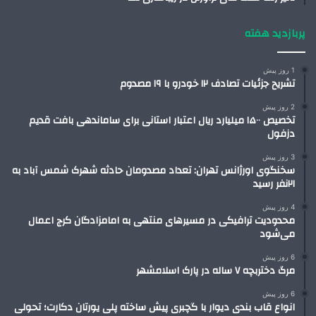
پربازدید هفته
1 روز پیش
تشریح جزئیات تصادف ۱۲ خودرو با ۱۹ مصدوم
2 روز پیش
تخصیص ۱۵۰۰ میلیارد ریال اعتبار استانی برای ساماندهی بافت قدیم
دزفول
3 روز پیش
سخنگوی اورژانس تهران: تعداد مصدومان حادثه شهرک شمس آباد به
۲۱نفر رسید
4 روز پیش
محدودیت ترافیکی در مسیرهای منتهی به امامزادگان کرج اعمال
می‌شود
6 روز پیش
مرگ دختربچه ۷ ساله در پارک اسلامشهر
6 روز پیش
انواع قاب بندی دیوار با گچبری پیش ساخته پلی یورتان دکارت؛ تحولی