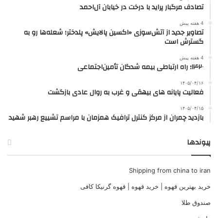
تصادف مرگبار پراید با درخت در خیابان آل‌احمد
4 هفته پیش
تصاویر جدید از آتش‌سوزی «اکسین پالایش» پلدختر؛ شعله‌ها رو به
گسترش است
4 هفته پیش
۱۴۲۰؛ راه ارتباطی بیمه شدگان تأمین‌اجتماعی
۱۴۰۵/۰۴/۱۶
فعالیت پایانه های بیهقی و غرب به روال عادی بازگشت
۱۴۰۵/۰۴/۱۵
بازدید چمران از مرکز کنترل ترافیک همزمان با مراسم تشییع رهبر شهید
پیوندها
Shipping from china to iran
خرید بهترین قهوه | خرید قهوه | قهوه گرنیکا کافی
صندوق طلا