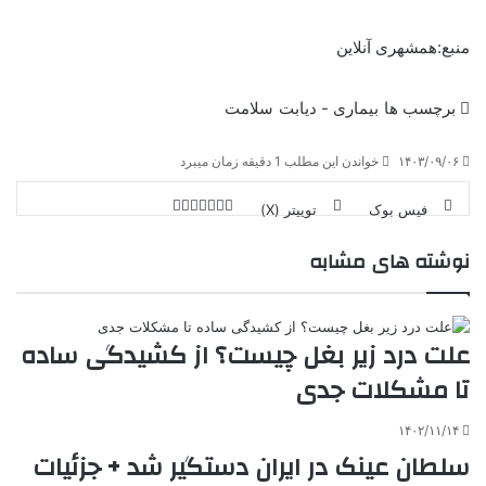
منبع:همشهری آنلاین
برچسب ها
بیماری - دیابت
سلامت
۱۴۰۳/۰۹/۰۶
خواندن این مطلب 1 دقیقه زمان میبرد
فیس بوک
توییتر (X)
ل
ر
چ
ی
ت
پ
ا
ا
ر
V
نوشته های مشابه
ن
ا
ی
ی
د
K
پ
ا
د
ک
م
o
ن‌
ب
ت
ی
ن
د
n
ی
ل
ا
t
ر
ت
علت درد زیر بغل چیست؟ از کشیدگی ساده
ر
a
م
ن
س
k
ه
ت
تا مشکلات جدی
t
e
۱۴۰۲/۱۱/۱۴
سلطان عینک در ایران دستگیر شد + جزئیات