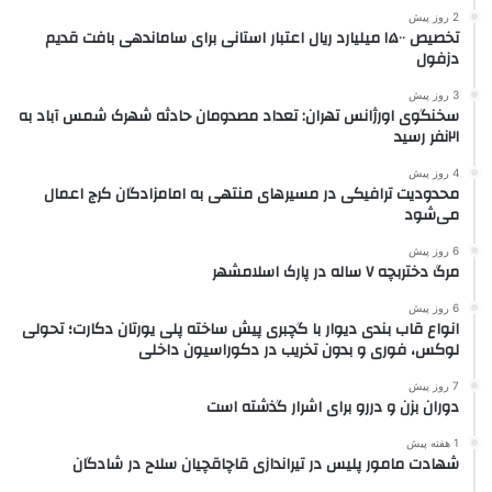
2 روز پیش
تخصیص ۱۵۰۰ میلیارد ریال اعتبار استانی برای ساماندهی بافت قدیم
دزفول
3 روز پیش
سخنگوی اورژانس تهران: تعداد مصدومان حادثه شهرک شمس آباد به
۲۱نفر رسید
4 روز پیش
محدودیت ترافیکی در مسیرهای منتهی به امامزادگان کرج اعمال
می‌شود
6 روز پیش
مرگ دختربچه ۷ ساله در پارک اسلامشهر
6 روز پیش
انواع قاب بندی دیوار با گچبری پیش ساخته پلی یورتان دکارت؛ تحولی
لوکس، فوری و بدون تخریب در دکوراسیون داخلی
7 روز پیش
دوران بزن و دررو برای اشرار گذشته است
1 هفته پیش
شهادت مامور پلیس در تیراندازی قاچاقچیان سلاح در شادگان