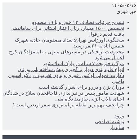
۱۴۰۵/۰۵/۱۶
خبر فوری
تشریح جزئیات تصادف ۱۲ خودرو با ۱۹ مصدوم
تخصیص ۱۵۰۰ میلیارد ریال اعتبار استانی برای ساماندهی
بافت قدیم دزفول
سخنگوی اورژانس تهران: تعداد مصدومان حادثه شهرک
شمس آباد به ۲۱نفر رسید
محدودیت ترافیکی در مسیرهای منتهی به امامزادگان کرج
اعمال می‌شود
مرگ دختربچه ۷ ساله در پارک اسلامشهر
انواع قاب بندی دیوار با گچبری پیش ساخته پلی یورتان
دکارت؛ تحولی لوکس، فوری و بدون تخریب در دکوراسیون
داخلی
دوران بزن و دررو برای اشرار گذشته است
شهادت مامور پلیس در تیراندازی قاچاقچیان سلاح در شادگان
احیای تالاب انزلی نیازمند نگاه ملی
چرا نجف مهم‌ترین نقطه برنامه‌ریزی سفر اربعین است؟
ورود
نوشته تصادفی
سایدبار