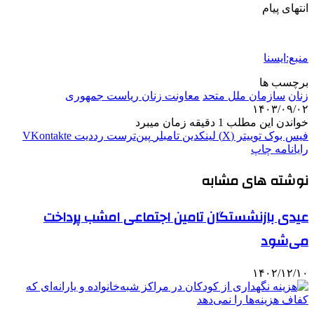
انتهای پیام
منبع:ایسنا
برچسب ها
زنان
سازمان ملل متحد
معاونت زنان ریاست جمهوری
۱۴۰۳/۰۹/۰۲
خواندن این مطلب 1 دقیقه زمان میبرد
فیس بوک
توییتر (X)
لینکدین
‫تامبلر
‫پین‌ترست
‫رددیت
‫VKontakte
رایانامه
چاپ
نوشته های مشابه
عیدی بازنشستگان تامین اجتماعی امشب پرداخت
می‌شود
۱۴۰۲/۱۲/۱۰