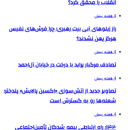
انقلاب را محقق کرد؟
4 هفته پیش
راز زیلوهای آبی بیت رهبری؛ چرا فرش‌های نفیس
هرگز پهن نشدند؟
4 هفته پیش
تصادف مرگبار پراید با درخت در خیابان آل‌احمد
4 هفته پیش
تصاویر جدید از آتش‌سوزی «اکسین پالایش» پلدختر؛
شعله‌ها رو به گسترش است
4 هفته پیش
۱۴۲۰؛ راه ارتباطی بیمه شدگان تأمین‌اجتماعی