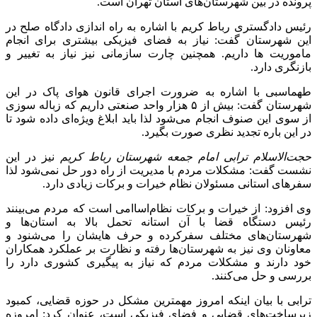
پرونده در بین شهرستان‌های استان تهران است.
رئیس دادگستری رباط کریم با اشاره به راه اندازی دادگاه صلح در
این شهرستان گفت: نیاز به فضای فیزیکی بیشتری برای انجام
ماموریت ها داریم. همچنین چارت سازمانی نیز نیاز به تغییر و
بازنگری دارد.
طهماسبی با اشاره به ضرورت اجرای قانون هوای پاک در این
شهرستان گفت: بیش از ۵ هزار واحد صنعتی داریم که زباله سوزی
از سوی این صنوف انجام می‌شود لذا باید ابلاغ ویژه‌ای داده شود تا
در این باره تجدید نظری صورت بگیرد.
حجت‌الاسلام ترابی امام جمعه شهرستان رباط کریم
نیز در این
نشست گفت: مشکلات مردم با مدیریت از راه دور حل نمی‌شود لذا
سفرهای استانی مسئولان نظام خیرات و برکات زیادی دارد.
وی افزود: از خیرات و برکات نظام‌اساامی است که مردم می‌بینند
رئیس دستگاه قضا با آن استانه تحمل بالا به استان‌ها و
شهرستان‌های مختلف سفرکرده و حرف هایشان را می‌شنود و
معاونان وی نیز به شهرستان‌ها رفته و نظارت بر عملکرد همکاران
خود دارند و مشکلات مردم که نیاز به پیگیری کشوری دارد را
بررسی و حل می‌کنند.
ترابی با بیان اینکه امروز مهمترین مشکل در حوزه قضایی، کمبود
زیرساخت‌های قضایی و فضای فیزیکی است، عنوان کرد: امروزه