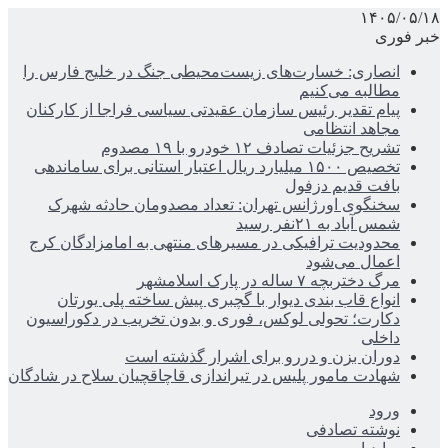
۱۴۰۵/۰۵/۱۸
خبر فوری
انصاری: خسارت‌های زیست‌محیطی جنگ در خلیج فارس را
مطالبه‌ می‌کنیم
پیام تقدیر رئیس سازمان عقیدتی سیاسی فراجا از کارکنان
مجاهد انتظامی
تشریح جزئیات تصادف ۱۲ خودرو با ۱۹ مصدوم
تخصیص ۱۵۰۰ میلیارد ریال اعتبار استانی برای ساماندهی
بافت قدیم دزفول
سخنگوی اورژانس تهران: تعداد مصدومان حادثه شهرک
شمس آباد به ۲۱نفر رسید
محدودیت ترافیکی در مسیرهای منتهی به امامزادگان کرج
اعمال می‌شود
مرگ دختربچه ۷ ساله در پارک اسلامشهر
انواع قاب بندی دیوار با گچبری پیش ساخته پلی یورتان
دکارت؛ تحولی لوکس، فوری و بدون تخریب در دکوراسیون
داخلی
دوران بزن و دررو برای اشرار گذشته است
شهادت مامور پلیس در تیراندازی قاچاقچیان سلاح در شادگان
ورود
نوشته تصادفی