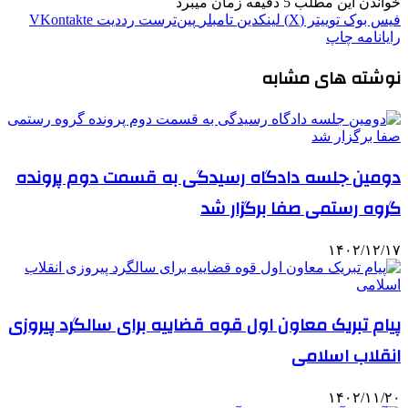
خواندن این مطلب 5 دقیقه زمان میبرد
فیس بوک
توییتر (X)
لینکدین
‫تامبلر
‫پین‌ترست
‫رددیت
‫VKontakte
رایانامه
چاپ
نوشته های مشابه
دومین جلسه دادگاه رسیدگی به قسمت دوم پرونده
گروه رستمی صفا برگزار شد
۱۴۰۲/۱۲/۱۷
پیام تبریک معاون اول قوه قضاییه برای سالگرد پیروزی
انقلاب اسلامی
۱۴۰۲/۱۱/۲۰