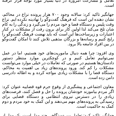
تعامل‌ و مشارکت امروزه در دنیا بسیار مورد توجه قرار گرفته
است.
جهانگیر تاکید کرد: سالانه وجود ۷۰۰ هزار پرونده نزاع در محاکم،
نشان دهنده این است که فرهنگ گفت‌وگو را نهادینه نکرده ایم. نزاع
وقت پلیس و دستگاه قضا و خود مردم را می‌گیرد و زندگی را به کام
شان تلخ می‌کند لذا اولین کار برای برون رفت از مشکلات در کنار
اعتبارات و زیرساخت‌ها این است که باید نهضت فرهنگ گفت‌وگو را
رایج کنیم و رسانه‌ها و بزرگان مذهبی تلاش کنند تا امکان گفت‌وگو
در بین افراد جامعه بالا برود.
وی افزود: چرا همه دنبال ماموریت‌های خود هستیم، اما در عمل
نمی‌توانیم تعامل کنیم و در کوچکترین موارد منتظر دستور
دادستان‌ها هستیم در صورتی که تعاملات در خیلی موارد می‌توانست
مشکلات را کم کند. ورود پرونده‌های زیاد بی اهمیت به محاکم،
دستگاه قضا را با مشکلات زیادی مواجه کرده و به اطاله دادرسی
دامن زده است.
معاون اجتماعی و پیشگیری از وقوع جرم قوه قضاییه عنوان کرد:
اگر مردم بیاموزند خودشان پرونده را حل و فصل کنند، فرصت‌های
زیادی را در دسترس نیروی انتظامی و دستگاه قضایی برای
رسیدگی به پرونده‌های مهم می‌دهند و این کمک به خود مردم و دوم
کمک به حاکمیت است.
جهانگیر تاکید کرد: تعامل بین دستگاهی چند مدل است. یک مدل از