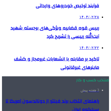
فرآیند ترخیص خودروهای وارداتی
۱۴۰۴/۰۲/۲۸
رییس قوه قضاییه ویژگی‌های برجسته شهید
آیت‌الله رییسی را تشریح کرد
۱۴۰۴/۰۲/۲۲
تاکید بر مقابله با انشعابات غیرمجاز و کشف
ماینرهای غیرقانونی
منتخب کسب و کار
3 هفته پیش
راهنمای انتخاب برند فیلتر؛ از دونالدسون آمریکا تا
سیلکوه ایران