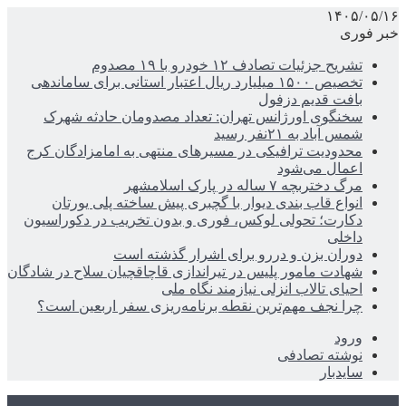
۱۴۰۵/۰۵/۱۶
خبر فوری
تشریح جزئیات تصادف ۱۲ خودرو با ۱۹ مصدوم
تخصیص ۱۵۰۰ میلیارد ریال اعتبار استانی برای ساماندهی
بافت قدیم دزفول
سخنگوی اورژانس تهران: تعداد مصدومان حادثه شهرک
شمس آباد به ۲۱نفر رسید
محدودیت ترافیکی در مسیرهای منتهی به امامزادگان کرج
اعمال می‌شود
مرگ دختربچه ۷ ساله در پارک اسلامشهر
انواع قاب بندی دیوار با گچبری پیش ساخته پلی یورتان
دکارت؛ تحولی لوکس، فوری و بدون تخریب در دکوراسیون
داخلی
دوران بزن و دررو برای اشرار گذشته است
شهادت مامور پلیس در تیراندازی قاچاقچیان سلاح در شادگان
احیای تالاب انزلی نیازمند نگاه ملی
چرا نجف مهم‌ترین نقطه برنامه‌ریزی سفر اربعین است؟
ورود
نوشته تصادفی
سایدبار