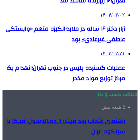
تهران؛۱۶ ریزپرنده ساقط شد
۱۴۰۴/۰۳/۰۲
آزار دختر ۱۶ ساله در ملارد؛انگیزه متهم «وابستگی
عاطفی غیرعادی» بود
۱۴۰۴/۰۲/۲۱
عملیات گسترده پلیس در جنوب تهران؛انهدام یک
مرکز توزیع مواد مخدر
منتخب کسب و کار
2 هفته پیش
راهنمای انتخاب برند فیلتر؛ از دونالدسون آمریکا تا
سیلکوه ایران