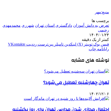
منبع:مهر
برچسب ها
تعرض به دانش آموزان
دادگستری استان تهران
شهرری
محمدمهدی
رحیمی
۱۴۰۴/۰۱/۲۴
کمتر از یک دقیقه
فیس بوک
توییتر (X)
لینکدین
‫تامبلر
‫پین‌ترست
‫رددیت
‫VKontakte
رایانامه
چاپ
نوشته های مشابه
تهران چهارشنبه تعطیل می‌شود؟
۱۴۰۲/۱۲/۰۶
احتمال مجازی شدن مدارس تهران برای روز یکشنبه