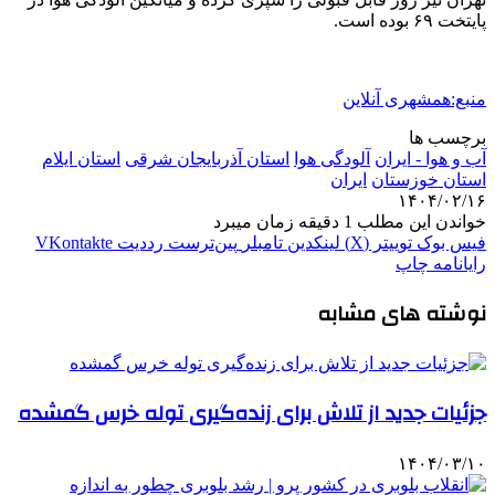
پایتخت ۶۹ بوده است.
منبع:همشهری آنلاین
برچسب ها
آب و هوا - ایران
آلودگی هوا
استان آذربایجان شرقی
استان ایلام
استان خوزستان
ایران
۱۴۰۴/۰۲/۱۶
خواندن این مطلب 1 دقیقه زمان میبرد
فیس بوک
توییتر (X)
لینکدین
‫تامبلر
‫پین‌ترست
‫رددیت
‫VKontakte
رایانامه
چاپ
نوشته های مشابه
جزئیات جدید از تلاش برای زنده‌گیری توله خرس گمشده
۱۴۰۴/۰۳/۱۰