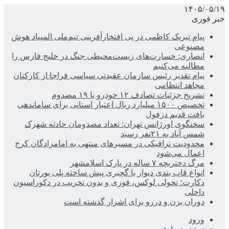
۱۴۰۵/۰۵/۱۹
خبر فوری
پیام تبریک کاظمی در پی افتخارآفرینی تیم‌ملی المپیاد هوش
مصنوعی
انصاری: خسارت‌های زیست‌محیطی جنگ در خلیج فارس را
مطالبه‌ می‌کنیم
پیام تقدیر رئیس سازمان عقیدتی سیاسی فراجا از کارکنان
مجاهد انتظامی
تشریح جزئیات تصادف ۱۲ خودرو با ۱۹ مصدوم
تخصیص ۱۵۰۰ میلیارد ریال اعتبار استانی برای ساماندهی
بافت قدیم دزفول
سخنگوی اورژانس تهران: تعداد مصدومان حادثه شهرک
شمس آباد به ۲۱نفر رسید
محدودیت ترافیکی در مسیرهای منتهی به امامزادگان کرج
اعمال می‌شود
مرگ دختربچه ۷ ساله در پارک اسلامشهر
انواع قاب بندی دیوار با گچبری پیش ساخته پلی یورتان
دکارت؛ تحولی لوکس، فوری و بدون تخریب در دکوراسیون
داخلی
دوران بزن و دررو برای اشرار گذشته است
ورود