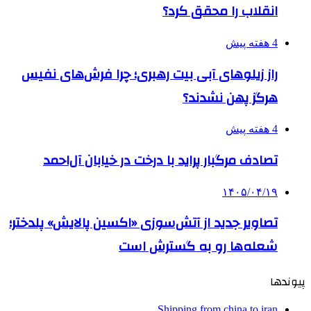
انقلاب را محقق کرد؟
4 هفته پیش
راز زیلوهای آبی بیت رهبری؛ چرا فرش‌های نفیس
هرگز پهن نشدند؟
4 هفته پیش
تصادف مرگبار پراید با درخت در خیابان آل‌احمد
۱۴۰۵/۰۴/۱۹
تصاویر جدید از آتش‌سوزی «اکسین پالایش» پلدختر؛
شعله‌ها رو به گسترش است
پیوندها
Shipping from china to iran