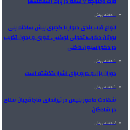
مرگ دختربچه ۷ ساله در پارک اسلامشهر
1 هفته پیش
انواع قاب بندی دیوار با گچبری پیش ساخته پلی
یورتان دکارت؛ تحولی لوکس، فوری و بدون تخریب
در دکوراسیون داخلی
1 هفته پیش
دوران بزن و دررو برای اشرار گذشته است
1 هفته پیش
شهادت مامور پلیس در تیراندازی قاچاقچیان سلاح
در شادگان
2 هفته پیش