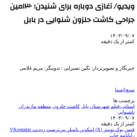
ویدیو/ آغازی دوباره برای شنیدن؛ ۱۳۰مین
جراحی کاشت حلزون شنوایی در بابل
۱۴۰۳/۰۹/۰۷
کمتر از یک دقیقه
خبرنگار و تصویربردار: نگین نصیرایی / تدوینگر: مریم غلامی
منبع:ایسنا
برچسب ها
استانی-فیلم
شهرستان بابل
کاشت حلزون
منطقه مازندران
ناشنوایی
۱۴۰۳/۰۹/۰۷
کمتر از یک دقیقه
فیس بوک
توییتر (X)
لینکدین
‫تامبلر
‫پین‌ترست
‫رددیت
‫VKontakte
رایانامه
چاپ