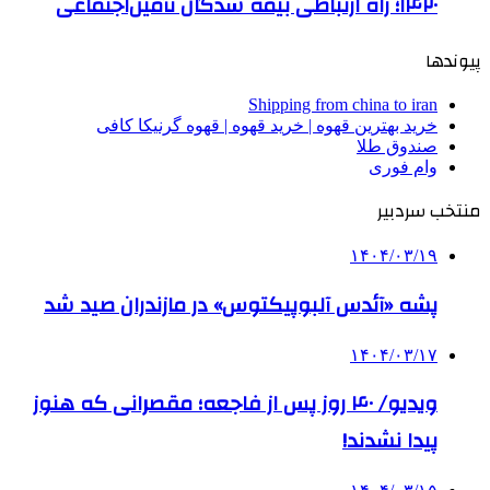
۱۴۲۰؛ راه ارتباطی بیمه شدگان تأمین‌اجتماعی
پیوندها
Shipping from china to iran
خرید بهترین قهوه | خرید قهوه | قهوه گرنیکا کافی
صندوق طلا
وام فوری
منتخب سردبیر
۱۴۰۴/۰۳/۱۹
پشه «آئدس آلبوپیکتوس» در مازندران صید شد
۱۴۰۴/۰۳/۱۷
ویدیو/ ۴۰ روز پس از فاجعه؛ مقصرانی که هنوز
پیدا نشدند!