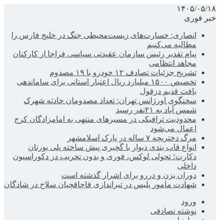
۱۴۰۵/۰۵/۱۸
خبر فوری
انصاری: خسارت‌های زیست‌محیطی جنگ در خلیج فارس را
مطالبه‌ می‌کنیم
پیام تقدیر رئیس سازمان عقیدتی سیاسی فراجا از کارکنان
مجاهد انتظامی
تشریح جزئیات تصادف ۱۲ خودرو با ۱۹ مصدوم
تخصیص ۱۵۰۰ میلیارد ریال اعتبار استانی برای ساماندهی
بافت قدیم دزفول
سخنگوی اورژانس تهران: تعداد مصدومان حادثه شهرک
شمس آباد به ۲۱نفر رسید
محدودیت ترافیکی در مسیرهای منتهی به امامزادگان کرج
اعمال می‌شود
مرگ دختربچه ۷ ساله در پارک اسلامشهر
انواع قاب بندی دیوار با گچبری پیش ساخته پلی یورتان
دکارت؛ تحولی لوکس، فوری و بدون تخریب در دکوراسیون
داخلی
دوران بزن و دررو برای اشرار گذشته است
شهادت مامور پلیس در تیراندازی قاچاقچیان سلاح در شادگان
ورود
نوشته تصادفی