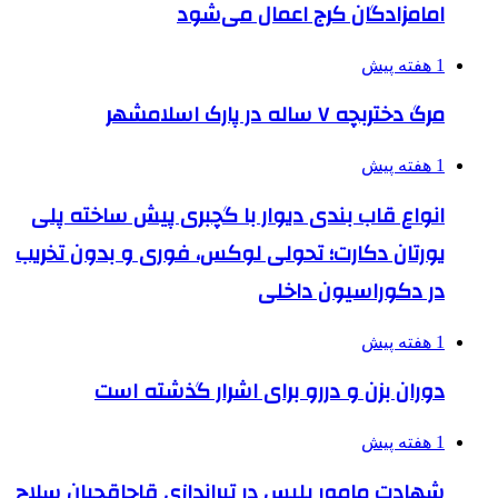
امامزادگان کرج اعمال می‌شود
1 هفته پیش
مرگ دختربچه ۷ ساله در پارک اسلامشهر
1 هفته پیش
انواع قاب بندی دیوار با گچبری پیش ساخته پلی
یورتان دکارت؛ تحولی لوکس، فوری و بدون تخریب
در دکوراسیون داخلی
1 هفته پیش
دوران بزن و دررو برای اشرار گذشته است
1 هفته پیش
شهادت مامور پلیس در تیراندازی قاچاقچیان سلاح