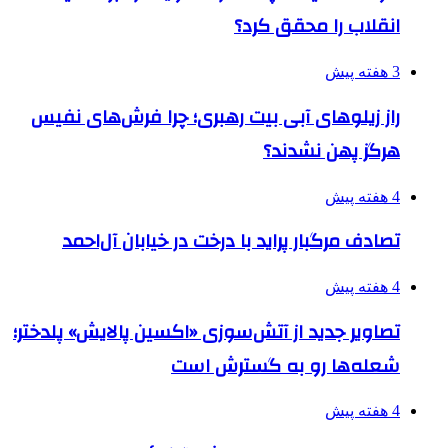
انقلاب را محقق کرد؟
3 هفته پیش
راز زیلوهای آبی بیت رهبری؛ چرا فرش‌های نفیس
هرگز پهن نشدند؟
4 هفته پیش
تصادف مرگبار پراید با درخت در خیابان آل‌احمد
4 هفته پیش
تصاویر جدید از آتش‌سوزی «اکسین پالایش» پلدختر؛
شعله‌ها رو به گسترش است
4 هفته پیش