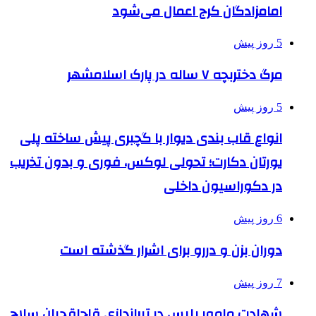
امامزادگان کرج اعمال می‌شود
5 روز پیش
مرگ دختربچه ۷ ساله در پارک اسلامشهر
5 روز پیش
انواع قاب بندی دیوار با گچبری پیش ساخته پلی
یورتان دکارت؛ تحولی لوکس، فوری و بدون تخریب
در دکوراسیون داخلی
6 روز پیش
دوران بزن و دررو برای اشرار گذشته است
7 روز پیش
شهادت مامور پلیس در تیراندازی قاچاقچیان سلاح