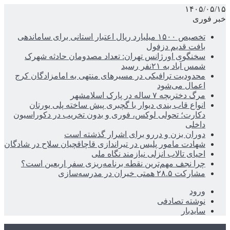
۱۴۰۵/۰۵/۱۵
خبر فوری
تخصیص ۱۵۰۰ میلیارد ریال اعتبار استانی برای ساماندهی
بافت قدیم دزفول
سخنگوی اورژانس تهران: تعداد مصدومان حادثه شهرک
شمس آباد به ۲۱نفر رسید
محدودیت ترافیکی در مسیرهای منتهی به امامزادگان کرج
اعمال می‌شود
مرگ دختربچه ۷ ساله در پارک اسلامشهر
انواع قاب بندی دیوار با گچبری پیش ساخته پلی یورتان
دکارت؛ تحولی لوکس، فوری و بدون تخریب در دکوراسیون
داخلی
دوران بزن و دررو برای اشرار گذشته است
شهادت مامور پلیس در تیراندازی قاچاقچیان سلاح در شادگان
احیای تالاب انزلی نیازمند نگاه ملی
چرا نجف مهم‌ترین نقطه برنامه‌ریزی سفر اربعین است؟
مشارکت ۲۸.۵ همتی خیران در مدرسه‌سازی
ورود
نوشته تصادفی
سایدبار