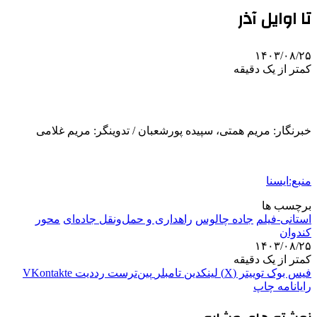
تا اوایل آذر
۱۴۰۳/۰۸/۲۵
کمتر از یک دقیقه
خبرنگار: مریم همتی، سپیده پورشعبان / تدوینگر: مریم غلامی
منبع:ایسنا
برچسب ها
استانی-فیلم
جاده چالوس
راهداری و حمل‌ونقل جاده‌ای
محور
کندوان
۱۴۰۳/۰۸/۲۵
کمتر از یک دقیقه
فیس بوک
توییتر (X)
لینکدین
‫تامبلر
‫پین‌ترست
‫رددیت
‫VKontakte
رایانامه
چاپ