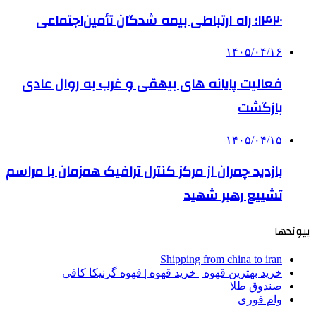
۱۴۲۰؛ راه ارتباطی بیمه شدگان تأمین‌اجتماعی
۱۴۰۵/۰۴/۱۶
فعالیت پایانه های بیهقی و غرب به روال عادی
بازگشت
۱۴۰۵/۰۴/۱۵
بازدید چمران از مرکز کنترل ترافیک همزمان با مراسم
تشییع رهبر شهید
پیوندها
Shipping from china to iran
خرید بهترین قهوه | خرید قهوه | قهوه گرنیکا کافی
صندوق طلا
وام فوری