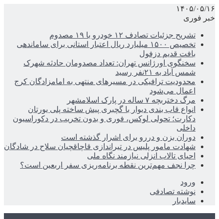
۱۴۰۵/۰۵/۱۶
خبر فوری
تشریح جزئیات تصادف ۱۲ خودرو با ۱۹ مصدوم
تخصیص ۱۵۰۰ میلیارد ریال اعتبار استانی برای ساماندهی
بافت قدیم دزفول
سخنگوی اورژانس تهران: تعداد مصدومان حادثه شهرک
شمس آباد به ۲۱نفر رسید
محدودیت ترافیکی در مسیرهای منتهی به امامزادگان کرج
اعمال می‌شود
مرگ دختربچه ۷ ساله در پارک اسلامشهر
انواع قاب بندی دیوار با گچبری پیش ساخته پلی یورتان
دکارت؛ تحولی لوکس، فوری و بدون تخریب در دکوراسیون
داخلی
دوران بزن و دررو برای اشرار گذشته است
شهادت مامور پلیس در تیراندازی قاچاقچیان سلاح در شادگان
احیای تالاب انزلی نیازمند نگاه ملی
چرا نجف مهم‌ترین نقطه برنامه‌ریزی سفر اربعین است؟
ورود
نوشته تصادفی
سایدبار