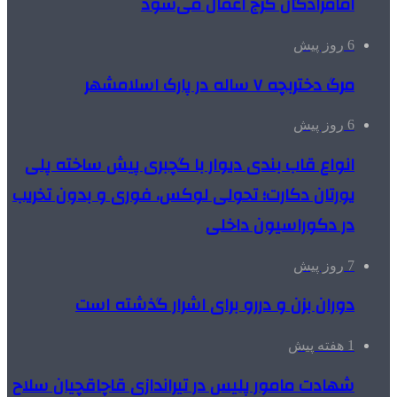
امامزادگان کرج اعمال می‌شود
6 روز پیش
مرگ دختربچه ۷ ساله در پارک اسلامشهر
6 روز پیش
انواع قاب بندی دیوار با گچبری پیش ساخته پلی
یورتان دکارت؛ تحولی لوکس، فوری و بدون تخریب
در دکوراسیون داخلی
7 روز پیش
دوران بزن و دررو برای اشرار گذشته است
1 هفته پیش
شهادت مامور پلیس در تیراندازی قاچاقچیان سلاح