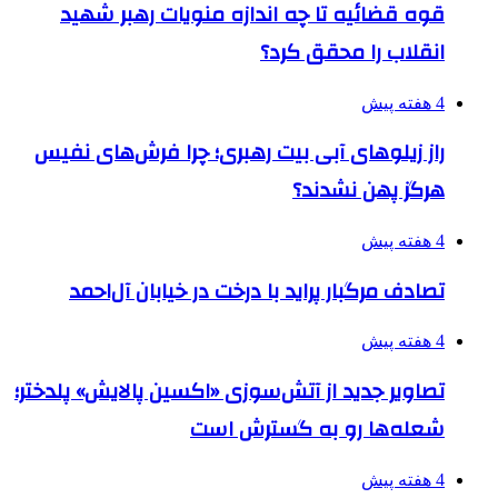
قوه قضائیه تا چه اندازه منویات رهبر شهید
انقلاب را محقق کرد؟
4 هفته پیش
راز زیلوهای آبی بیت رهبری؛ چرا فرش‌های نفیس
هرگز پهن نشدند؟
4 هفته پیش
تصادف مرگبار پراید با درخت در خیابان آل‌احمد
4 هفته پیش
تصاویر جدید از آتش‌سوزی «اکسین پالایش» پلدختر؛
شعله‌ها رو به گسترش است
4 هفته پیش