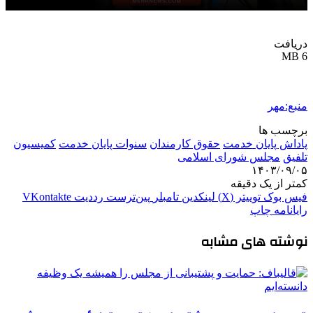
دریافت
6 MB
منبع:مهر
برچسب ها
پاداش پایان خدمت
حقوق کارمندان
سنوات پایان خدمت
کمیسیون
تلفیق
مجلس شورای اسلامی
۱۴۰۳/۰۹/۰۵
کمتر از یک دقیقه
فیس بوک
توییتر (X)
لینکدین
‫تامبلر
‫پین‌ترست
‫رددیت
‫VKontakte
رایانامه
چاپ
نوشته های مشابه