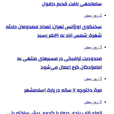
ساماندهی بافت قدیم دزفول
2 روز پیش
سخنگوی اورژانس تهران: تعداد مصدومان حادثه
شهرک شمس آباد به ۲۱نفر رسید
3 روز پیش
محدودیت ترافیکی در مسیرهای منتهی به
امامزادگان کرج اعمال می‌شود
5 روز پیش
مرگ دختربچه ۷ ساله در پارک اسلامشهر
5 روز پیش
انواع قاب بندی دیوار با گچبری پیش ساخته پلی