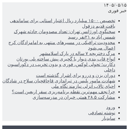
۱۴۰۵/۰۵/۱۵
خبر فوری
تخصیص ۱۵۰۰ میلیارد ریال اعتبار استانی برای ساماندهی
بافت قدیم دزفول
سخنگوی اورژانس تهران: تعداد مصدومان حادثه شهرک
شمس آباد به ۲۱نفر رسید
محدودیت ترافیکی در مسیرهای منتهی به امامزادگان کرج
اعمال می‌شود
مرگ دختربچه ۷ ساله در پارک اسلامشهر
انواع قاب بندی دیوار با گچبری پیش ساخته پلی یورتان
دکارت؛ تحولی لوکس، فوری و بدون تخریب در دکوراسیون
داخلی
دوران بزن و دررو برای اشرار گذشته است
شهادت مامور پلیس در تیراندازی قاچاقچیان سلاح در شادگان
احیای تالاب انزلی نیازمند نگاه ملی
چرا نجف مهم‌ترین نقطه برنامه‌ریزی سفر اربعین است؟
مشارکت ۲۸.۵ همتی خیران در مدرسه‌سازی
ورود
نوشته تصادفی
سایدبار