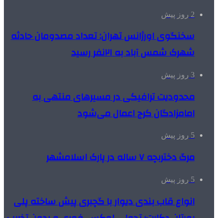
2 روز پیش
سخنگوی اورژانس تهران: تعداد مصدومان حادثه
شهرک شمس آباد به ۲۱نفر رسید
3 روز پیش
محدودیت ترافیکی در مسیرهای منتهی به
امامزادگان کرج اعمال می‌شود
5 روز پیش
مرگ دختربچه ۷ ساله در پارک اسلامشهر
5 روز پیش
انواع قاب بندی دیوار با گچبری پیش ساخته پلی
یورتان دکارت؛ تحولی لوکس، فوری و بدون تخریب