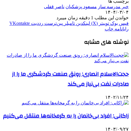
برچسب ها
خیر مدرسه ساز
مسعود پزشکیان
ناصر قفلی
۱۴۰۴/۰۳/۰۴
خواندن این مطلب 1 دقیقه زمان میبرد
فیس بوک
توییتر (X)
لینکدین
‫تامبلر
‫پین‌ترست
‫رددیت
‫VKontakte
رایانامه
چاپ
نوشته های مشابه
حجت‌الاسلام انصاری: رونق صنعت گردشگری ما را از
صادرات نفت بی‌نیاز می‌کند
۱۴۰۲/۱۱/۲۴
زاکانی: افراد بی‌خانمان را به گرمخانه‌ها منتقل می‌کنیم
۱۴۰۳/۰۹/۲۷