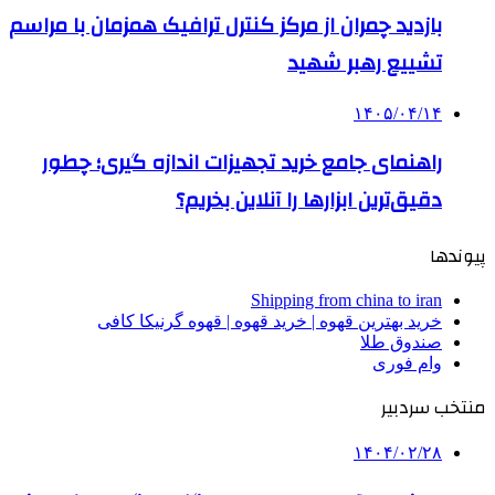
بازدید چمران از مرکز کنترل ترافیک همزمان با مراسم
تشییع رهبر شهید
۱۴۰۵/۰۴/۱۴
راهنمای جامع خرید تجهیزات اندازه گیری؛ چطور
دقیق‌ترین ابزارها را آنلاین بخریم؟
پیوندها
Shipping from china to iran
خرید بهترین قهوه | خرید قهوه | قهوه گرنیکا کافی
صندوق طلا
وام فوری
منتخب سردبیر
۱۴۰۴/۰۲/۲۸