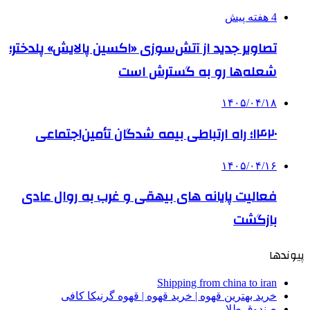
4 هفته پیش
تصاویر جدید از آتش‌سوزی «اکسین پالایش» پلدختر؛
شعله‌ها رو به گسترش است
۱۴۰۵/۰۴/۱۸
۱۴۲۰؛ راه ارتباطی بیمه شدگان تأمین‌اجتماعی
۱۴۰۵/۰۴/۱۶
فعالیت پایانه های بیهقی و غرب به روال عادی
بازگشت
پیوندها
Shipping from china to iran
خرید بهترین قهوه | خرید قهوه | قهوه گرنیکا کافی
صندوق طلا