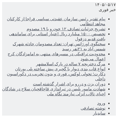
۱۴۰۵/۰۵/۱۷
خبر فوری
پیام تقدیر رئیس سازمان عقیدتی سیاسی فراجا از کارکنان
مجاهد انتظامی
تشریح جزئیات تصادف ۱۲ خودرو با ۱۹ مصدوم
تخصیص ۱۵۰۰ میلیارد ریال اعتبار استانی برای ساماندهی
بافت قدیم دزفول
سخنگوی اورژانس تهران: تعداد مصدومان حادثه شهرک
شمس آباد به ۲۱نفر رسید
محدودیت ترافیکی در مسیرهای منتهی به امامزادگان کرج
اعمال می‌شود
مرگ دختربچه ۷ ساله در پارک اسلامشهر
انواع قاب بندی دیوار با گچبری پیش ساخته پلی یورتان
دکارت؛ تحولی لوکس، فوری و بدون تخریب در دکوراسیون
داخلی
دوران بزن و دررو برای اشرار گذشته است
شهادت مامور پلیس در تیراندازی قاچاقچیان سلاح در شادگان
احیای تالاب انزلی نیازمند نگاه ملی
ورود
نوشته تصادفی
سایدبار