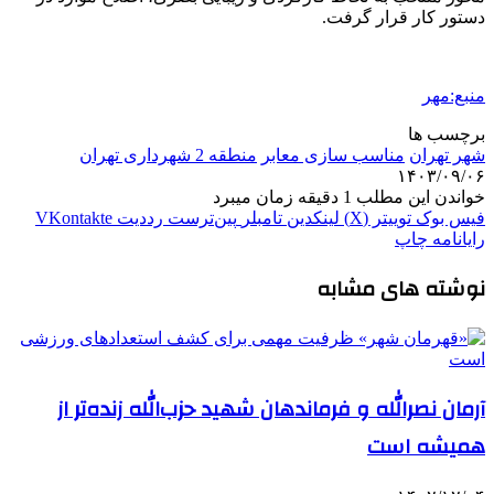
دستور کار قرار گرفت.
منبع:مهر
برچسب ها
شهر تهران
مناسب سازی معابر
منطقه 2 شهرداری تهران
۱۴۰۳/۰۹/۰۶
خواندن این مطلب 1 دقیقه زمان میبرد
فیس بوک
توییتر (X)
لینکدین
‫تامبلر
‫پین‌ترست
‫رددیت
‫VKontakte
رایانامه
چاپ
نوشته های مشابه
آرمان نصرالله و فرماندهان شهید حزب‌الله زنده‌تر از
همیشه است