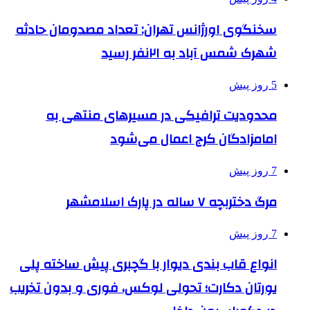
سخنگوی اورژانس تهران: تعداد مصدومان حادثه
شهرک شمس آباد به ۲۱نفر رسید
5 روز پیش
محدودیت ترافیکی در مسیرهای منتهی به
امامزادگان کرج اعمال می‌شود
7 روز پیش
مرگ دختربچه ۷ ساله در پارک اسلامشهر
7 روز پیش
انواع قاب بندی دیوار با گچبری پیش ساخته پلی
یورتان دکارت؛ تحولی لوکس، فوری و بدون تخریب